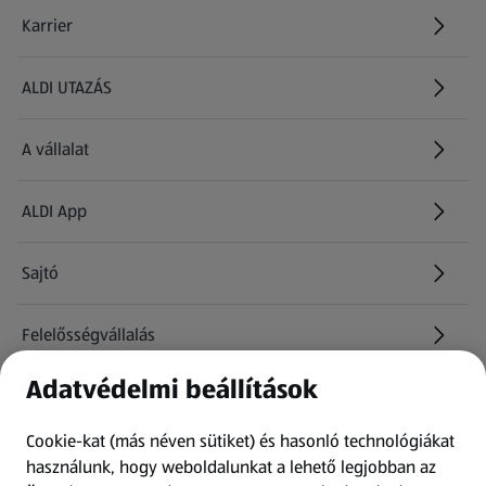
Karrier
(új oldalon nyílik meg)
ALDI UTAZÁS
(új oldalon nyílik meg)
A vállalat
ALDI App
Sajtó
Felelősségvállalás
Adatvédelmi beállítások
Információk
Cookie-kat (más néven sütiket) és hasonló technológiákat
Kérdőív
használunk, hogy weboldalunkat a lehető legjobban az