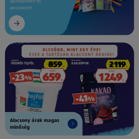
ajánlatainkért és
akcióinkért!
Alacsony árak magas
minőség