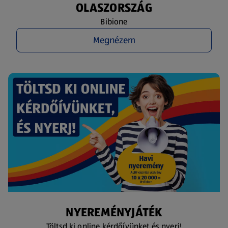
OLASZORSZÁG
Bibione
Megnézem
NYEREMÉNYJÁTÉK
Töltsd ki online kérdőívünket és nyerj!