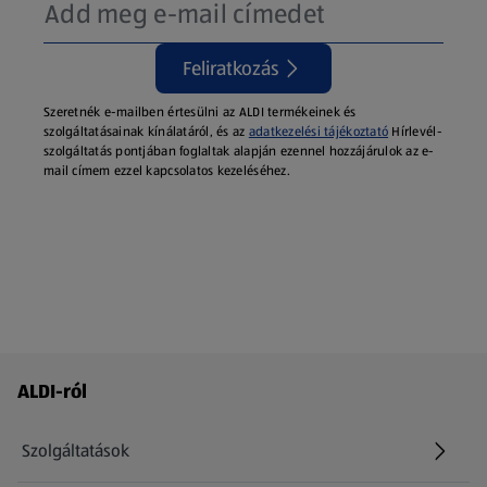
Feliratkozás
Szeretnék e-mailben értesülni az ALDI termékeinek és
szolgáltatásainak kínálatáról, és az
adatkezelési tájékoztató
Hírlevél-
szolgáltatás pontjában foglaltak alapján ezennel hozzájárulok az e-
mail címem ezzel kapcsolatos kezeléséhez.
Láblécmenü - további linkek
ALDI-ról
Szolgáltatások