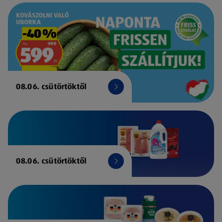
08.06. csütörtöktől
08.06. csütörtöktől