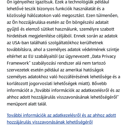
Ön igényeihez igazítsuk.
Ezek a technológiák például
lehetővé teszik bizonyos funkciók használatát és a
Fizetési lehetőségek
közösségi hálózatokon való megosztást. Ezen túlmenően,
az Ön hozzájárulása esetén az Ön böngészési adatait
ALDI utalványok
gyűjtő és elemző sütiket használunk, személyre szabott
hirdetések megjelenítése céljából. Ennek során az adatok
az USA-ban található szolgáltatókhoz kerülhetnek
Árcsökkentés
továbbításra, ahol a személyes adatok védelmének szintje
eltérhet az EU szabályaitól (az úgynevezett „Data Privacy
Adattörlő alkalmazás
Framework” szabályozási rendszer alá nem tartozó
szervezetek esetén például az amerikai hatóságok
Szervizpont
személyes adatokhoz való hozzáférésének lehetősége és a
(új oldalon nyílik meg)
korlátozott jogorvoslati lehetőségek miatt). Bővebb
információt a „További információk az adatkezelésről és az
Fedezz fel minket az interneten!
ahhoz adott hozzájárulás visszavonásának lehetőségéről”
menüpont alatt talál.
Töltsd le az ALDI Magyarország applikációt!
További információk az adatkezelésről és az ahhoz adott
hozzájárulás visszavonásának lehetőségéről