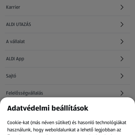
Karrier
(új oldalon nyílik meg)
ALDI UTAZÁS
(új oldalon nyílik meg)
A vállalat
ALDI App
Sajtó
Felelősségvállalás
Adatvédelmi beállítások
Információk
Cookie-kat (más néven sütiket) és hasonló technológiákat
Kérdőív
használunk, hogy weboldalunkat a lehető legjobban az