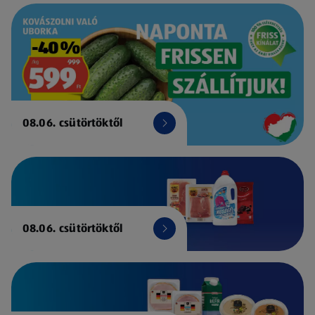
08.06. csütörtöktől
08.06. csütörtöktől