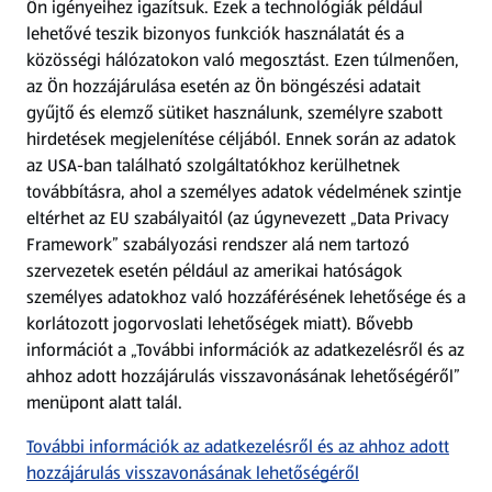
Ön igényeihez igazítsuk.
Ezek a technológiák például
lehetővé teszik bizonyos funkciók használatát és a
Fizetési lehetőségek
közösségi hálózatokon való megosztást. Ezen túlmenően,
az Ön hozzájárulása esetén az Ön böngészési adatait
ALDI utalványok
gyűjtő és elemző sütiket használunk, személyre szabott
hirdetések megjelenítése céljából. Ennek során az adatok
az USA-ban található szolgáltatókhoz kerülhetnek
Árcsökkentés
továbbításra, ahol a személyes adatok védelmének szintje
eltérhet az EU szabályaitól (az úgynevezett „Data Privacy
Adattörlő alkalmazás
Framework” szabályozási rendszer alá nem tartozó
szervezetek esetén például az amerikai hatóságok
Szervizpont
személyes adatokhoz való hozzáférésének lehetősége és a
(új oldalon nyílik meg)
korlátozott jogorvoslati lehetőségek miatt). Bővebb
információt a „További információk az adatkezelésről és az
Fedezz fel minket az interneten!
ahhoz adott hozzájárulás visszavonásának lehetőségéről”
menüpont alatt talál.
Töltsd le az ALDI Magyarország applikációt!
További információk az adatkezelésről és az ahhoz adott
hozzájárulás visszavonásának lehetőségéről