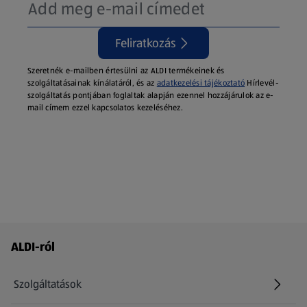
Feliratkozás
Szeretnék e-mailben értesülni az ALDI termékeinek és
szolgáltatásainak kínálatáról, és az
adatkezelési tájékoztató
Hírlevél-
szolgáltatás pontjában foglaltak alapján ezennel hozzájárulok az e-
mail címem ezzel kapcsolatos kezeléséhez.
Láblécmenü - további linkek
ALDI-ról
Szolgáltatások