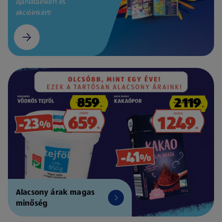
ajánlatainkért és
akcióinkért!
Alacsony árak magas
minőség