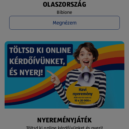
OLASZORSZÁG
Bibione
Megnézem
NYEREMÉNYJÁTÉK
Töltsd ki online kérdőívünket és nyerj!