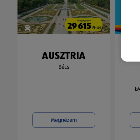
AUSZTRIA
N
Bécs
ké
Megnézem