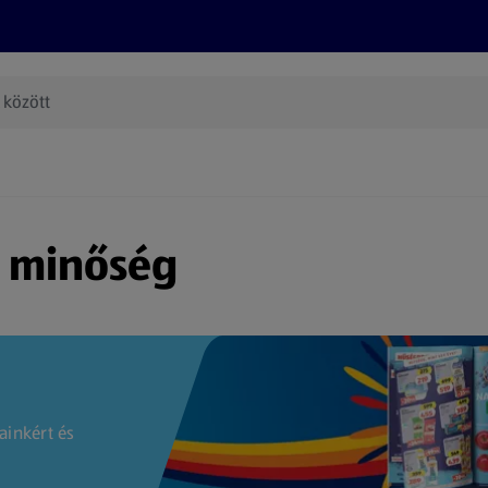
Termékeink
Online bevásárlás
Információk
Az én AL
(új oldalon nyílik meg)
s minőség
ainkért és