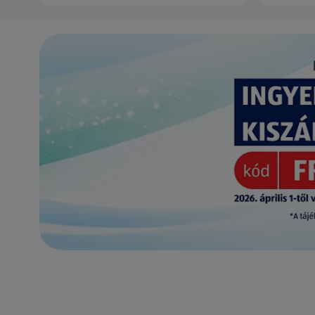
(új oldalon nyílik meg)