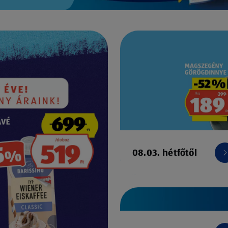
08.03. hétfőtől