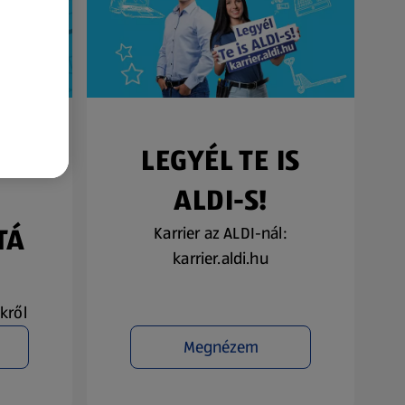
SŐ
LEGYÉL TE IS
ALDI-S!
TÁ
Karrier az ALDI-nál:
karrier.aldi.hu
kről
Megnézem