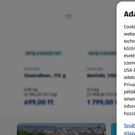
Ada
Cooki
webol
techn
közös
Amíg a készlet tart
Amíg a készlet tart
eseté
szemé
HARIBO
HARIBO
USA-b
Chamallows, 175 g
Konfekt, 500 g
adato
Priva
0,18 kg
0,5 kg
példá
(3 994,29 Ft/1 kg)
(3 598,00 Ft/1 kg)
lehet
699,00 Ft
1 799,00 Ft
infor
hozzá
Továb
vissz