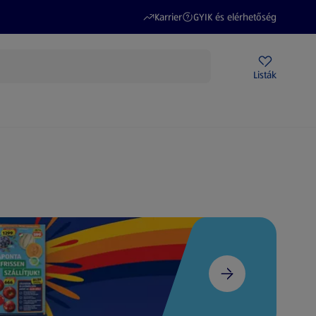
(új oldalon nyílik meg)
(új oldalon nyílik meg)
Karrier
GYIK és elérhetőség
Akciós újságok
ALDI Üzletek
Ajándékkártya
Szervizpont
Listák
DI-m