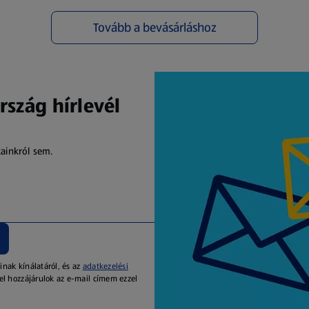
Tovább a bevásárláshoz
(új oldalon nyílik meg)
rszág hírlevél
kainkról sem.
inak kínálatáról, és az
adatkezelési
el hozzájárulok az e-mail címem ezzel