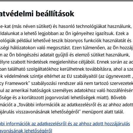
tvédelmi beállítások
e-kat (más néven sütiket) és hasonló technológiákat használunk,
dalunkat a lehető legjobban az Ön igényeihez igazítsuk.
Ezek a
ológiák például lehetővé teszik bizonyos funkciók használatát és 
ségi hálózatokon való megosztást. Ezen túlmenően, az Ön hozzáj
Amíg a készlet tart
Amíg a készlet tart
n az Ön böngészési adatait gyűjtő és elemző sütiket használunk,
lyre szabott hirdetések megjelenítése céljából. Ennek során az a
an található szolgáltatókhoz kerülhetnek továbbításra, ahol a s
Mágneses úti játék
Kreatív játék
k védelmének szintje eltérhet az EU szabályaitól (az úgynevezett 
cy Framework” szabályozási rendszer alá nem tartozó szervezete
1 Készlet
1 Csomag
ul az amerikai hatóságok személyes adatokhoz való hozzáférésé
(2 499,00 Ft/1 Készlet)
(799,00 Ft/1 Csomag)
ősége és a korlátozott jogorvoslati lehetőségek miatt). Bővebb
2 499,00 Ft
799,00 Ft
mációt a „További információk az adatkezelésről és az ahhoz adott
járulás visszavonásának lehetőségéről” menüpont alatt talál.
bi információk az adatkezelésről és az ahhoz adott hozzájárulás
avonásának lehetőségéről