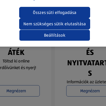
Összes süti elfogadása
Nem szükséges sütik elutasítása
Beállítások
YEREMÉNYJ
ÜZLETKERE
ÁTÉK
ÉS
NYITVATAR
Töltsd ki online
rdőívünket és nyerj!
S
Információk az üzlete
Megnézem
Megnézem