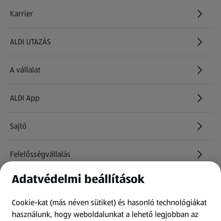
Karrier
(új oldalon nyílik meg)
ALDI UTAZÁS
(új oldalon nyílik meg)
A vállalat
ALDI App
Sajtó
Felelősségvállalás
Adatvédelmi beállítások
Információk
Cookie-kat (más néven sütiket) és hasonló technológiákat
Kérdőív
használunk, hogy weboldalunkat a lehető legjobban az