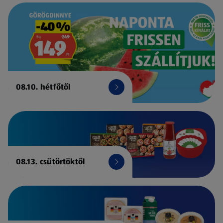
08.10. hétfőtől
08.13. csütörtöktől