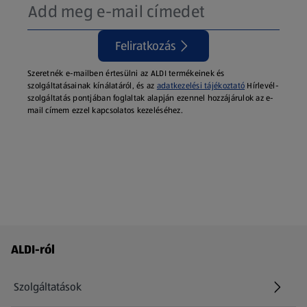
Feliratkozás
Szeretnék e-mailben értesülni az ALDI termékeinek és
szolgáltatásainak kínálatáról, és az
adatkezelési tájékoztató
Hírlevél-
szolgáltatás pontjában foglaltak alapján ezennel hozzájárulok az e-
mail címem ezzel kapcsolatos kezeléséhez.
Láblécmenü - további linkek
ALDI-ról
Szolgáltatások