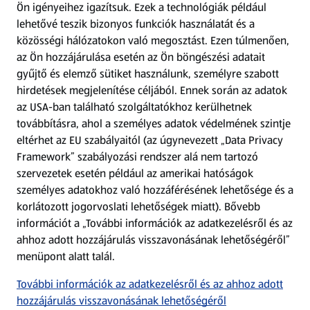
Ön igényeihez igazítsuk.
Ezek a technológiák például
lehetővé teszik bizonyos funkciók használatát és a
Fizetési lehetőségek
közösségi hálózatokon való megosztást. Ezen túlmenően,
az Ön hozzájárulása esetén az Ön böngészési adatait
ALDI utalványok
gyűjtő és elemző sütiket használunk, személyre szabott
hirdetések megjelenítése céljából. Ennek során az adatok
az USA-ban található szolgáltatókhoz kerülhetnek
Árcsökkentés
továbbításra, ahol a személyes adatok védelmének szintje
eltérhet az EU szabályaitól (az úgynevezett „Data Privacy
Adattörlő alkalmazás
Framework” szabályozási rendszer alá nem tartozó
szervezetek esetén például az amerikai hatóságok
Szervizpont
személyes adatokhoz való hozzáférésének lehetősége és a
(új oldalon nyílik meg)
korlátozott jogorvoslati lehetőségek miatt). Bővebb
információt a „További információk az adatkezelésről és az
Fedezz fel minket az interneten!
ahhoz adott hozzájárulás visszavonásának lehetőségéről”
menüpont alatt talál.
Töltsd le az ALDI Magyarország applikációt!
További információk az adatkezelésről és az ahhoz adott
hozzájárulás visszavonásának lehetőségéről