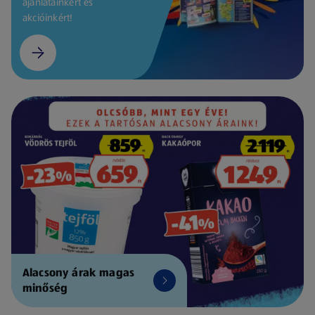
ajánlatainkért és
akcióinkért!
Alacsony árak magas
minőség