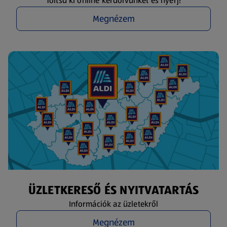
Töltsd ki online kérdőívünket és nyerj!
Megnézem
ÜZLETKERESŐ ÉS NYITVATARTÁS
Információk az üzletekről
Megnézem