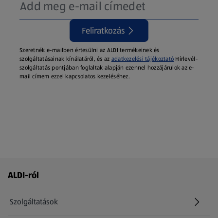
Feliratkozás
Szeretnék e-mailben értesülni az ALDI termékeinek és
szolgáltatásainak kínálatáról, és az
adatkezelési tájékoztató
Hírlevél-
szolgáltatás pontjában foglaltak alapján ezennel hozzájárulok az e-
mail címem ezzel kapcsolatos kezeléséhez.
Láblécmenü - további linkek
ALDI-ról
Szolgáltatások