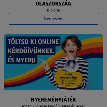
OLASZORSZÁG
Bibione
Megnézem
NYEREMÉNYJÁTÉK
Töltsd ki online kérdőívünket és nyerj!