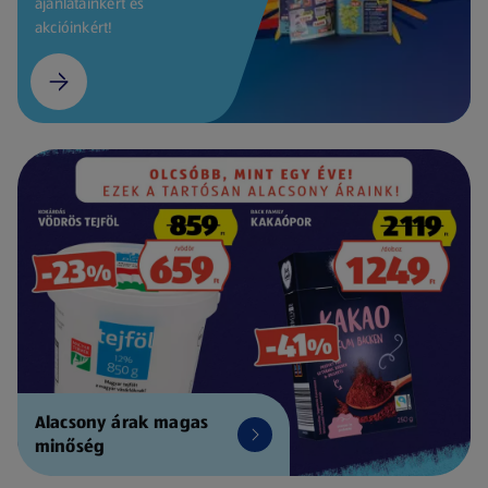
ajánlatainkért és
akcióinkért!
Alacsony árak magas
minőség