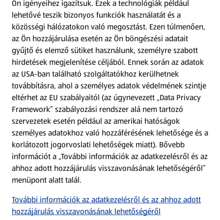
Ön igényeihez igazítsuk.
Ezek a technológiák például
lehetővé teszik bizonyos funkciók használatát és a
Fizetési lehetőségek
közösségi hálózatokon való megosztást. Ezen túlmenően,
az Ön hozzájárulása esetén az Ön böngészési adatait
ALDI utalványok
gyűjtő és elemző sütiket használunk, személyre szabott
hirdetések megjelenítése céljából. Ennek során az adatok
az USA-ban található szolgáltatókhoz kerülhetnek
Árcsökkentés
továbbításra, ahol a személyes adatok védelmének szintje
eltérhet az EU szabályaitól (az úgynevezett „Data Privacy
Adattörlő alkalmazás
Framework” szabályozási rendszer alá nem tartozó
szervezetek esetén például az amerikai hatóságok
Szervizpont
személyes adatokhoz való hozzáférésének lehetősége és a
(új oldalon nyílik meg)
korlátozott jogorvoslati lehetőségek miatt). Bővebb
információt a „További információk az adatkezelésről és az
Fedezz fel minket az interneten!
ahhoz adott hozzájárulás visszavonásának lehetőségéről”
menüpont alatt talál.
Töltsd le az ALDI Magyarország applikációt!
További információk az adatkezelésről és az ahhoz adott
hozzájárulás visszavonásának lehetőségéről