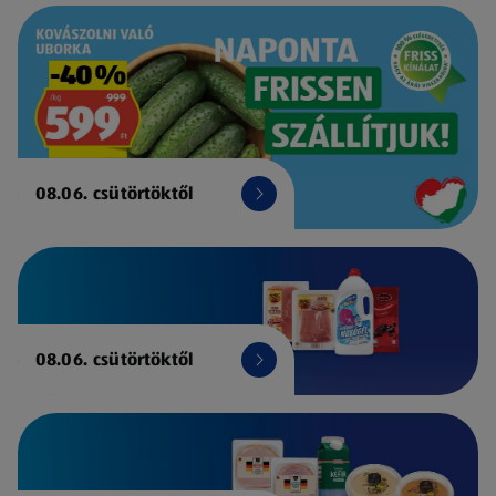
08.06. csütörtöktől
08.06. csütörtöktől