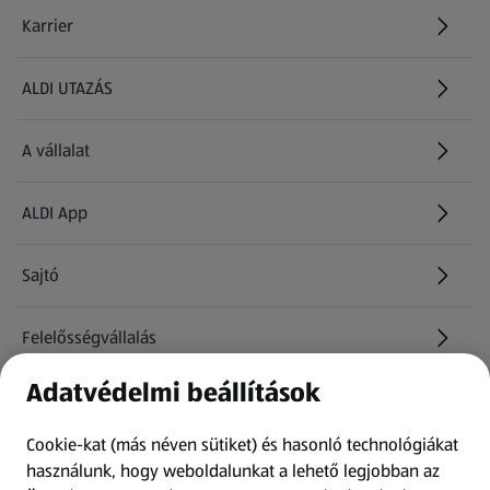
Karrier
(új oldalon nyílik meg)
ALDI UTAZÁS
(új oldalon nyílik meg)
A vállalat
ALDI App
Sajtó
Felelősségvállalás
Adatvédelmi beállítások
Információk
Cookie-kat (más néven sütiket) és hasonló technológiákat
Kérdőív
használunk, hogy weboldalunkat a lehető legjobban az