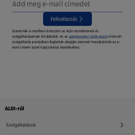
Feliratkozás
Szeretnék e-mailben értesülni az ALDI termékeinek és
szolgáltatásainak kínálatáról, és az
adatkezelési tájékoztató
Hírlevél-
szolgáltatás pontjában foglaltak alapján ezennel hozzájárulok az e-
mail címem ezzel kapcsolatos kezeléséhez.
Láblécmenü - további linkek
ALDI-ról
Szolgáltatások