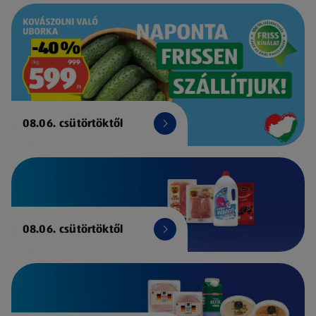
08.06. csütörtöktől
08.06. csütörtöktől