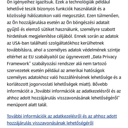
Ön igényeihez igazítsuk.
Ezek a technológiák például
lehetővé teszik bizonyos funkciók használatát és a
Fizetési lehetőségek
közösségi hálózatokon való megosztást. Ezen túlmenően,
az Ön hozzájárulása esetén az Ön böngészési adatait
ALDI utalványok
gyűjtő és elemző sütiket használunk, személyre szabott
hirdetések megjelenítése céljából. Ennek során az adatok
az USA-ban található szolgáltatókhoz kerülhetnek
Árcsökkentés
továbbításra, ahol a személyes adatok védelmének szintje
eltérhet az EU szabályaitól (az úgynevezett „Data Privacy
Adattörlő alkalmazás
Framework” szabályozási rendszer alá nem tartozó
szervezetek esetén például az amerikai hatóságok
Szervizpont
személyes adatokhoz való hozzáférésének lehetősége és a
(új oldalon nyílik meg)
korlátozott jogorvoslati lehetőségek miatt). Bővebb
információt a „További információk az adatkezelésről és az
Fedezz fel minket az interneten!
ahhoz adott hozzájárulás visszavonásának lehetőségéről”
menüpont alatt talál.
Töltsd le az ALDI Magyarország applikációt!
További információk az adatkezelésről és az ahhoz adott
hozzájárulás visszavonásának lehetőségéről