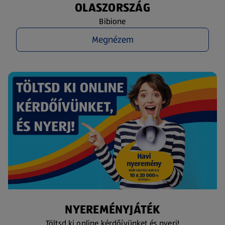
OLASZORSZÁG
Bibione
Megnézem
NYEREMÉNYJÁTÉK
Töltsd ki online kérdőívünket és nyerj!