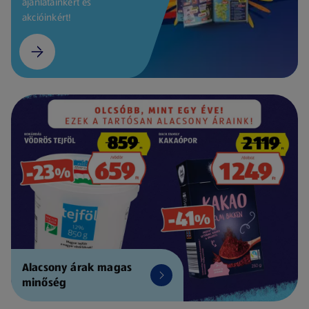
ajánlatainkért és
akcióinkért!
Alacsony árak magas
minőség