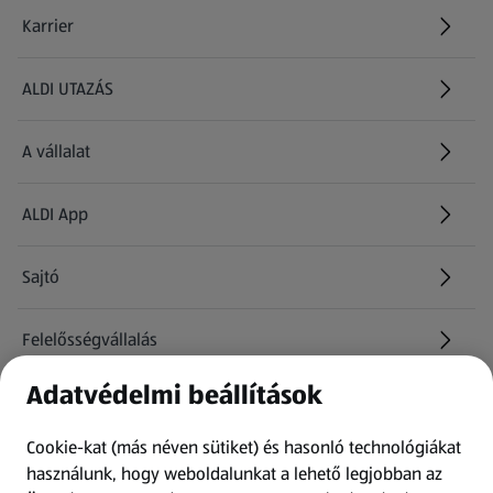
Karrier
(új oldalon nyílik meg)
ALDI UTAZÁS
(új oldalon nyílik meg)
A vállalat
ALDI App
Sajtó
Felelősségvállalás
Adatvédelmi beállítások
Információk
Cookie-kat (más néven sütiket) és hasonló technológiákat
Kérdőív
használunk, hogy weboldalunkat a lehető legjobban az