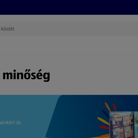
Termékeink
Online bevásárlás
Információk
Az én AL
(új oldalon nyílik meg)
s minőség
ainkért és