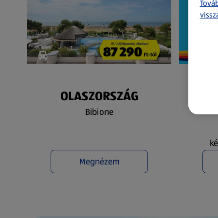
Továb
vissz
OLASZORSZÁG
N
Bibione
ké
Megnézem