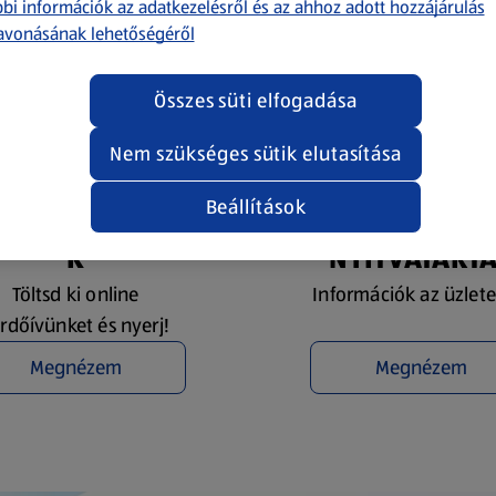
bi információk az adatkezelésről és az ahhoz adott hozzájárulás
avonásának lehetőségéről
Összes süti elfogadása
Nem szükséges sütik elutasítása
Beállítások
YEREMÉNYJÁTÉ
ÜZLETKERESŐ 
K
NYITVATART
Töltsd ki online
Információk az üzlete
rdőívünket és nyerj!
Megnézem
Megnézem