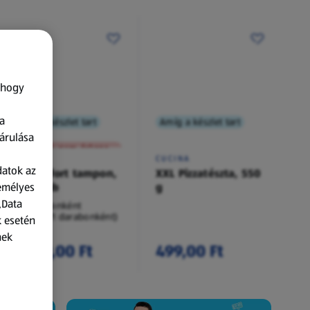
 hogy
a
Amíg a készlet tart
Amíg a készlet tart
XXL
árulása
A termék nem érkezett meg!
O.B.
CUCINA
datok az
Procomfort tampon,
XXL Pizzatészta, 550
zemélyes
54 darab
g
„Data
54 darabonként
(62,94 Ft/1 darabonként)
k esetén
nek
3 399,00 Ft
499,00 Ft