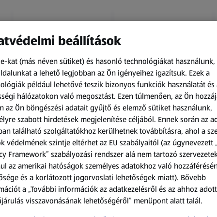
tvédelmi beállítások
e-kat (más néven sütiket) és hasonló technológiákat használunk,
dalunkat a lehető legjobban az Ön igényeihez igazítsuk.
Ezek a
ológiák például lehetővé teszik bizonyos funkciók használatát és 
Amíg a készlet tart
Amíg a készlet tart
ségi hálózatokon való megosztást. Ezen túlmenően, az Ön hozzáj
XXL
XXL
n az Ön böngészési adatait gyűjtő és elemző sütiket használunk,
ACTIMEL
O.B.
lyre szabott hirdetések megjelenítése céljából. Ennek során az a
Actimel joghurtital, 8
Procomfort tampon,
an található szolgáltatókhoz kerülhetnek továbbításra, ahol a s
palack
64 darab
k védelmének szintje eltérhet az EU szabályaitól (az úgynevezett 
0,8 kg
64 darabonként
(1 186,25 Ft/1 kg)
(59,36 Ft/1 darabonként)
cy Framework” szabályozási rendszer alá nem tartozó szervezete
ul az amerikai hatóságok személyes adatokhoz való hozzáférésé
949,00 Ft
3 799,00 Ft
ősége és a korlátozott jogorvoslati lehetőségek miatt). Bővebb
mációt a „További információk az adatkezelésről és az ahhoz adott
járulás visszavonásának lehetőségéről” menüpont alatt talál.