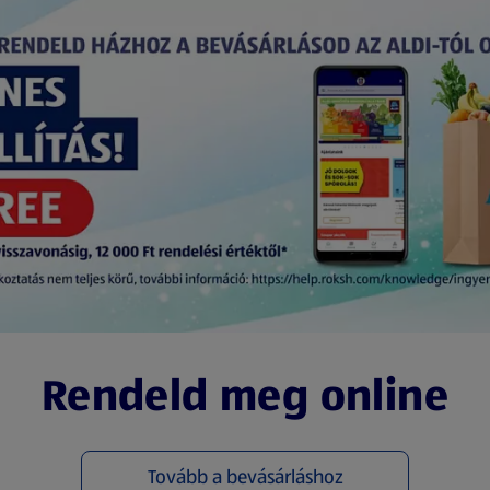
Rendeld meg online
Tovább a bevásárláshoz
(új oldalon nyílik meg)