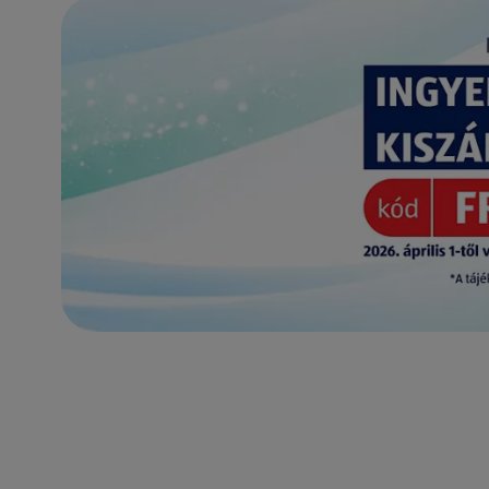
(új oldalon nyílik meg)