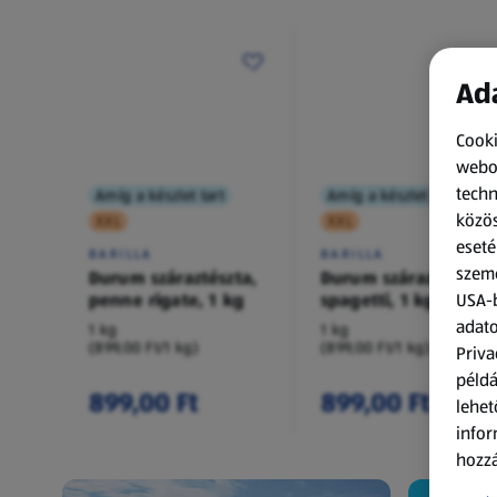
Ada
Cooki
webol
techn
Amíg a készlet tart
Amíg a készlet tart
közös
XXL
XXL
eseté
BARILLA
BARILLA
szemé
Durum száraztészta,
Durum száraztészta,
penne rigate, 1 kg
spagetti, 1 kg
USA-b
adato
1 kg
1 kg
(899,00 Ft/1 kg)
(899,00 Ft/1 kg)
Priva
példá
899,00 Ft
899,00 Ft
lehet
infor
hozzá