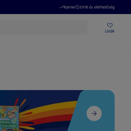
(új oldalon nyílik meg)
(új oldalon nyílik meg)
Karrier
GYIK és elérhetőség
Akciós újságok
ALDI Üzletek
Ajándékkártya
Szervizpont
Listák
DI-m