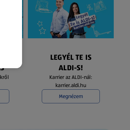
ÉS
LEGYÉL TE IS
ÁS
ALDI-S!
kről
Karrier az ALDI-nál:
karrier.aldi.hu
Megnézem