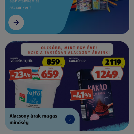
ajánlatainkért és
akcióinkért!
Alacsony árak magas
minőség