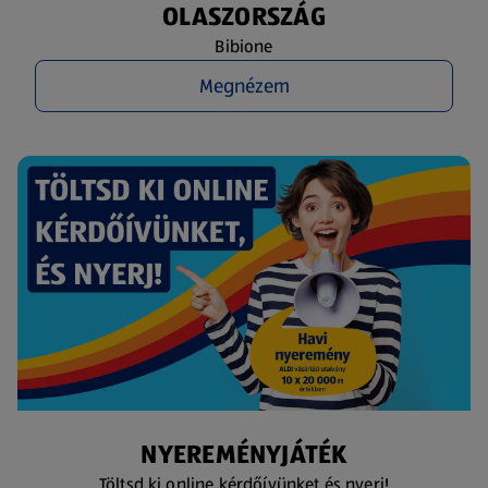
OLASZORSZÁG
Bibione
Megnézem
NYEREMÉNYJÁTÉK
Töltsd ki online kérdőívünket és nyerj!