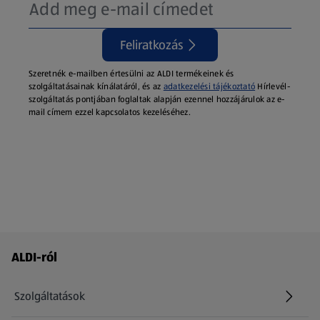
Feliratkozás
Szeretnék e-mailben értesülni az ALDI termékeinek és
szolgáltatásainak kínálatáról, és az
adatkezelési tájékoztató
Hírlevél-
szolgáltatás pontjában foglaltak alapján ezennel hozzájárulok az e-
mail címem ezzel kapcsolatos kezeléséhez.
Láblécmenü - további linkek
ALDI-ról
Szolgáltatások