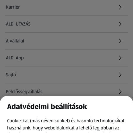
Karrier
(új oldalon nyílik meg)
ALDI UTAZÁS
(új oldalon nyílik meg)
A vállalat
ALDI App
Sajtó
Felelősségvállalás
Adatvédelmi beállítások
Információk
Cookie-kat (más néven sütiket) és hasonló technológiákat
Kérdőív
használunk, hogy weboldalunkat a lehető legjobban az