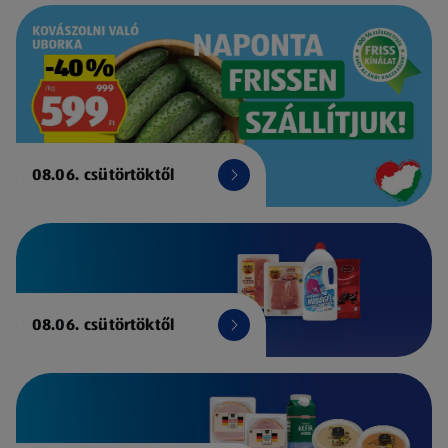
08.06. csütörtöktől
08.06. csütörtöktől