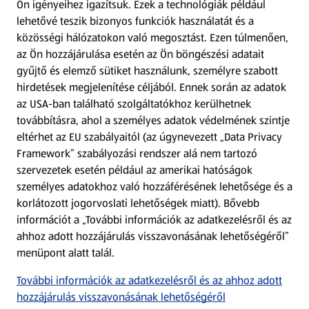
Ön igényeihez igazítsuk.
Ezek a technológiák például
lehetővé teszik bizonyos funkciók használatát és a
Fizetési lehetőségek
közösségi hálózatokon való megosztást. Ezen túlmenően,
az Ön hozzájárulása esetén az Ön böngészési adatait
ALDI utalványok
gyűjtő és elemző sütiket használunk, személyre szabott
hirdetések megjelenítése céljából. Ennek során az adatok
az USA-ban található szolgáltatókhoz kerülhetnek
Árcsökkentés
továbbításra, ahol a személyes adatok védelmének szintje
eltérhet az EU szabályaitól (az úgynevezett „Data Privacy
Adattörlő alkalmazás
Framework” szabályozási rendszer alá nem tartozó
szervezetek esetén például az amerikai hatóságok
Szervizpont
személyes adatokhoz való hozzáférésének lehetősége és a
(új oldalon nyílik meg)
korlátozott jogorvoslati lehetőségek miatt). Bővebb
információt a „További információk az adatkezelésről és az
Fedezz fel minket az interneten!
ahhoz adott hozzájárulás visszavonásának lehetőségéről”
menüpont alatt talál.
Töltsd le az ALDI Magyarország applikációt!
További információk az adatkezelésről és az ahhoz adott
hozzájárulás visszavonásának lehetőségéről