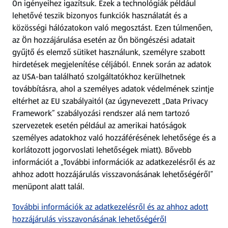
Ön igényeihez igazítsuk.
Ezek a technológiák például
lehetővé teszik bizonyos funkciók használatát és a
Fizetési lehetőségek
közösségi hálózatokon való megosztást. Ezen túlmenően,
az Ön hozzájárulása esetén az Ön böngészési adatait
ALDI utalványok
gyűjtő és elemző sütiket használunk, személyre szabott
hirdetések megjelenítése céljából. Ennek során az adatok
az USA-ban található szolgáltatókhoz kerülhetnek
Árcsökkentés
továbbításra, ahol a személyes adatok védelmének szintje
eltérhet az EU szabályaitól (az úgynevezett „Data Privacy
Adattörlő alkalmazás
Framework” szabályozási rendszer alá nem tartozó
szervezetek esetén például az amerikai hatóságok
Szervizpont
személyes adatokhoz való hozzáférésének lehetősége és a
(új oldalon nyílik meg)
korlátozott jogorvoslati lehetőségek miatt). Bővebb
információt a „További információk az adatkezelésről és az
Fedezz fel minket az interneten!
ahhoz adott hozzájárulás visszavonásának lehetőségéről”
menüpont alatt talál.
Töltsd le az ALDI Magyarország applikációt!
További információk az adatkezelésről és az ahhoz adott
hozzájárulás visszavonásának lehetőségéről