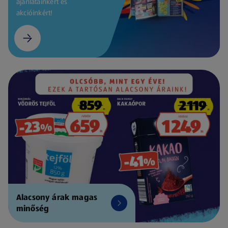
ajánlatainkért és
akcióinkért!
Alacsony árak magas
minőség