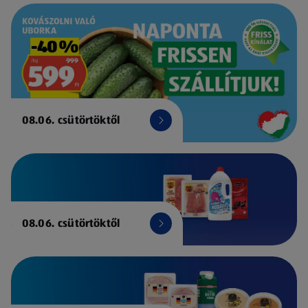
08.06. csütörtöktől
08.06. csütörtöktől