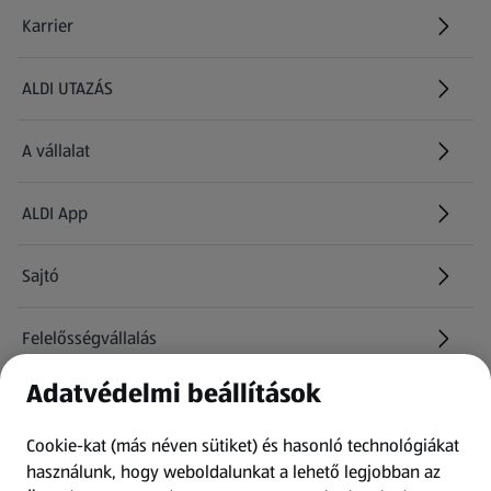
Karrier
(új oldalon nyílik meg)
ALDI UTAZÁS
(új oldalon nyílik meg)
A vállalat
ALDI App
Sajtó
Felelősségvállalás
Adatvédelmi beállítások
Információk
Cookie-kat (más néven sütiket) és hasonló technológiákat
Kérdőív
használunk, hogy weboldalunkat a lehető legjobban az