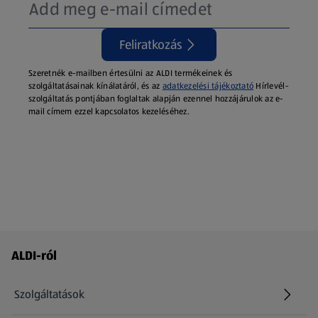
Feliratkozás
Szeretnék e-mailben értesülni az ALDI termékeinek és
szolgáltatásainak kínálatáról, és az
adatkezelési tájékoztató
Hírlevél-
szolgáltatás pontjában foglaltak alapján ezennel hozzájárulok az e-
mail címem ezzel kapcsolatos kezeléséhez.
Láblécmenü - további linkek
ALDI-ról
Szolgáltatások