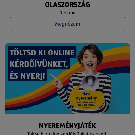
OLASZORSZÁG
Bibione
Megnézem
NYEREMÉNYJÁTÉK
Töltsd ki online kérdőívünket és nyerj!