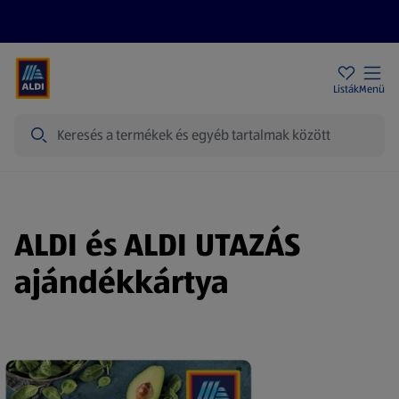
Akciós újságok
ALDI Üzletek
Ajándékkártya
Szervizpont
Listák
Menü
Keresés
ALDI és ALDI UTAZÁS
ajándékkártya