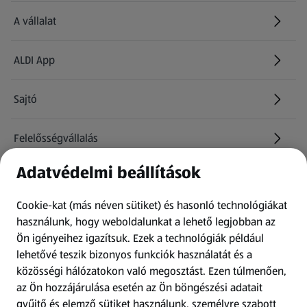
A vállalat
ALDI App
Sajtó
Felelősségvállalás
Adatvédelmi beállítások
Információk
Cookie-kat (más néven sütiket) és hasonló technológiákat
Kérdőív
használunk, hogy weboldalunkat a lehető legjobban az
Ön igényeihez igazítsuk.
Ezek a technológiák például
lehetővé teszik bizonyos funkciók használatát és a
Fizetési lehetőségek
közösségi hálózatokon való megosztást. Ezen túlmenően,
az Ön hozzájárulása esetén az Ön böngészési adatait
ALDI utalványok
gyűjtő és elemző sütiket használunk, személyre szabott