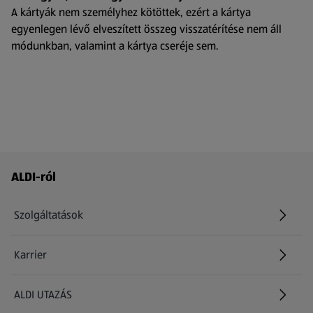
A kártyák nem személyhez kötöttek, ezért a kártya
egyenlegen lévő elveszített összeg visszatérítése nem áll
módunkban, valamint a kártya cseréje sem.​
Láblécmenü - további linkek
ALDI-ról
Szolgáltatások
Karrier
(új oldalon nyílik meg)
ALDI UTAZÁS
(új oldalon nyílik meg)