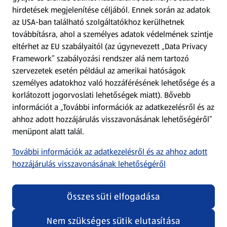
hirdetések megjelenítése céljából. Ennek során az adatok
Árcsökkentés
az USA-ban található szolgáltatókhoz kerülhetnek
továbbításra, ahol a személyes adatok védelmének szintje
eltérhet az EU szabályaitól (az úgynevezett „Data Privacy
Adattörlő alkalmazás
Framework” szabályozási rendszer alá nem tartozó
szervezetek esetén például az amerikai hatóságok
Szervizpont
személyes adatokhoz való hozzáférésének lehetősége és a
(új oldalon nyílik meg)
korlátozott jogorvoslati lehetőségek miatt). Bővebb
információt a „További információk az adatkezelésről és az
Fedezz fel minket az interneten!
ahhoz adott hozzájárulás visszavonásának lehetőségéről”
menüpont alatt talál.
Töltsd le az ALDI Magyarország applikációt!
További információk az adatkezelésről és az ahhoz adott
hozzájárulás visszavonásának lehetőségéről
Összes süti elfogadása
Nem szükséges sütik elutasítása
Adatvédelem és szabályzat