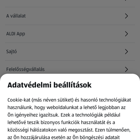
(új oldalon nyílik meg)
A vállalat
ALDI App
Sajtó
Felelősségvállalás
Adatvédelmi beállítások
Információk
Cookie-kat (más néven sütiket) és hasonló technológiákat
Kérdőív
használunk, hogy weboldalunkat a lehető legjobban az
Ön igényeihez igazítsuk.
Ezek a technológiák például
lehetővé teszik bizonyos funkciók használatát és a
Fizetési lehetőségek
közösségi hálózatokon való megosztást. Ezen túlmenően,
az Ön hozzájárulása esetén az Ön böngészési adatait