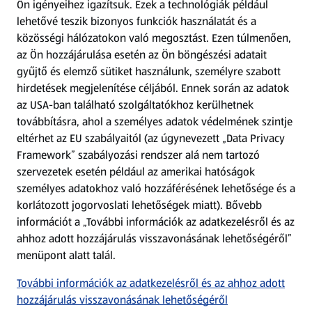
Ön igényeihez igazítsuk.
Ezek a technológiák például
lehetővé teszik bizonyos funkciók használatát és a
Fizetési lehetőségek
közösségi hálózatokon való megosztást. Ezen túlmenően,
az Ön hozzájárulása esetén az Ön böngészési adatait
ALDI utalványok
gyűjtő és elemző sütiket használunk, személyre szabott
hirdetések megjelenítése céljából. Ennek során az adatok
az USA-ban található szolgáltatókhoz kerülhetnek
Árcsökkentés
továbbításra, ahol a személyes adatok védelmének szintje
eltérhet az EU szabályaitól (az úgynevezett „Data Privacy
Adattörlő alkalmazás
Framework” szabályozási rendszer alá nem tartozó
szervezetek esetén például az amerikai hatóságok
Szervizpont
személyes adatokhoz való hozzáférésének lehetősége és a
(új oldalon nyílik meg)
korlátozott jogorvoslati lehetőségek miatt). Bővebb
információt a „További információk az adatkezelésről és az
Fedezz fel minket az interneten!
ahhoz adott hozzájárulás visszavonásának lehetőségéről”
menüpont alatt talál.
Töltsd le az ALDI Magyarország applikációt!
További információk az adatkezelésről és az ahhoz adott
hozzájárulás visszavonásának lehetőségéről