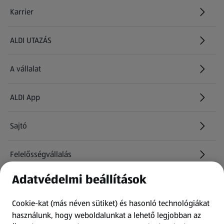
Karrier
(új oldalon nyílik meg)
ALDI UTAZÁS
(új oldalon nyílik meg)
A vállalat
ALDI App
Sajtó
Felelősségvállalás
Adatvédelmi beállítások
Információk
Cookie-kat (más néven sütiket) és hasonló technológiákat
Kérdőív
használunk, hogy weboldalunkat a lehető legjobban az