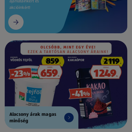
ajánlatainkért és
akcióinkért!
Alacsony árak magas
minőség