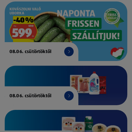
08.06. csütörtöktől
08.06. csütörtöktől