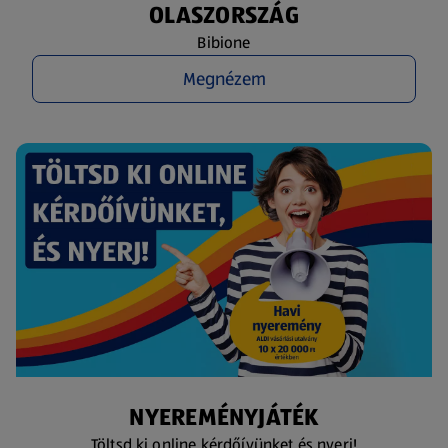
OLASZORSZÁG
Bibione
Megnézem
NYEREMÉNYJÁTÉK
Töltsd ki online kérdőívünket és nyerj!