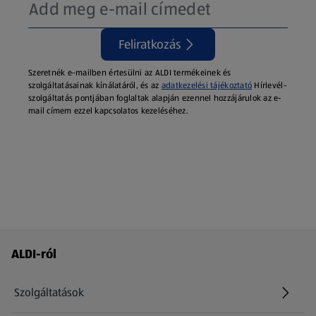
Feliratkozás
Szeretnék e-mailben értesülni az ALDI termékeinek és
szolgáltatásainak kínálatáról, és az
adatkezelési tájékoztató
Hírlevél-
szolgáltatás pontjában foglaltak alapján ezennel hozzájárulok az e-
mail címem ezzel kapcsolatos kezeléséhez.
Láblécmenü - további linkek
ALDI-ról
Szolgáltatások