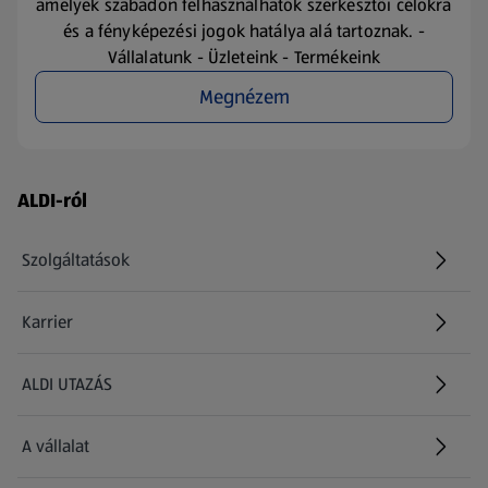
amelyek szabadon felhasználhatók szerkesztői célokra
és a fényképezési jogok hatálya alá tartoznak. -
Vállalatunk - Üzleteink - Termékeink
Megnézem
Láblécmenü - további linkek
ALDI-ról
Szolgáltatások
Karrier
(új oldalon nyílik meg)
ALDI UTAZÁS
(új oldalon nyílik meg)
A vállalat