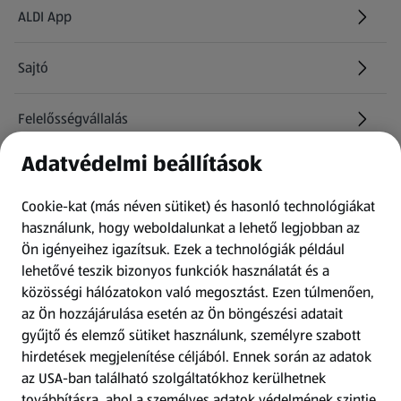
ALDI App
Sajtó
Felelősségvállalás
Adatvédelmi beállítások
Információk
Cookie-kat (más néven sütiket) és hasonló technológiákat
Kérdőív
használunk, hogy weboldalunkat a lehető legjobban az
Ön igényeihez igazítsuk.
Ezek a technológiák például
lehetővé teszik bizonyos funkciók használatát és a
Fizetési lehetőségek
közösségi hálózatokon való megosztást. Ezen túlmenően,
az Ön hozzájárulása esetén az Ön böngészési adatait
ALDI utalványok
gyűjtő és elemző sütiket használunk, személyre szabott
hirdetések megjelenítése céljából. Ennek során az adatok
Árcsökkentés
az USA-ban található szolgáltatókhoz kerülhetnek
továbbításra, ahol a személyes adatok védelmének szintje