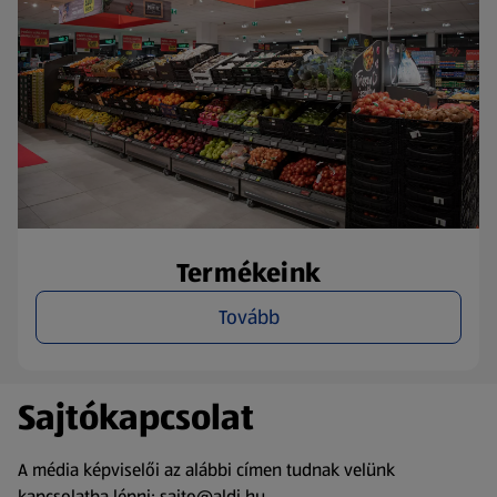
Termékeink
Tovább
Sajtókapcsolat
A média képviselői az alábbi címen tudnak velünk
kapcsolatba lépni: sajto@aldi.hu