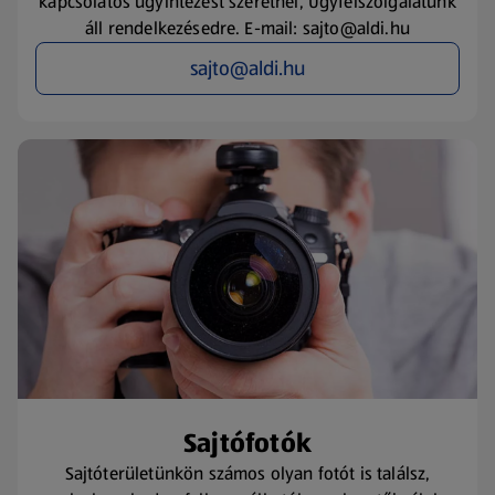
kapcsolatos ügyintézést szeretnél, Ügyfélszolgálatunk
áll rendelkezésedre. E-mail: sajto@aldi.hu
sajto@aldi.hu
Sajtófotók
Sajtóterületünkön számos olyan fotót is találsz,