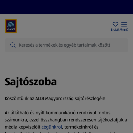
Akciós újságok
ALDI Üzletek
Ajándékkártya
Szervizpont
Listák
Menü
Keresés
Sajtószoba
Köszöntünk az ALDI Magyarország sajtórészlegén!
Az átlátható és nyílt kommunikáció rendkívül fontos
számunkra, ezzel összhangban rendszeresen tájékoztatjuk a
média képviselőit
cégünkről
, termékeinkről és