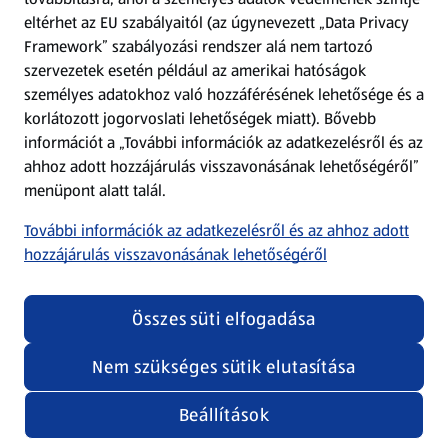
eltérhet az EU szabályaitól (az úgynevezett „Data Privacy
Adattörlő alkalmazás
Framework” szabályozási rendszer alá nem tartozó
szervezetek esetén például az amerikai hatóságok
Szervizpont
személyes adatokhoz való hozzáférésének lehetősége és a
(új oldalon nyílik meg)
korlátozott jogorvoslati lehetőségek miatt). Bővebb
információt a „További információk az adatkezelésről és az
Fedezz fel minket az interneten!
ahhoz adott hozzájárulás visszavonásának lehetőségéről”
menüpont alatt talál.
Töltsd le az ALDI Magyarország applikációt!
További információk az adatkezelésről és az ahhoz adott
hozzájárulás visszavonásának lehetőségéről
Összes süti elfogadása
Nem szükséges sütik elutasítása
Adatvédelem és szabályzat
Cookie beállítások módosítása
Felhasználási feltételek
Beállítások
(új oldalon nyílik meg)
Adatvédelem / Impresszum
Security policy