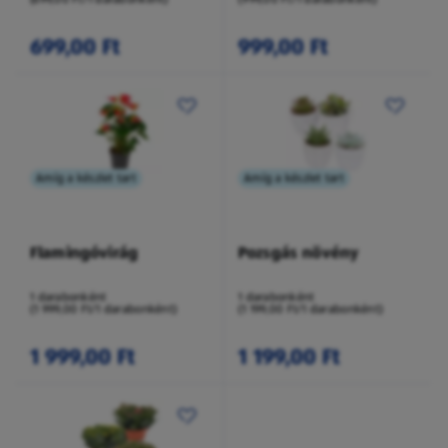
699,00 Ft
999,00 Ft
Amíg a készlet tart
Amíg a készlet tart
Flamingóvirág
Pozsgás növény
1 darabonként
1 darabonként
(1 999,00 Ft/1 darabonként)
(1 199,00 Ft/1 darabonként)
1 999,00 Ft
1 199,00 Ft