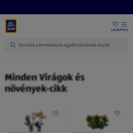
Akciós újságok
ALDI Üzletek
Ajándékkártya
Szervizpont
Listák
Menü
Keresés
Virágok és növények
Minden Virágok és
növények-cikk