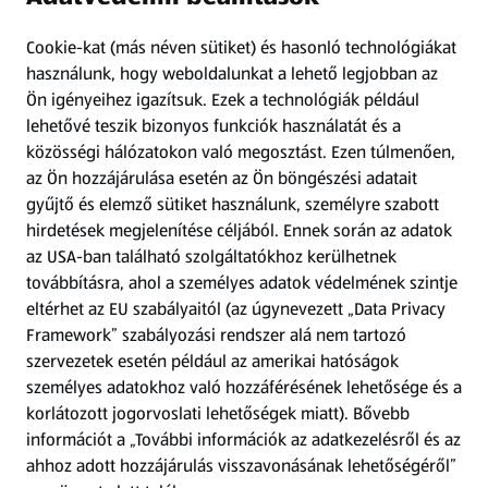
Információk
Cookie-kat (más néven sütiket) és hasonló technológiákat
Kérdőív
használunk, hogy weboldalunkat a lehető legjobban az
Ön igényeihez igazítsuk.
Ezek a technológiák például
lehetővé teszik bizonyos funkciók használatát és a
Fizetési lehetőségek
közösségi hálózatokon való megosztást. Ezen túlmenően,
az Ön hozzájárulása esetén az Ön böngészési adatait
ALDI utalványok
gyűjtő és elemző sütiket használunk, személyre szabott
hirdetések megjelenítése céljából. Ennek során az adatok
Árcsökkentés
az USA-ban található szolgáltatókhoz kerülhetnek
továbbításra, ahol a személyes adatok védelmének szintje
eltérhet az EU szabályaitól (az úgynevezett „Data Privacy
Adattörlő alkalmazás
Framework” szabályozási rendszer alá nem tartozó
szervezetek esetén például az amerikai hatóságok
Szervizpont
személyes adatokhoz való hozzáférésének lehetősége és a
(új oldalon nyílik meg)
korlátozott jogorvoslati lehetőségek miatt). Bővebb
információt a „További információk az adatkezelésről és az
Fedezz fel minket az interneten!
ahhoz adott hozzájárulás visszavonásának lehetőségéről”