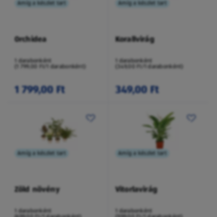
Amíg a készlet tart
Amíg a készlet tart
Orchidea
Korallvirág
1 darabonként
1 darabonként
(1 799,00 Ft/1 darabonként)
(349,00 Ft/1 darabonként)
1 799,00 Ft
349,00 Ft
Amíg a készlet tart
Amíg a készlet tart
Zöld növény
Vitorlavirág
1 darabonként
1 darabonként
(699,00 Ft/1 darabonként)
(999,00 Ft/1 darabonként)