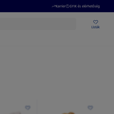
(új oldalon nyílik meg)
(új oldalon nyílik meg)
Karrier
GYIK és elérhetőség
Akciós újságok
ALDI Üzletek
Ajándékkártya
Szervizpont
Listák
DI-m