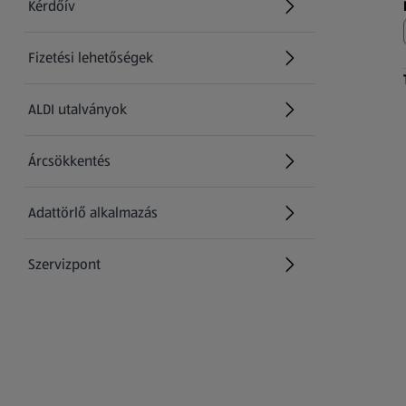
Kérdőív
Fizetési lehetőségek
ALDI utalványok
Árcsökkentés
Adattörlő alkalmazás
Szervizpont
(új oldalon nyílik meg)