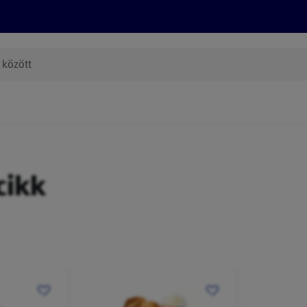
Termékeink
Online bevásárlás
Információk
Az én AL
(új oldalon nyílik meg)
cikk