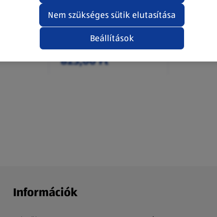
 fánk, 71 g
Fonott kalács, kakaós,
Nem szükséges sütik elutasítása
350 g
0,37 kg
(2 229,73 Ft/1 kg)
Beállítások
825,00 Ft
Információk