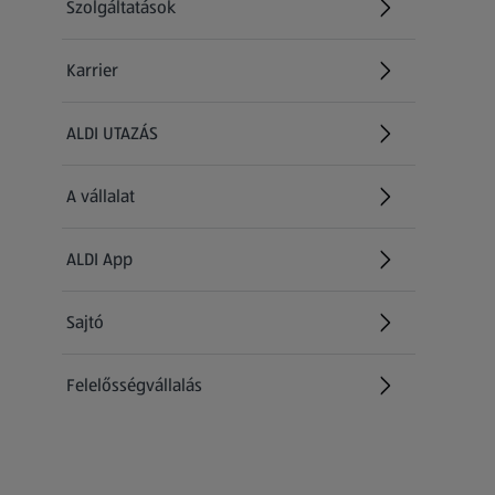
Szolgáltatások
Karrier
(új oldalon nyílik meg)
ALDI UTAZÁS
(új oldalon nyílik meg)
A vállalat
ALDI App
Sajtó
Felelősségvállalás