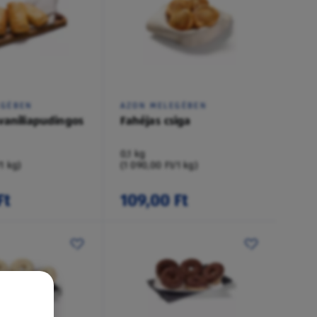
EGÉBEN
AZON MELEGÉBEN
vaníliapudingos
Fahéjas csiga
0,1 kg
/1 kg)
(1 090,00 Ft/1 kg)
Ft
109,00 Ft