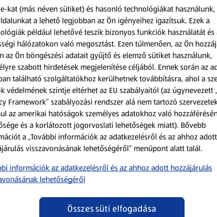
e-kat (más néven sütiket) és hasonló technológiákat használunk,
dalunkat a lehető legjobban az Ön igényeihez igazítsuk.
Ezek a
ológiák például lehetővé teszik bizonyos funkciók használatát és 
N
PAN DEL DÌ
ségi hálózatokon való megosztást. Ezen túlmenően, az Ön hozzáj
 108 g
Pekándiós párna
Vaníliaízű
fánk, 74 g
n az Ön böngészési adatait gyűjtő és elemző sütiket használunk,
lyre szabott hirdetések megjelenítése céljából. Ennek során az a
0,08 kg
0,07 kg
(2 237,50 Ft/1 kg)
(4 175,68 Ft
an található szolgáltatókhoz kerülhetnek továbbításra, ahol a s
k védelmének szintje eltérhet az EU szabályaitól (az úgynevezett 
179,00 Ft
309,00
cy Framework” szabályozási rendszer alá nem tartozó szervezete
ul az amerikai hatóságok személyes adatokhoz való hozzáférésé
ősége és a korlátozott jogorvoslati lehetőségek miatt). Bővebb
mációt a „További információk az adatkezelésről és az ahhoz adott
járulás visszavonásának lehetőségéről” menüpont alatt talál.
bi információk az adatkezelésről és az ahhoz adott hozzájárulás
avonásának lehetőségéről
t
Összes süti elfogadása
ÉDES ÍZEK