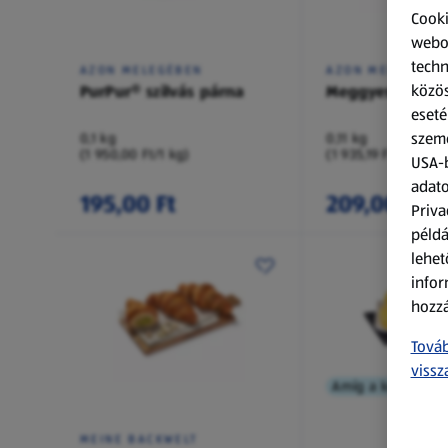
Cooki
webol
techn
AZON MELEGÉBEN
AZON MELEGÉBE
közös
PurPur® szilvás párna
Meggyes párna,
eseté
szemé
0,1 kg
0,11 kg
(1 950,00 Ft/1 kg)
(1 935,19 Ft/1 kg)
USA-b
adato
195,00 Ft
209,00 Ft
Priva
példá
lehet
infor
hozzá
Továb
vissz
Amíg a készlet tar
MEINE BACKWELT