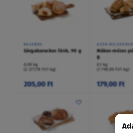
BACKBOX
AZON MELEGÉBE
Sárgabarackos fánk, 90 g
Mákos-mézes pá
g
0,09 kg
0,1 kg
(2 277,78 Ft/1 kg)
(1 790,00 Ft/1 kg)
205,00 Ft
179,00 Ft
Ada