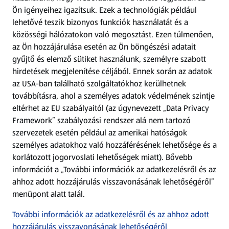
Ön igényeihez igazítsuk.
Ezek a technológiák például
lehetővé teszik bizonyos funkciók használatát és a
Fizetési lehetőségek
közösségi hálózatokon való megosztást. Ezen túlmenően,
az Ön hozzájárulása esetén az Ön böngészési adatait
ALDI utalványok
gyűjtő és elemző sütiket használunk, személyre szabott
hirdetések megjelenítése céljából. Ennek során az adatok
Árcsökkentés
az USA-ban található szolgáltatókhoz kerülhetnek
továbbításra, ahol a személyes adatok védelmének szintje
eltérhet az EU szabályaitól (az úgynevezett „Data Privacy
Adattörlő alkalmazás
Framework” szabályozási rendszer alá nem tartozó
szervezetek esetén például az amerikai hatóságok
Szervizpont
személyes adatokhoz való hozzáférésének lehetősége és a
(új oldalon nyílik meg)
korlátozott jogorvoslati lehetőségek miatt). Bővebb
információt a „További információk az adatkezelésről és az
Fedezz fel minket az interneten!
ahhoz adott hozzájárulás visszavonásának lehetőségéről”
menüpont alatt talál.
Töltsd le az ALDI Magyarország applikációt!
További információk az adatkezelésről és az ahhoz adott
hozzájárulás visszavonásának lehetőségéről