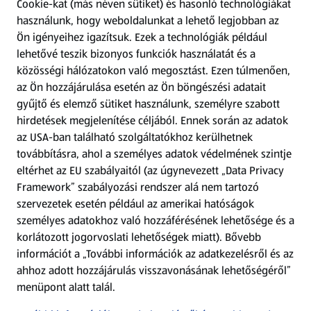
Cookie-kat (más néven sütiket) és hasonló technológiákat
Kérdőív
használunk, hogy weboldalunkat a lehető legjobban az
Ön igényeihez igazítsuk.
Ezek a technológiák például
lehetővé teszik bizonyos funkciók használatát és a
Fizetési lehetőségek
közösségi hálózatokon való megosztást. Ezen túlmenően,
az Ön hozzájárulása esetén az Ön böngészési adatait
ALDI utalványok
gyűjtő és elemző sütiket használunk, személyre szabott
hirdetések megjelenítése céljából. Ennek során az adatok
Árcsökkentés
az USA-ban található szolgáltatókhoz kerülhetnek
továbbításra, ahol a személyes adatok védelmének szintje
eltérhet az EU szabályaitól (az úgynevezett „Data Privacy
Adattörlő alkalmazás
Framework” szabályozási rendszer alá nem tartozó
szervezetek esetén például az amerikai hatóságok
Szervizpont
személyes adatokhoz való hozzáférésének lehetősége és a
(új oldalon nyílik meg)
korlátozott jogorvoslati lehetőségek miatt). Bővebb
információt a „További információk az adatkezelésről és az
Fedezz fel minket az interneten!
ahhoz adott hozzájárulás visszavonásának lehetőségéről”
menüpont alatt talál.