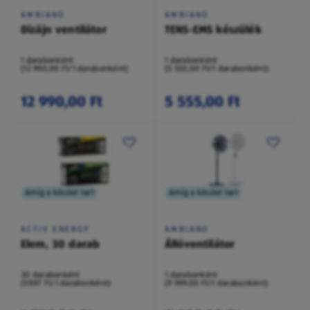
AMBIANO
AMBIANO
Dizájn ventilátor
TENS-EMS készülék
1 darabonként
1 darabonként
(12 990,00 Ft/1 darabonként)
(5 555,00 Ft/1 darabonként)
12 990,00 Ft
5 555,00 Ft
Amíg a készlet tart
Amíg a készlet tart
ACTIV ENERGY
AMBIANO
Elem, 30 darab
Állóventilátor
30 darabonként
1 darabonként
(59,97 Ft/1 darabonként)
(9 999,00 Ft/1 darabonként)