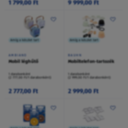
1 799,00 Ft
9 999,00 Ft
Amíg a készlet tart
Amíg a készlet tart
AMBIANO
BAUHN
Mobil léghűtő
Mobiltelefon-tartozék
1 darabonként
1 darabonként
(2 777,00 Ft/1 darabonként)
(2 999,00 Ft/1 darabonként)
2 777,00 Ft
2 999,00 Ft