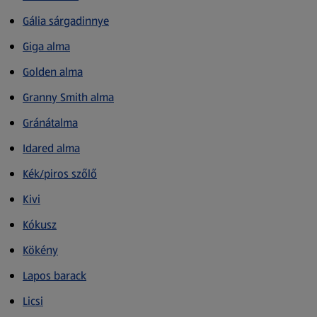
Gália sárgadinnye
Giga alma
Golden alma
Granny Smith alma
Gránátalma
Idared alma
Kék/piros szőlő
Kivi
Kókusz
Kökény
Lapos barack
Licsi