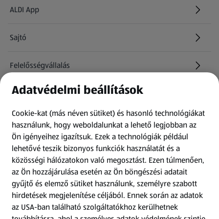
ALDI App
Sajtó
Felelősségvállalás
Adatvédelmi beállítások
Információk
Cookie-kat (más néven sütiket) és hasonló technológiákat
Kérdőív
használunk, hogy weboldalunkat a lehető legjobban az
Ön igényeihez igazítsuk.
Ezek a technológiák például
lehetővé teszik bizonyos funkciók használatát és a
Fizetési lehetőségek
közösségi hálózatokon való megosztást. Ezen túlmenően,
az Ön hozzájárulása esetén az Ön böngészési adatait
ALDI utalványok
gyűjtő és elemző sütiket használunk, személyre szabott
hirdetések megjelenítése céljából. Ennek során az adatok
az USA-ban található szolgáltatókhoz kerülhetnek
Árcsökkentés
továbbításra, ahol a személyes adatok védelmének szintje