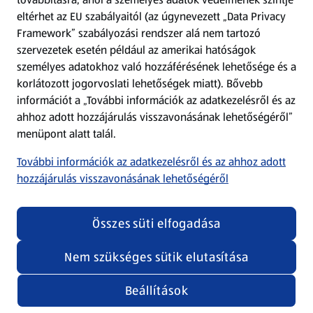
eltérhet az EU szabályaitól (az úgynevezett „Data Privacy
Adattörlő alkalmazás
Framework” szabályozási rendszer alá nem tartozó
szervezetek esetén például az amerikai hatóságok
Szervizpont
személyes adatokhoz való hozzáférésének lehetősége és a
(új oldalon nyílik meg)
korlátozott jogorvoslati lehetőségek miatt). Bővebb
információt a „További információk az adatkezelésről és az
Fedezz fel minket az interneten!
ahhoz adott hozzájárulás visszavonásának lehetőségéről”
menüpont alatt talál.
Töltsd le az ALDI Magyarország applikációt!
További információk az adatkezelésről és az ahhoz adott
hozzájárulás visszavonásának lehetőségéről
Összes süti elfogadása
Nem szükséges sütik elutasítása
Adatvédelem és szabályzat
Cookie beállítások módosítása
Felhasználási feltételek
Beállítások
(új oldalon nyílik meg)
Adatvédelem / Impresszum
Security policy