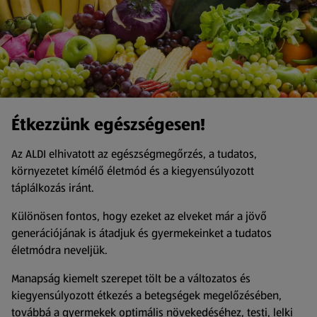
Étkezzünk egészségesen!
Az ALDI elhivatott az egészségmegőrzés, a tudatos,
környezetet kímélő életmód és a kiegyensúlyozott
táplálkozás iránt.
Különösen fontos, hogy ezeket az elveket már a jövő
generációjának is átadjuk és gyermekeinket a tudatos
életmódra neveljük.
Manapság kiemelt szerepet tölt be a változatos és
kiegyensúlyozott étkezés a betegségek megelőzésében,
továbbá a gyermekek optimális növekedéséhez, testi, lelki