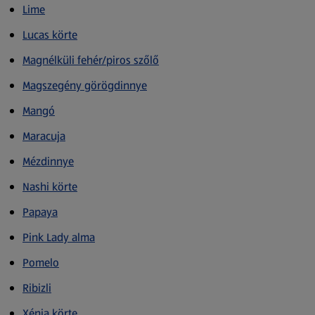
Lime
Lucas körte
Magnélküli fehér/piros szőlő
Magszegény görögdinnye
Mangó
Maracuja
Mézdinnye
Nashi körte
Papaya
Pink Lady alma
Pomelo
Ribizli
Xénia körte