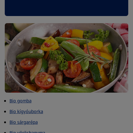
Bio gomba
Bio kígyóuborka
Bio sárgarépa
Bio vöröshagyma