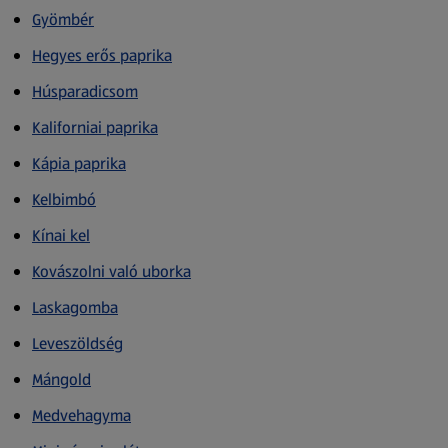
Gyömbér
Hegyes erős paprika
Húsparadicsom
Kaliforniai paprika
Kápia paprika
Kelbimbó
Kínai kel
Kovászolni való uborka
Laskagomba
Leveszöldség
Mángold
Medvehagyma