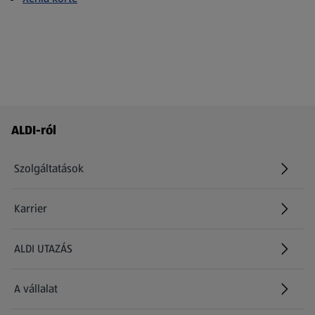
Láblécmenü - további linkek
ALDI-ról
Szolgáltatások
Karrier
(új oldalon nyílik meg)
ALDI UTAZÁS
(új oldalon nyílik meg)
A vállalat