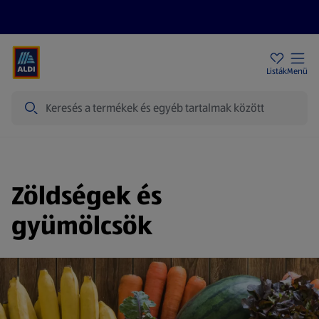
Akciós újságok
ALDI Üzletek
Ajándékkártya
Szervizpont
Listák
Menü
Keresés
Zöldségek és
gyümölcsök