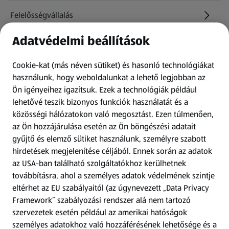
Felelősségvállalás
Adatvédelmi beállítások
Információk
Cookie-kat (más néven sütiket) és hasonló technológiákat
Kérdőív
használunk, hogy weboldalunkat a lehető legjobban az
Ön igényeihez igazítsuk.
Ezek a technológiák például
lehetővé teszik bizonyos funkciók használatát és a
Fizetési lehetőségek
közösségi hálózatokon való megosztást. Ezen túlmenően,
az Ön hozzájárulása esetén az Ön böngészési adatait
ALDI utalványok
gyűjtő és elemző sütiket használunk, személyre szabott
hirdetések megjelenítése céljából. Ennek során az adatok
Árcsökkentés
az USA-ban található szolgáltatókhoz kerülhetnek
továbbításra, ahol a személyes adatok védelmének szintje
eltérhet az EU szabályaitól (az úgynevezett „Data Privacy
Adattörlő alkalmazás
Framework” szabályozási rendszer alá nem tartozó
szervezetek esetén például az amerikai hatóságok
Szervizpont
személyes adatokhoz való hozzáférésének lehetősége és a
(új oldalon nyílik meg)