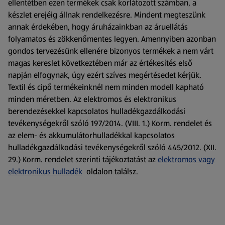
ellentétben ezen termékek csak korlátozott számban, a
készlet erejéig állnak rendelkezésre. Mindent megteszünk
annak érdekében, hogy áruházainkban az áruellátás
folyamatos és zökkenőmentes legyen. Amennyiben azonban
gondos tervezésünk ellenére bizonyos termékek a nem várt
magas kereslet következtében már az értékesítés első
napján elfogynak, úgy ezért szíves megértésedet kérjük.
Textil és cipő termékeinknél nem minden modell kapható
minden méretben. Az elektromos és elektronikus
berendezésekkel kapcsolatos hulladékgazdálkodási
tevékenységekről szóló 197/2014. (VIII. 1.) Korm. rendelet és
az elem- és akkumulátorhulladékkal kapcsolatos
hulladékgazdálkodási tevékenységekről szóló 445/2012. (XII.
29.) Korm. rendelet szerinti tájékoztatást az
elektromos vagy
elektronikus hulladék
oldalon találsz.