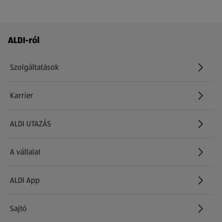
Láblécmenü - további linkek
ALDI-ról
Szolgáltatások
Karrier
(új oldalon nyílik meg)
ALDI UTAZÁS
(új oldalon nyílik meg)
A vállalat
ALDI App
Sajtó