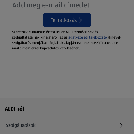
Feliratkozás
Szeretnék e-mailben értesülni az ALDI termékeinek és
szolgáltatásainak kínálatáról, és az
adatkezelési tájékoztató
Hírlevél-
szolgáltatás pontjában foglaltak alapján ezennel hozzájárulok az e-
mail címem ezzel kapcsolatos kezeléséhez.
Láblécmenü - további linkek
ALDI-ról
Szolgáltatások