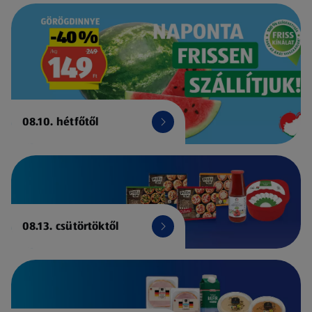
08.10. hétfőtől
08.13. csütörtöktől