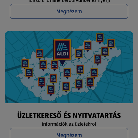
Töltsd ki online kérdőívünket és nyerj!
Megnézem
ÜZLETKERESŐ ÉS NYITVATARTÁS
Információk az üzletekről
Megnézem