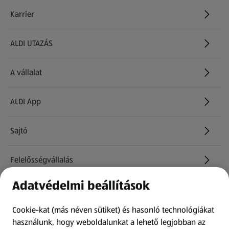
Karrier
(új oldalon nyílik meg)
ALDI UTAZÁS
(új oldalon nyílik meg)
A vállalat
ALDI App
Sajtó
Felelősségvállalás
Adatvédelmi beállítások
Információk
Cookie-kat (más néven sütiket) és hasonló technológiákat
Kérdőív
használunk, hogy weboldalunkat a lehető legjobban az