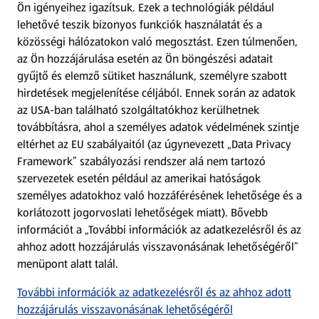
Ön igényeihez igazítsuk.
Ezek a technológiák például
lehetővé teszik bizonyos funkciók használatát és a
Fizetési lehetőségek
közösségi hálózatokon való megosztást. Ezen túlmenően,
az Ön hozzájárulása esetén az Ön böngészési adatait
ALDI utalványok
gyűjtő és elemző sütiket használunk, személyre szabott
hirdetések megjelenítése céljából. Ennek során az adatok
az USA-ban található szolgáltatókhoz kerülhetnek
Árcsökkentés
továbbításra, ahol a személyes adatok védelmének szintje
eltérhet az EU szabályaitól (az úgynevezett „Data Privacy
Adattörlő alkalmazás
Framework” szabályozási rendszer alá nem tartozó
szervezetek esetén például az amerikai hatóságok
Szervizpont
személyes adatokhoz való hozzáférésének lehetősége és a
(új oldalon nyílik meg)
korlátozott jogorvoslati lehetőségek miatt). Bővebb
információt a „További információk az adatkezelésről és az
Fedezz fel minket az interneten!
ahhoz adott hozzájárulás visszavonásának lehetőségéről”
menüpont alatt talál.
Töltsd le az ALDI Magyarország applikációt!
További információk az adatkezelésről és az ahhoz adott
hozzájárulás visszavonásának lehetőségéről