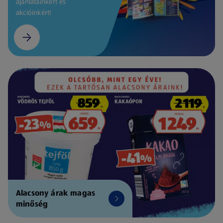
ajánlatainkért és
akcióinkért!
Alacsony árak magas
minőség