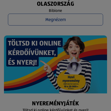
OLASZORSZÁG
Bibione
Megnézem
NYEREMÉNYJÁTÉK
Töltsd ki online kérdőívünket és nyerj!