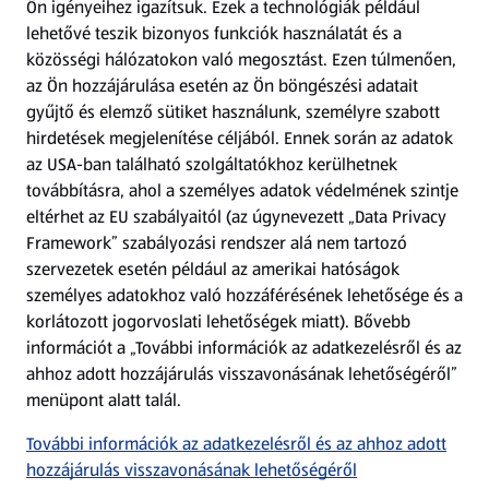
Ön igényeihez igazítsuk.
Ezek a technológiák például
lehetővé teszik bizonyos funkciók használatát és a
Fizetési lehetőségek
közösségi hálózatokon való megosztást. Ezen túlmenően,
az Ön hozzájárulása esetén az Ön böngészési adatait
ALDI utalványok
gyűjtő és elemző sütiket használunk, személyre szabott
hirdetések megjelenítése céljából. Ennek során az adatok
az USA-ban található szolgáltatókhoz kerülhetnek
Árcsökkentés
továbbításra, ahol a személyes adatok védelmének szintje
eltérhet az EU szabályaitól (az úgynevezett „Data Privacy
Adattörlő alkalmazás
Framework” szabályozási rendszer alá nem tartozó
szervezetek esetén például az amerikai hatóságok
Szervizpont
személyes adatokhoz való hozzáférésének lehetősége és a
(új oldalon nyílik meg)
korlátozott jogorvoslati lehetőségek miatt). Bővebb
információt a „További információk az adatkezelésről és az
Fedezz fel minket az interneten!
ahhoz adott hozzájárulás visszavonásának lehetőségéről”
menüpont alatt talál.
Töltsd le az ALDI Magyarország applikációt!
További információk az adatkezelésről és az ahhoz adott
hozzájárulás visszavonásának lehetőségéről