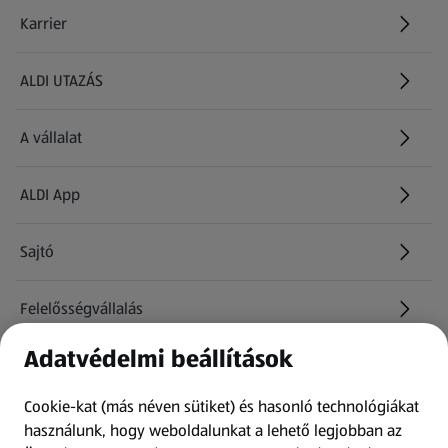
Karrier
(új oldalon nyílik meg)
ALDI UTAZÁS
(új oldalon nyílik meg)
A vállalat
ALDI App
Sajtó
Felelősségvállalás
Adatvédelmi beállítások
Információk
Cookie-kat (más néven sütiket) és hasonló technológiákat
Kérdőív
használunk, hogy weboldalunkat a lehető legjobban az