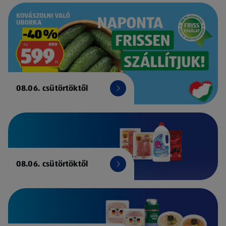
08.06. csütörtöktől
08.06. csütörtöktől