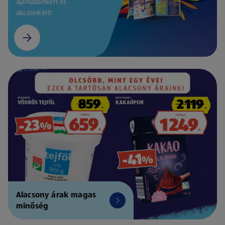
ajánlatainkért és
akcióinkért!
Alacsony árak magas
minőség