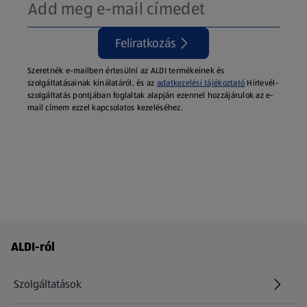
Feliratkozás
Szeretnék e-mailben értesülni az ALDI termékeinek és
szolgáltatásainak kínálatáról, és az
adatkezelési tájékoztató
Hírlevél-
szolgáltatás pontjában foglaltak alapján ezennel hozzájárulok az e-
mail címem ezzel kapcsolatos kezeléséhez.
Láblécmenü - további linkek
ALDI-ról
Szolgáltatások