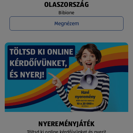
OLASZORSZÁG
Bibione
Megnézem
NYEREMÉNYJÁTÉK
Töltsd ki online kérdőívünket és nyerj!