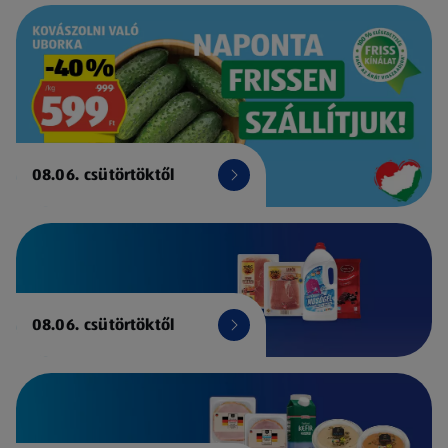
08.06. csütörtöktől
08.06. csütörtöktől