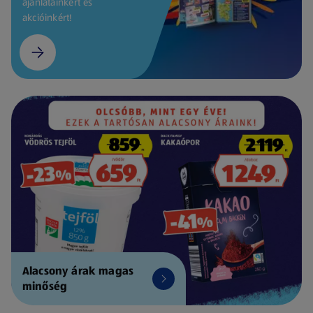
ajánlatainkért és
akcióinkért!
Alacsony árak magas
minőség