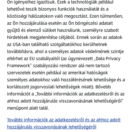
Ön igényeihez igazítsuk.
Ezek a technológiák például
lehetővé teszik bizonyos funkciók használatát és a
Fizetési lehetőségek
közösségi hálózatokon való megosztást. Ezen túlmenően,
az Ön hozzájárulása esetén az Ön böngészési adatait
ALDI utalványok
gyűjtő és elemző sütiket használunk, személyre szabott
hirdetések megjelenítése céljából. Ennek során az adatok
az USA-ban található szolgáltatókhoz kerülhetnek
Árcsökkentés
továbbításra, ahol a személyes adatok védelmének szintje
eltérhet az EU szabályaitól (az úgynevezett „Data Privacy
Adattörlő alkalmazás
Framework” szabályozási rendszer alá nem tartozó
szervezetek esetén például az amerikai hatóságok
Szervizpont
személyes adatokhoz való hozzáférésének lehetősége és a
(új oldalon nyílik meg)
korlátozott jogorvoslati lehetőségek miatt). Bővebb
információt a „További információk az adatkezelésről és az
Fedezz fel minket az interneten!
ahhoz adott hozzájárulás visszavonásának lehetőségéről”
menüpont alatt talál.
Töltsd le az ALDI Magyarország applikációt!
További információk az adatkezelésről és az ahhoz adott
hozzájárulás visszavonásának lehetőségéről