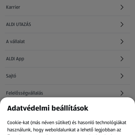
Karrier
(új oldalon nyílik meg)
ALDI UTAZÁS
(új oldalon nyílik meg)
A vállalat
ALDI App
Sajtó
Felelősségvállalás
Adatvédelmi beállítások
Információk
Cookie-kat (más néven sütiket) és hasonló technológiákat
Kérdőív
használunk, hogy weboldalunkat a lehető legjobban az