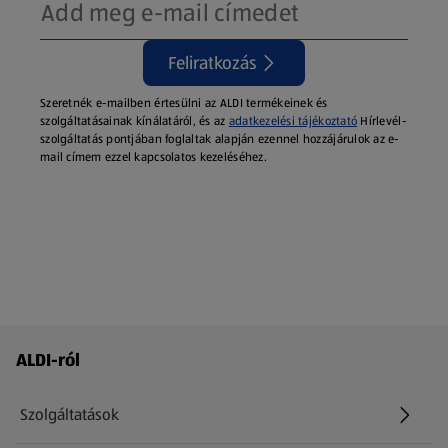
Feliratkozás
Szeretnék e-mailben értesülni az ALDI termékeinek és
szolgáltatásainak kínálatáról, és az
adatkezelési tájékoztató
Hírlevél-
szolgáltatás pontjában foglaltak alapján ezennel hozzájárulok az e-
mail címem ezzel kapcsolatos kezeléséhez.
Láblécmenü - további linkek
ALDI-ról
Szolgáltatások