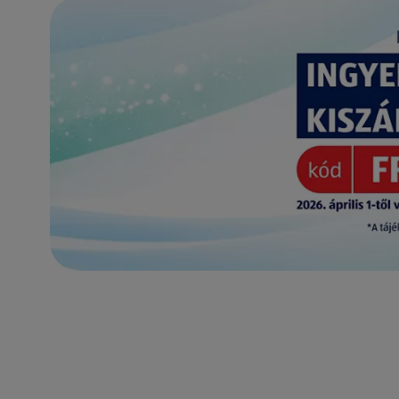
(új oldalon nyílik meg)