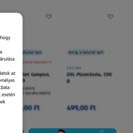
 hogy
a
Amíg a készlet tart
Amíg a készlet tart
XXL
árulása
A termék nem érkezett meg!
O.B.
CUCINA
datok az
Procomfort tampon,
XXL Pizzatészta, 550
zemélyes
54 darab
g
„Data
54 darabonként
(62,94 Ft/1 darabonként)
k esetén
nek
3 399,00 Ft
499,00 Ft