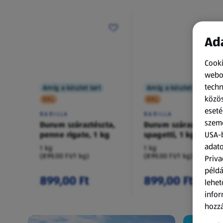
Ada
Cooki
webol
techn
Amíg a készlet tart
Amíg a készlet tart
közös
XXL
XXL
eseté
BARILLA
BARILLA
szemé
Durum száraztészta,
Durum száraztészta,
penne rigate, 1 kg
spagetti, 1 kg
USA-b
adato
1 kg
1 kg
(899,00 Ft/1 kg)
(899,00 Ft/1 kg)
Priva
példá
899,00 Ft
899,00 Ft
lehet
infor
hozzá