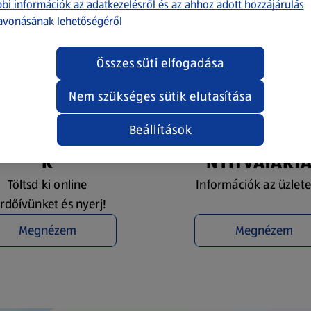
bi információk az adatkezelésről és az ahhoz adott hozzájárulás
avonásának lehetőségéről
Összes süti elfogadása
Nem szükséges sütik elutasítása
Beállítások
YEREMÉNYJÁTÉ
ÜZLETKERESŐ 
K
NYITVATART
Töltsd ki online
Információk az üzlete
rdőívünket és nyerj!
Megnézem
Megnézem