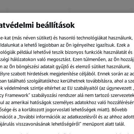
tvédelmi beállítások
e-kat (más néven sütiket) és hasonló technológiákat használunk,
dalunkat a lehető legjobban az Ön igényeihez igazítsuk.
Ezek a
ológiák például lehetővé teszik bizonyos funkciók használatát és 
Amíg a készlet tart
Amíg a készlet tart
ségi hálózatokon való megosztást. Ezen túlmenően, az Ön hozzáj
XXL
XXL
n az Ön böngészési adatait gyűjtő és elemző sütiket használunk,
ACTIMEL
O.B.
lyre szabott hirdetések megjelenítése céljából. Ennek során az a
Actimel joghurtital, 8
Procomfort tampon,
an található szolgáltatókhoz kerülhetnek továbbításra, ahol a s
palack
64 darab
k védelmének szintje eltérhet az EU szabályaitól (az úgynevezett 
0,8 kg
64 darabonként
(1 186,25 Ft/1 kg)
(59,36 Ft/1 darabonként)
cy Framework” szabályozási rendszer alá nem tartozó szervezete
ul az amerikai hatóságok személyes adatokhoz való hozzáférésé
949,00 Ft
3 799,00 Ft
ősége és a korlátozott jogorvoslati lehetőségek miatt). Bővebb
mációt a „További információk az adatkezelésről és az ahhoz adott
járulás visszavonásának lehetőségéről” menüpont alatt talál.