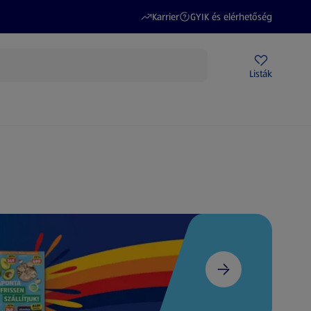
(új oldalon nyílik meg)
(új oldalon nyílik meg)
Karrier
GYIK és elérhetőség
Akciós újságok
ALDI Üzletek
Ajándékkártya
Szervizpont
Listák
DI-m