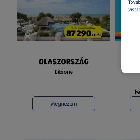
Továb
vissz
OLASZORSZÁG
N
Bibione
ké
Megnézem