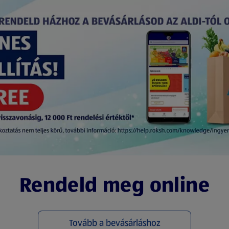
Rendeld meg online
Tovább a bevásárláshoz
(új oldalon nyílik meg)