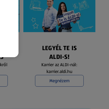
ÉS
LEGYÉL TE IS
ÁS
ALDI-S!
kről
Karrier az ALDI-nál:
karrier.aldi.hu
Megnézem