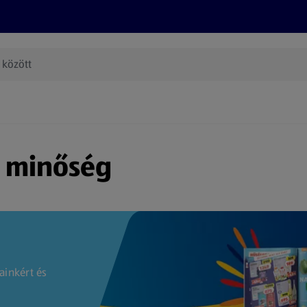
Termékeink
Online bevásárlás
Információk
Az én AL
(új oldalon nyílik meg)
s minőség
ainkért és