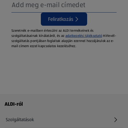
Feliratkozás
Szeretnék e-mailben értesülni az ALDI termékeinek és
szolgáltatásainak kínálatáról, és az
adatkezelési tájékoztató
Hírlevél-
szolgáltatás pontjában foglaltak alapján ezennel hozzájárulok az e-
mail címem ezzel kapcsolatos kezeléséhez.
Láblécmenü - további linkek
ALDI-ról
Szolgáltatások