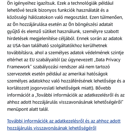
Ön igényeihez igazítsuk.
Ezek a technológiák például
lehetővé teszik bizonyos funkciók használatát és a
Fizetési lehetőségek
közösségi hálózatokon való megosztást. Ezen túlmenően,
az Ön hozzájárulása esetén az Ön böngészési adatait
ALDI utalványok
gyűjtő és elemző sütiket használunk, személyre szabott
hirdetések megjelenítése céljából. Ennek során az adatok
az USA-ban található szolgáltatókhoz kerülhetnek
Árcsökkentés
továbbításra, ahol a személyes adatok védelmének szintje
eltérhet az EU szabályaitól (az úgynevezett „Data Privacy
Adattörlő alkalmazás
Framework” szabályozási rendszer alá nem tartozó
szervezetek esetén például az amerikai hatóságok
Szervizpont
személyes adatokhoz való hozzáférésének lehetősége és a
(új oldalon nyílik meg)
korlátozott jogorvoslati lehetőségek miatt). Bővebb
információt a „További információk az adatkezelésről és az
Fedezz fel minket az interneten!
ahhoz adott hozzájárulás visszavonásának lehetőségéről”
menüpont alatt talál.
Töltsd le az ALDI Magyarország applikációt!
További információk az adatkezelésről és az ahhoz adott
hozzájárulás visszavonásának lehetőségéről