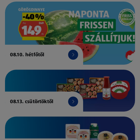
08.10. hétfőtől
08.13. csütörtöktől