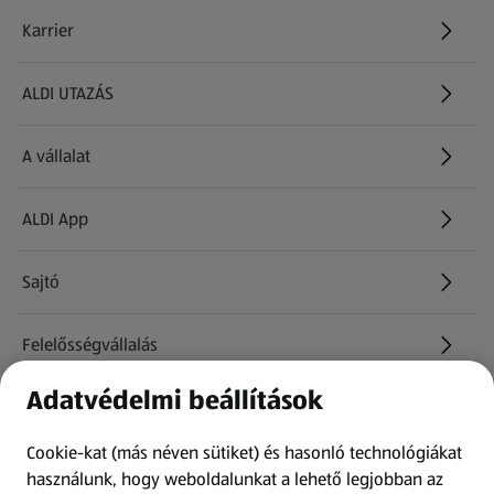
Karrier
(új oldalon nyílik meg)
ALDI UTAZÁS
(új oldalon nyílik meg)
A vállalat
ALDI App
Sajtó
Felelősségvállalás
Adatvédelmi beállítások
Információk
Cookie-kat (más néven sütiket) és hasonló technológiákat
Kérdőív
használunk, hogy weboldalunkat a lehető legjobban az