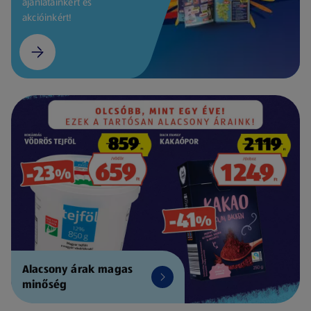
ajánlatainkért és
akcióinkért!
Alacsony árak magas
minőség