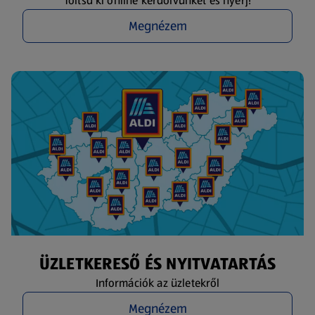
Töltsd ki online kérdőívünket és nyerj!
Megnézem
ÜZLETKERESŐ ÉS NYITVATARTÁS
Információk az üzletekről
Megnézem