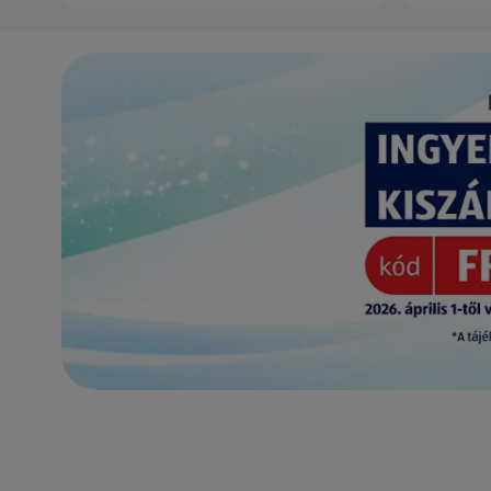
(új oldalon nyílik meg)