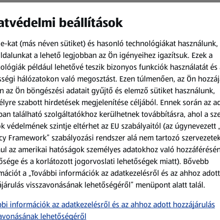
tvédelmi beállítások
e-kat (más néven sütiket) és hasonló technológiákat használunk,
dalunkat a lehető legjobban az Ön igényeihez igazítsuk.
Ezek a
ológiák például lehetővé teszik bizonyos funkciók használatát és 
ségi hálózatokon való megosztást. Ezen túlmenően, az Ön hozzáj
Amíg a készlet tart
Amíg a készlet tart
n az Ön böngészési adatait gyűjtő és elemző sütiket használunk,
XXL
XXL
lyre szabott hirdetések megjelenítése céljából. Ennek során az a
an található szolgáltatókhoz kerülhetnek továbbításra, ahol a s
ACTIMEL
PRIMANA
Actimel joghurtital, 8
XXL Csirkemell
k védelmének szintje eltérhet az EU szabályaitól (az úgynevezett 
palack
tenders, 1 kg
cy Framework” szabályozási rendszer alá nem tartozó szervezete
0,8 kg
1 kg
ul az amerikai hatóságok személyes adatokhoz való hozzáférésé
(1 186,25 Ft/1 kg)
(2 199,00 Ft/1 kg)
ősége és a korlátozott jogorvoslati lehetőségek miatt). Bővebb
949,00 Ft
2 199,00 Ft
mációt a „További információk az adatkezelésről és az ahhoz adott
járulás visszavonásának lehetőségéről” menüpont alatt talál.
bi információk az adatkezelésről és az ahhoz adott hozzájárulás
avonásának lehetőségéről