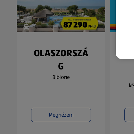
OLASZORSZÁ
N
G
Bibione
ké
Megnézem