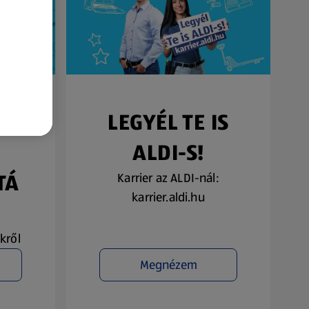
SŐ
LEGYÉL TE IS
ALDI-S!
TÁ
Karrier az ALDI-nál:
karrier.aldi.hu
kről
Megnézem