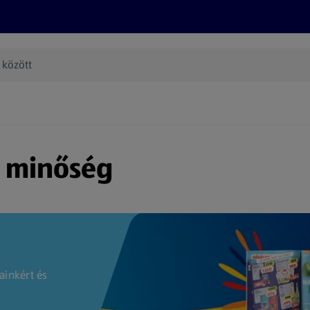
Termékeink
Online bevásárlás
Információk
Az én AL
(új oldalon nyílik meg)
s minőség
ainkért és