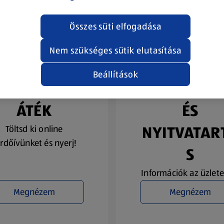
Összes süti elfogadása
Nem szükséges sütik elutasítása
Beállítások
YEREMÉNYJ
ÜZLETKERE
ÁTÉK
ÉS
NYITVATAR
Töltsd ki online
rdőívünket és nyerj!
S
Információk az üzlete
Megnézem
Megnézem