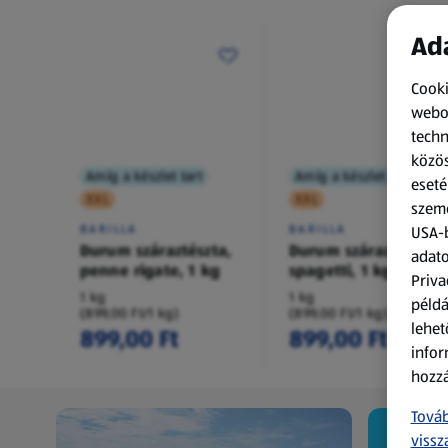
Ada
Cooki
webol
techn
közös
Amíg a készlet tart
Amíg a készlet tart
eseté
XXL
XXL
szemé
BARILLA
BARILLA
USA-b
Durum száraztészta,
Durum száraztészta,
adato
penne rigate, 1 kg
spagetti, 1 kg
Priva
1 kg
1 kg
példá
(899,00 Ft/1 kg)
(899,00 Ft/1 kg)
lehet
899,00 Ft
899,00 Ft
infor
hozzá
Továb
vissz