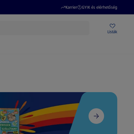
(új oldalon nyílik meg)
(új oldalon nyílik meg)
Karrier
GYIK és elérhetőség
Akciós újságok
ALDI Üzletek
Ajándékkártya
Szervizpont
Listák
DI-m