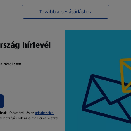
Tovább a bevásárláshoz
(új oldalon nyílik meg)
rszág hírlevél
kainkról sem.
inak kínálatáról, és az
adatkezelési
el hozzájárulok az e-mail címem ezzel