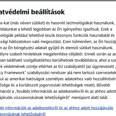
tvédelmi beállítások
e-kat (más néven sütiket) és hasonló technológiákat használunk,
dalunkat a lehető legjobban az Ön igényeihez igazítsuk.
Ezek a
ológiák például lehetővé teszik bizonyos funkciók használatát és 
ségi hálózatokon való megosztást. Ezen túlmenően, az Ön hozzáj
Amíg a készlet tart
Amíg a készlet tart
n az Ön böngészési adatait gyűjtő és elemző sütiket használunk,
XXL
XXL
lyre szabott hirdetések megjelenítése céljából. Ennek során az a
an található szolgáltatókhoz kerülhetnek továbbításra, ahol a s
ACTIMEL
PRIMANA
Actimel joghurtital, 8
XXL Csirkemell
k védelmének szintje eltérhet az EU szabályaitól (az úgynevezett 
palack
tenders, 1 kg
cy Framework” szabályozási rendszer alá nem tartozó szervezete
0,8 kg
1 kg
ul az amerikai hatóságok személyes adatokhoz való hozzáférésé
(1 186,25 Ft/1 kg)
(2 199,00 Ft/1 kg)
ősége és a korlátozott jogorvoslati lehetőségek miatt). Bővebb
949,00 Ft
2 199,00 Ft
mációt a „További információk az adatkezelésről és az ahhoz adott
járulás visszavonásának lehetőségéről” menüpont alatt talál.
bi információk az adatkezelésről és az ahhoz adott hozzájárulás
avonásának lehetőségéről