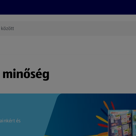
Termékeink
Online bevásárlás
Információk
Az én AL
(új oldalon nyílik meg)
s minőség
ainkért és