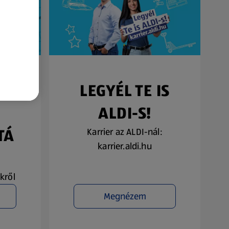
SŐ
LEGYÉL TE IS
ALDI-S!
TÁ
Karrier az ALDI-nál:
karrier.aldi.hu
kről
Megnézem