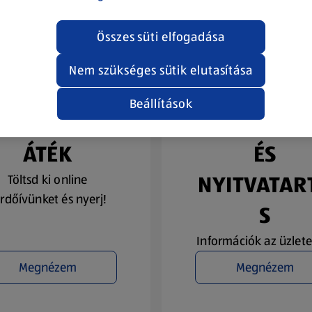
Összes süti elfogadása
Nem szükséges sütik elutasítása
Beállítások
YEREMÉNYJ
ÜZLETKERE
ÁTÉK
ÉS
NYITVATAR
Töltsd ki online
rdőívünket és nyerj!
S
Információk az üzlete
Megnézem
Megnézem