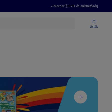
(új oldalon nyílik meg)
(új oldalon nyílik meg)
Karrier
GYIK és elérhetőség
Akciós újságok
ALDI Üzletek
Ajándékkártya
Szervizpont
Listák
DI-m