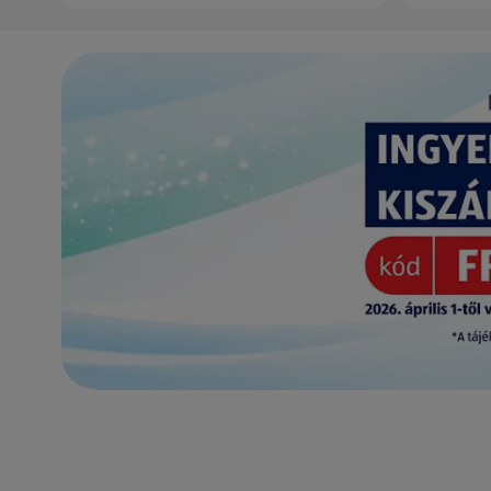
(új oldalon nyílik meg)