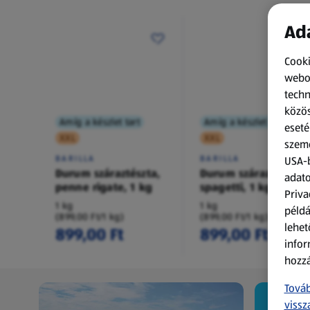
Ada
Cooki
webol
techn
közös
Amíg a készlet tart
Amíg a készlet tart
eseté
XXL
XXL
szemé
BARILLA
BARILLA
USA-b
Durum száraztészta,
Durum száraztészta,
adato
penne rigate, 1 kg
spagetti, 1 kg
Priva
1 kg
1 kg
példá
(899,00 Ft/1 kg)
(899,00 Ft/1 kg)
lehet
899,00 Ft
899,00 Ft
infor
hozzá
Továb
vissz