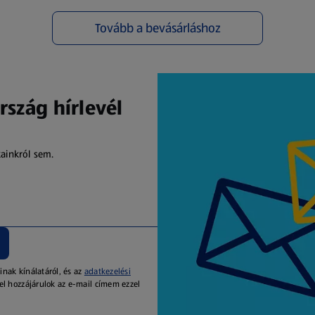
Tovább a bevásárláshoz
(új oldalon nyílik meg)
rszág hírlevél
kainkról sem.
inak kínálatáról, és az
adatkezelési
el hozzájárulok az e-mail címem ezzel