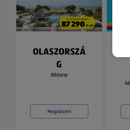
OLASZORSZÁ
N
G
Bibione
ké
Megnézem