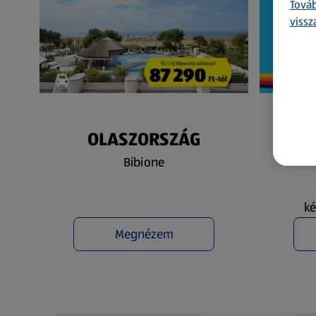
Továb
vissz
OLASZORSZÁG
N
Bibione
ké
Megnézem