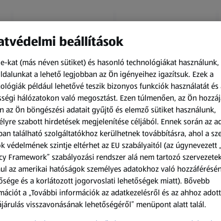
tvédelmi beállítások
e-kat (más néven sütiket) és hasonló technológiákat használunk,
dalunkat a lehető legjobban az Ön igényeihez igazítsuk.
Ezek a
ológiák például lehetővé teszik bizonyos funkciók használatát és 
Kapható 2026.08.10-től
Kapható 2026.08.10-től
ségi hálózatokon való megosztást. Ezen túlmenően, az Ön hozzáj
n az Ön böngészési adatait gyűjtő és elemző sütiket használunk,
UP2FASHION MEN
UP2FASHION WOMEN
lyre szabott hirdetések megjelenítése céljából. Ennek során az a
Férfi pizsama
Női kötött kardigán
an található szolgáltatókhoz kerülhetnek továbbításra, ahol a s
k védelmének szintje eltérhet az EU szabályaitól (az úgynevezett 
1 SOF
1 darabonként
(1 999,00 Ft/1 SOF)
(2 799,00 Ft/1
cy Framework” szabályozási rendszer alá nem tartozó szervezete
darabonként)
ul az amerikai hatóságok személyes adatokhoz való hozzáférésé
1 999,00 Ft
2 799,00 Ft
ősége és a korlátozott jogorvoslati lehetőségek miatt). Bővebb
mációt a „További információk az adatkezelésről és az ahhoz adott
járulás visszavonásának lehetőségéről” menüpont alatt talál.