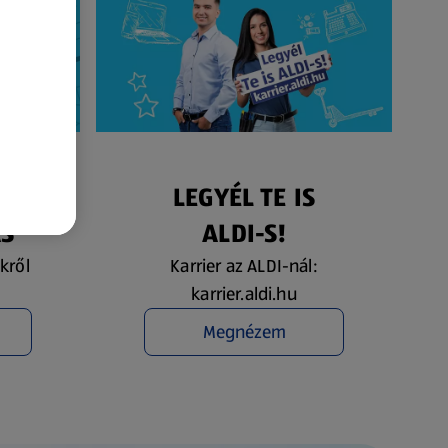
ÉS
LEGYÉL TE IS
ÁS
ALDI-S!
kről
Karrier az ALDI-nál:
karrier.aldi.hu
Megnézem