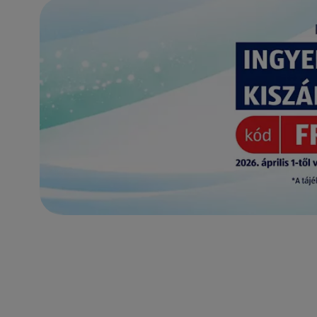
(új oldalon nyílik meg)