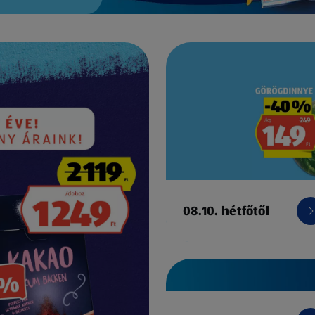
08.10. hétfőtől