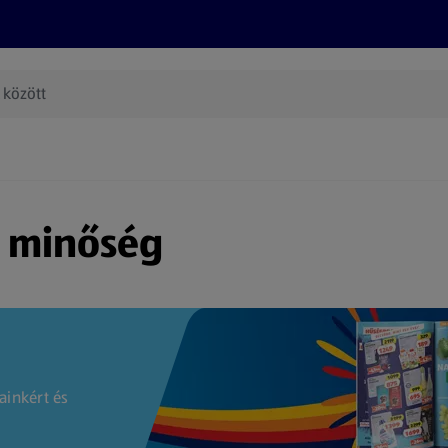
Termékeink
Online bevásárlás
Információk
Az én AL
(új oldalon nyílik meg)
s minőség
ainkért és