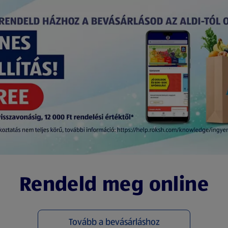
Rendeld meg online
Tovább a bevásárláshoz
(új oldalon nyílik meg)