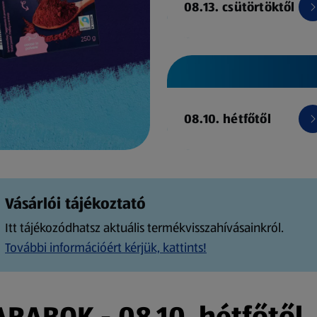
08.13. csütörtöktől
08.10. hétfőtől
Vásárlói tájékoztató
Itt tájékozódhatsz aktuális termékvisszahívásainkról.
További információért kérjük, kattints!
ABOK - 08.10. hétfőtől