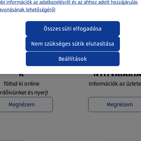
bi információk az adatkezelésről és az ahhoz adott hozzájárulás
avonásának lehetőségéről
Összes süti elfogadása
Nem szükséges sütik elutasítása
Beállítások
YEREMÉNYJÁTÉ
ÜZLETKERESŐ 
K
NYITVATART
Töltsd ki online
Információk az üzlete
rdőívünket és nyerj!
Megnézem
Megnézem