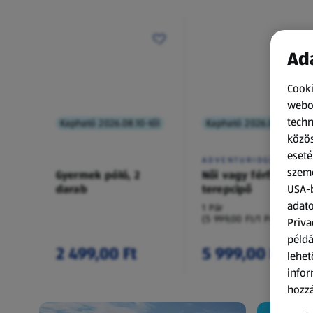
Ada
Cooki
webol
techn
Kapható 2026.08.10-től
Kapható 2026.08.10-től
közös
eseté
ADVENTURIDGE
szemé
Gyermek póló, 2
Női vagy férfi
darab
terepcipő
USA-b
adato
1 Pár
(5 999,00 Ft/1 Pár)
Priva
példá
2 499,00 Ft
5 999,00 Ft
lehet
infor
hozzá