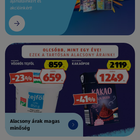
ajánlatainkért és
akcióinkért!
Alacsony árak magas
minőség