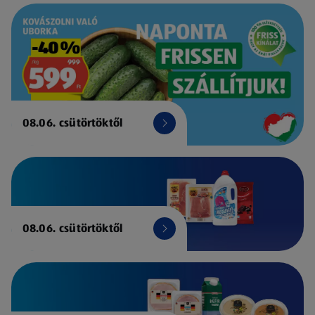
08.06. csütörtöktől
08.06. csütörtöktől