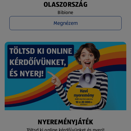
OLASZORSZÁG
Bibione
Megnézem
NYEREMÉNYJÁTÉK
Töltsd ki online kérdőívünket és nyerj!