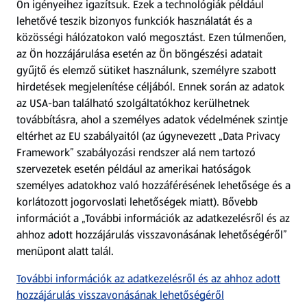
Ön igényeihez igazítsuk.
Ezek a technológiák például
lehetővé teszik bizonyos funkciók használatát és a
Fizetési lehetőségek
közösségi hálózatokon való megosztást. Ezen túlmenően,
az Ön hozzájárulása esetén az Ön böngészési adatait
ALDI utalványok
gyűjtő és elemző sütiket használunk, személyre szabott
hirdetések megjelenítése céljából. Ennek során az adatok
az USA-ban található szolgáltatókhoz kerülhetnek
Árcsökkentés
továbbításra, ahol a személyes adatok védelmének szintje
eltérhet az EU szabályaitól (az úgynevezett „Data Privacy
Adattörlő alkalmazás
Framework” szabályozási rendszer alá nem tartozó
szervezetek esetén például az amerikai hatóságok
Szervizpont
személyes adatokhoz való hozzáférésének lehetősége és a
(új oldalon nyílik meg)
korlátozott jogorvoslati lehetőségek miatt). Bővebb
információt a „További információk az adatkezelésről és az
Fedezz fel minket az interneten!
ahhoz adott hozzájárulás visszavonásának lehetőségéről”
menüpont alatt talál.
Töltsd le az ALDI Magyarország applikációt!
További információk az adatkezelésről és az ahhoz adott
hozzájárulás visszavonásának lehetőségéről