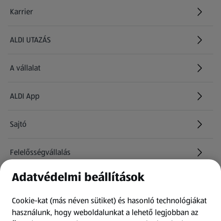
Karrier
(új oldalon nyílik meg)
ALDI UTAZÁS
(új oldalon nyílik meg)
A vállalat
ALDI App
Sajtó
Felelősségvállalás
Adatvédelmi beállítások
Információk
Cookie-kat (más néven sütiket) és hasonló technológiákat
Kérdőív
használunk, hogy weboldalunkat a lehető legjobban az