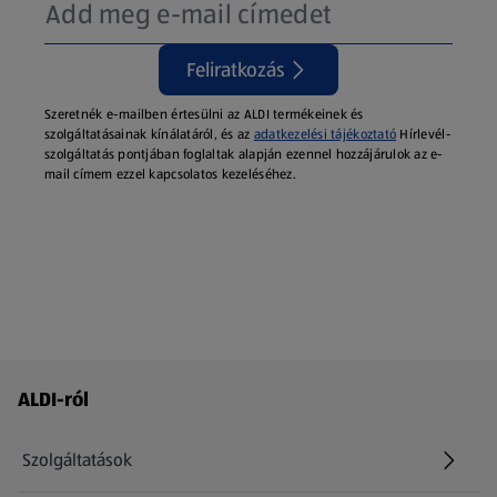
Feliratkozás
Szeretnék e-mailben értesülni az ALDI termékeinek és
szolgáltatásainak kínálatáról, és az
adatkezelési tájékoztató
Hírlevél-
szolgáltatás pontjában foglaltak alapján ezennel hozzájárulok az e-
mail címem ezzel kapcsolatos kezeléséhez.
Láblécmenü - további linkek
ALDI-ról
Szolgáltatások