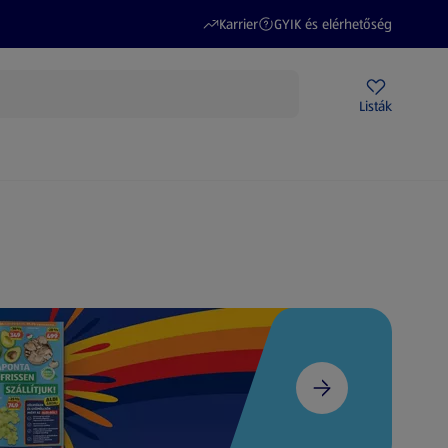
(új oldalon nyílik meg)
(új oldalon nyílik meg)
Karrier
GYIK és elérhetőség
Akciós újságok
ALDI Üzletek
Ajándékkártya
Szervizpont
Listák
DI-m