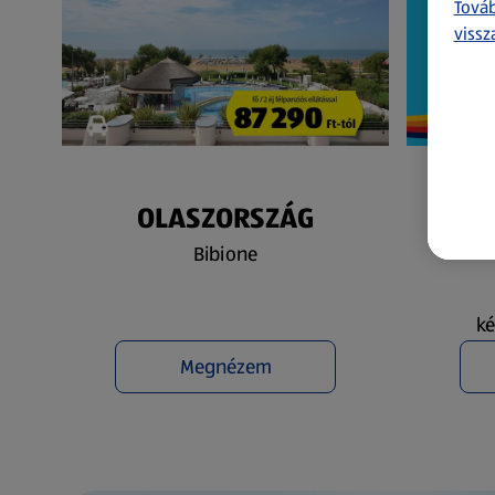
Továb
vissz
OLASZORSZÁG
N
Bibione
ké
Megnézem