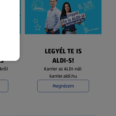
ÉS
LEGYÉL TE IS
ÁS
ALDI-S!
kről
Karrier az ALDI-nál:
karrier.aldi.hu
Megnézem