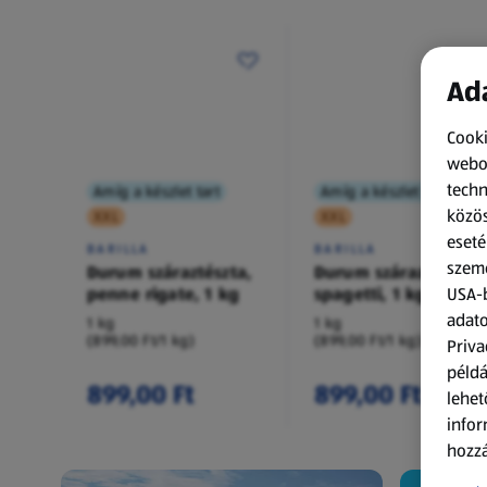
Ada
Cooki
webol
techn
Amíg a készlet tart
Amíg a készlet tart
közös
XXL
XXL
eseté
BARILLA
BARILLA
szemé
Durum száraztészta,
Durum száraztészta,
penne rigate, 1 kg
spagetti, 1 kg
USA-b
adato
1 kg
1 kg
(899,00 Ft/1 kg)
(899,00 Ft/1 kg)
Priva
példá
899,00 Ft
899,00 Ft
lehet
infor
hozzá