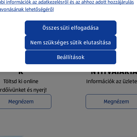
bi információk az adatkezelésről és az ahhoz adott hozzájárulás
avonásának lehetőségéről
Összes süti elfogadása
Nem szükséges sütik elutasítása
Beállítások
YEREMÉNYJÁTÉ
ÜZLETKERESŐ 
K
NYITVATART
Töltsd ki online
Információk az üzlete
rdőívünket és nyerj!
Megnézem
Megnézem