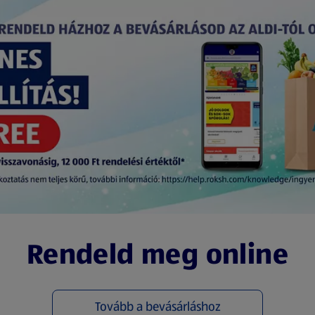
Rendeld meg online
Tovább a bevásárláshoz
(új oldalon nyílik meg)