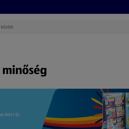
Termékeink
Online bevásárlás
Információk
Az én AL
(új oldalon nyílik meg)
s minőség
ainkért és