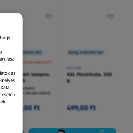
 hogy
a
Amíg a készlet tart
Amíg a készlet tart
XXL
árulása
A termék nem érkezett meg!
O.B.
CUCINA
datok az
Procomfort tampon,
XXL Pizzatészta, 550
zemélyes
54 darab
g
„Data
54 darabonként
(62,94 Ft/1 darabonként)
k esetén
nek
3 399,00 Ft
499,00 Ft