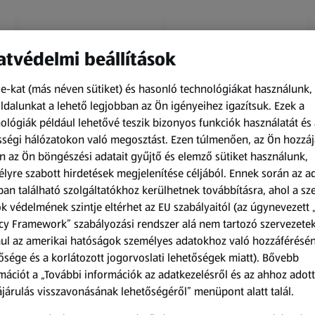
tvédelmi beállítások
e-kat (más néven sütiket) és hasonló technológiákat használunk,
dalunkat a lehető legjobban az Ön igényeihez igazítsuk.
Ezek a
ológiák például lehetővé teszik bizonyos funkciók használatát és 
Amíg a készlet tart
Amíg a készlet tart
ségi hálózatokon való megosztást. Ezen túlmenően, az Ön hozzáj
XXL
XXL
n az Ön böngészési adatait gyűjtő és elemző sütiket használunk,
ACTIMEL
O.B.
lyre szabott hirdetések megjelenítése céljából. Ennek során az a
Actimel joghurtital, 8
Procomfort tampon,
an található szolgáltatókhoz kerülhetnek továbbításra, ahol a s
palack
64 darab
k védelmének szintje eltérhet az EU szabályaitól (az úgynevezett 
0,8 kg
64 darabonként
(1 186,25 Ft/1 kg)
(59,36 Ft/1 darabonként)
cy Framework” szabályozási rendszer alá nem tartozó szervezete
ul az amerikai hatóságok személyes adatokhoz való hozzáférésé
949,00 Ft
3 799,00 Ft
ősége és a korlátozott jogorvoslati lehetőségek miatt). Bővebb
mációt a „További információk az adatkezelésről és az ahhoz adott
járulás visszavonásának lehetőségéről” menüpont alatt talál.