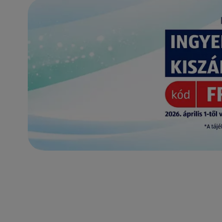
(új oldalon nyílik meg)