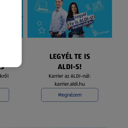
ÉS
LEGYÉL TE IS
ÁS
ALDI-S!
kről
Karrier az ALDI-nál:
karrier.aldi.hu
Megnézem