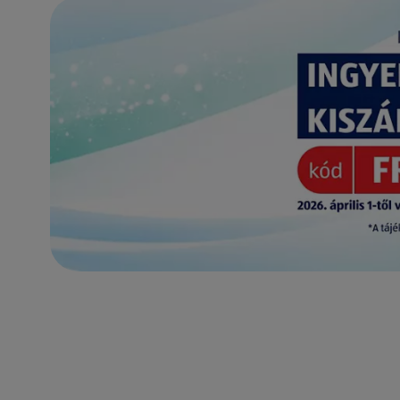
(új oldalon nyílik meg)