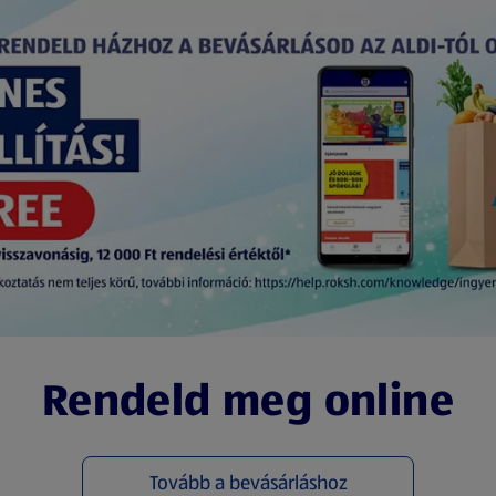
Rendeld meg online
Tovább a bevásárláshoz
(új oldalon nyílik meg)