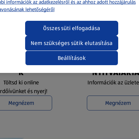
bi információk az adatkezelésről és az ahhoz adott hozzájárulás
avonásának lehetőségéről
Összes süti elfogadása
Nem szükséges sütik elutasítása
Beállítások
YEREMÉNYJÁTÉ
ÜZLETKERESŐ 
K
NYITVATART
Töltsd ki online
Információk az üzlete
rdőívünket és nyerj!
Megnézem
Megnézem