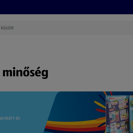
Termékeink
Online bevásárlás
Információk
Az én AL
(új oldalon nyílik meg)
s minőség
ainkért és