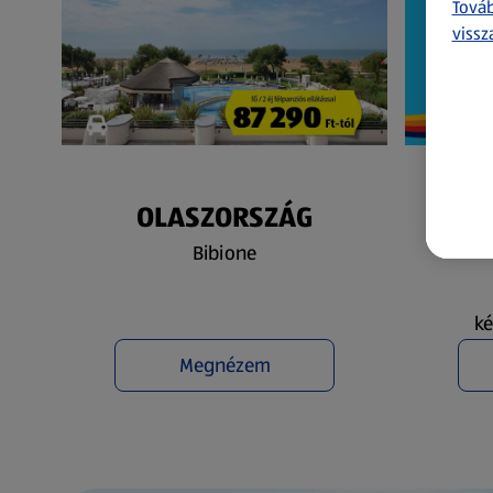
Továb
vissz
OLASZORSZÁG
N
Bibione
ké
Megnézem