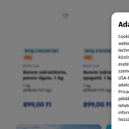
Ada
Cooki
webol
techn
Amíg a készlet tart
Amíg a készlet tart
közös
XXL
XXL
eseté
BARILLA
BARILLA
szemé
Durum száraztészta,
Durum száraztészta,
penne rigate, 1 kg
spagetti, 1 kg
USA-b
adato
1 kg
1 kg
(899,00 Ft/1 kg)
(899,00 Ft/1 kg)
Priva
példá
899,00 Ft
899,00 Ft
lehet
infor
hozzá