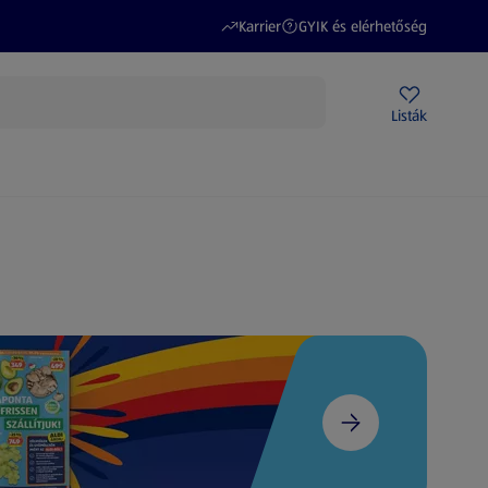
(új oldalon nyílik meg)
(új oldalon nyílik meg)
Karrier
GYIK és elérhetőség
Akciós újságok
ALDI Üzletek
Ajándékkártya
Szervizpont
Listák
DI-m