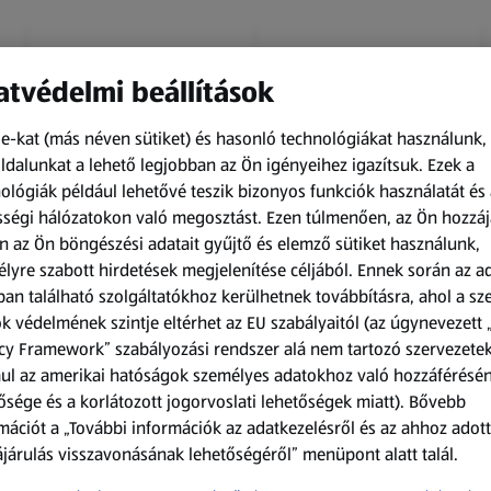
tvédelmi beállítások
e-kat (más néven sütiket) és hasonló technológiákat használunk,
dalunkat a lehető legjobban az Ön igényeihez igazítsuk.
Ezek a
ológiák például lehetővé teszik bizonyos funkciók használatát és 
Amíg a készlet tart
Amíg a készlet tart
ségi hálózatokon való megosztást. Ezen túlmenően, az Ön hozzáj
XXL
XXL
n az Ön böngészési adatait gyűjtő és elemző sütiket használunk,
ACTIMEL
O.B.
lyre szabott hirdetések megjelenítése céljából. Ennek során az a
Actimel joghurtital, 8
Procomfort tampon,
an található szolgáltatókhoz kerülhetnek továbbításra, ahol a s
palack
64 darab
k védelmének szintje eltérhet az EU szabályaitól (az úgynevezett 
0,8 kg
64 darabonként
(1 186,25 Ft/1 kg)
(59,36 Ft/1 darabonként)
cy Framework” szabályozási rendszer alá nem tartozó szervezete
ul az amerikai hatóságok személyes adatokhoz való hozzáférésé
949,00 Ft
3 799,00 Ft
ősége és a korlátozott jogorvoslati lehetőségek miatt). Bővebb
mációt a „További információk az adatkezelésről és az ahhoz adott
járulás visszavonásának lehetőségéről” menüpont alatt talál.