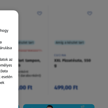
 hogy
a
Amíg a készlet tart
Amíg a készlet tart
XXL
árulása
A termék nem érkezett meg!
O.B.
CUCINA
datok az
Procomfort tampon,
XXL Pizzatészta, 550
zemélyes
54 darab
g
„Data
54 darabonként
(62,94 Ft/1 darabonként)
k esetén
nek
3 399,00 Ft
499,00 Ft