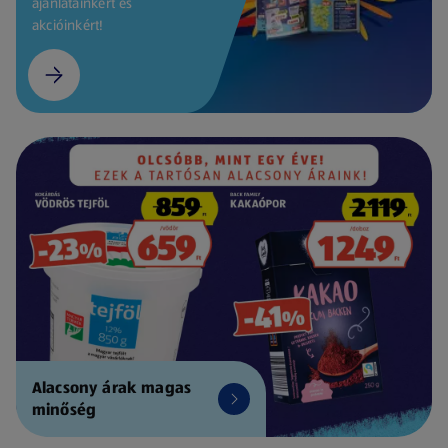
ajánlatainkért és
akcióinkért!
Alacsony árak magas
minőség