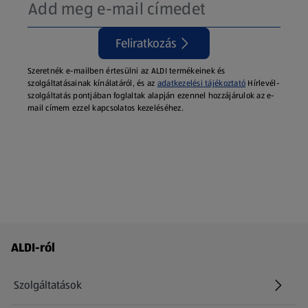
Feliratkozás
Szeretnék e-mailben értesülni az ALDI termékeinek és
szolgáltatásainak kínálatáról, és az
adatkezelési tájékoztató
Hírlevél-
szolgáltatás pontjában foglaltak alapján ezennel hozzájárulok az e-
mail címem ezzel kapcsolatos kezeléséhez.
Láblécmenü - további linkek
ALDI-ról
Szolgáltatások