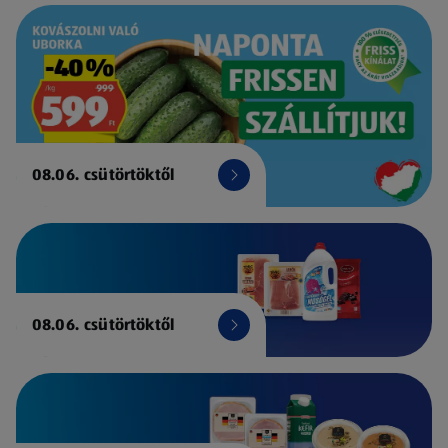
08.06. csütörtöktől
08.06. csütörtöktől