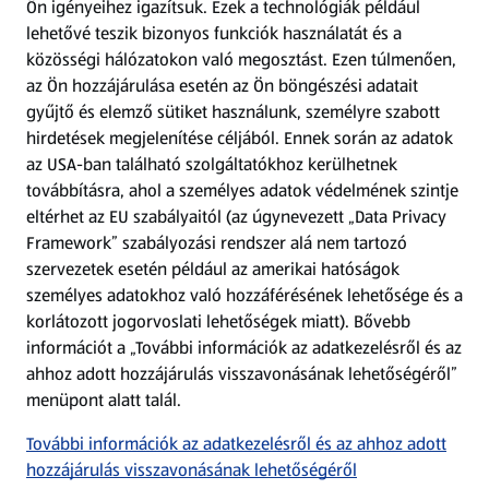
Ön igényeihez igazítsuk.
Ezek a technológiák például
lehetővé teszik bizonyos funkciók használatát és a
Fizetési lehetőségek
közösségi hálózatokon való megosztást. Ezen túlmenően,
az Ön hozzájárulása esetén az Ön böngészési adatait
ALDI utalványok
gyűjtő és elemző sütiket használunk, személyre szabott
hirdetések megjelenítése céljából. Ennek során az adatok
az USA-ban található szolgáltatókhoz kerülhetnek
Árcsökkentés
továbbításra, ahol a személyes adatok védelmének szintje
eltérhet az EU szabályaitól (az úgynevezett „Data Privacy
Adattörlő alkalmazás
Framework” szabályozási rendszer alá nem tartozó
szervezetek esetén például az amerikai hatóságok
Szervizpont
személyes adatokhoz való hozzáférésének lehetősége és a
(új oldalon nyílik meg)
korlátozott jogorvoslati lehetőségek miatt). Bővebb
információt a „További információk az adatkezelésről és az
Fedezz fel minket az interneten!
ahhoz adott hozzájárulás visszavonásának lehetőségéről”
menüpont alatt talál.
Töltsd le az ALDI Magyarország applikációt!
További információk az adatkezelésről és az ahhoz adott
hozzájárulás visszavonásának lehetőségéről