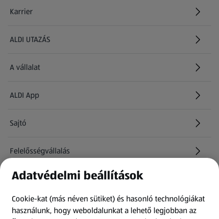
Karrier
(új oldalon nyílik meg)
ALDI UTAZÁS
(új oldalon nyílik meg)
A vállalat
ALDI App
Sajtó
Felelősségvállalás
Adatvédelmi beállítások
Információk
Cookie-kat (más néven sütiket) és hasonló technológiákat
Kérdőív
használunk, hogy weboldalunkat a lehető legjobban az