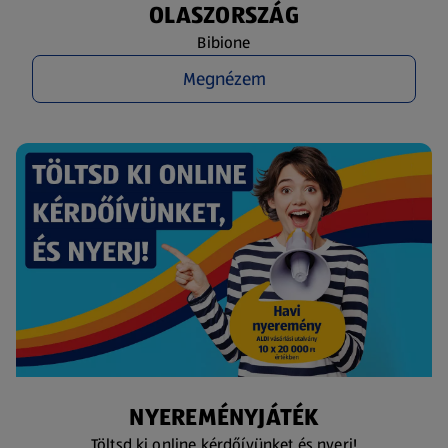
OLASZORSZÁG
Bibione
Megnézem
NYEREMÉNYJÁTÉK
Töltsd ki online kérdőívünket és nyerj!