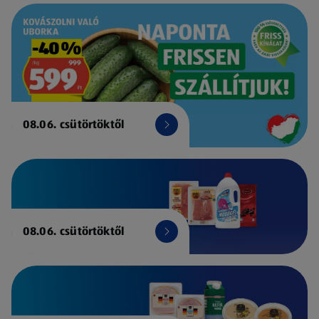
08.06. csütörtöktől
08.06. csütörtöktől