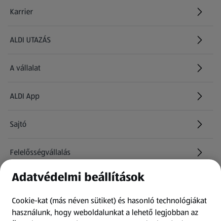
Karrier
(új oldalon nyílik meg)
ALDI UTAZÁS
(új oldalon nyílik meg)
A vállalat
ALDI App
Sajtó
Felelősségvállalás
Adatvédelmi beállítások
Információk
Cookie-kat (más néven sütiket) és hasonló technológiákat
Kérdőív
használunk, hogy weboldalunkat a lehető legjobban az