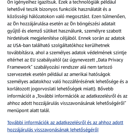
Ön igényeihez igazítsuk.
Ezek a technológiák például
lehetővé teszik bizonyos funkciók használatát és a
Fizetési lehetőségek
közösségi hálózatokon való megosztást. Ezen túlmenően,
az Ön hozzájárulása esetén az Ön böngészési adatait
ALDI utalványok
gyűjtő és elemző sütiket használunk, személyre szabott
hirdetések megjelenítése céljából. Ennek során az adatok
az USA-ban található szolgáltatókhoz kerülhetnek
Árcsökkentés
továbbításra, ahol a személyes adatok védelmének szintje
eltérhet az EU szabályaitól (az úgynevezett „Data Privacy
Adattörlő alkalmazás
Framework” szabályozási rendszer alá nem tartozó
szervezetek esetén például az amerikai hatóságok
Szervizpont
személyes adatokhoz való hozzáférésének lehetősége és a
(új oldalon nyílik meg)
korlátozott jogorvoslati lehetőségek miatt). Bővebb
információt a „További információk az adatkezelésről és az
Fedezz fel minket az interneten!
ahhoz adott hozzájárulás visszavonásának lehetőségéről”
menüpont alatt talál.
Töltsd le az ALDI Magyarország applikációt!
További információk az adatkezelésről és az ahhoz adott
hozzájárulás visszavonásának lehetőségéről