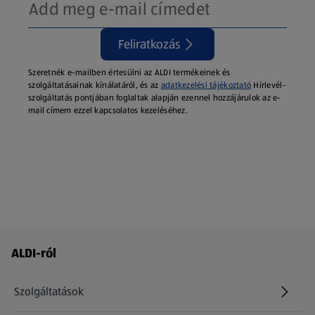
Feliratkozás
Szeretnék e-mailben értesülni az ALDI termékeinek és
szolgáltatásainak kínálatáról, és az
adatkezelési tájékoztató
Hírlevél-
szolgáltatás pontjában foglaltak alapján ezennel hozzájárulok az e-
mail címem ezzel kapcsolatos kezeléséhez.
Láblécmenü - további linkek
ALDI-ról
Szolgáltatások