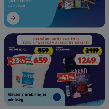
ajánlatainkért és
akcióinkért!
Alacsony árak magas
minőség