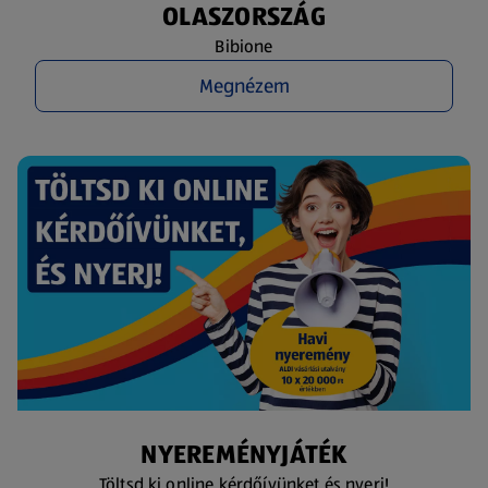
OLASZORSZÁG
Bibione
Megnézem
NYEREMÉNYJÁTÉK
Töltsd ki online kérdőívünket és nyerj!