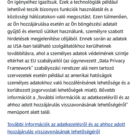
Ön igényeihez igazítsuk.
Ezek a technológiák például
lehetővé teszik bizonyos funkciók használatát és a
Fizetési lehetőségek
közösségi hálózatokon való megosztást. Ezen túlmenően,
az Ön hozzájárulása esetén az Ön böngészési adatait
ALDI utalványok
gyűjtő és elemző sütiket használunk, személyre szabott
hirdetések megjelenítése céljából. Ennek során az adatok
az USA-ban található szolgáltatókhoz kerülhetnek
Árcsökkentés
továbbításra, ahol a személyes adatok védelmének szintje
eltérhet az EU szabályaitól (az úgynevezett „Data Privacy
Adattörlő alkalmazás
Framework” szabályozási rendszer alá nem tartozó
szervezetek esetén például az amerikai hatóságok
Szervizpont
személyes adatokhoz való hozzáférésének lehetősége és a
(új oldalon nyílik meg)
korlátozott jogorvoslati lehetőségek miatt). Bővebb
információt a „További információk az adatkezelésről és az
Fedezz fel minket az interneten!
ahhoz adott hozzájárulás visszavonásának lehetőségéről”
menüpont alatt talál.
Töltsd le az ALDI Magyarország applikációt!
További információk az adatkezelésről és az ahhoz adott
hozzájárulás visszavonásának lehetőségéről