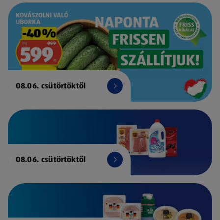
08.06. csütörtöktől
08.06. csütörtöktől