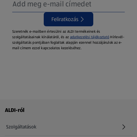
Feliratkozás
Szeretnék e-mailben értesülni az ALDI termékeinek és
szolgáltatásainak kínálatáról, és az
adatkezelési tájékoztató
Hírlevél-
szolgáltatás pontjában foglaltak alapján ezennel hozzájárulok az e-
mail címem ezzel kapcsolatos kezeléséhez.
Láblécmenü - további linkek
ALDI-ról
Szolgáltatások