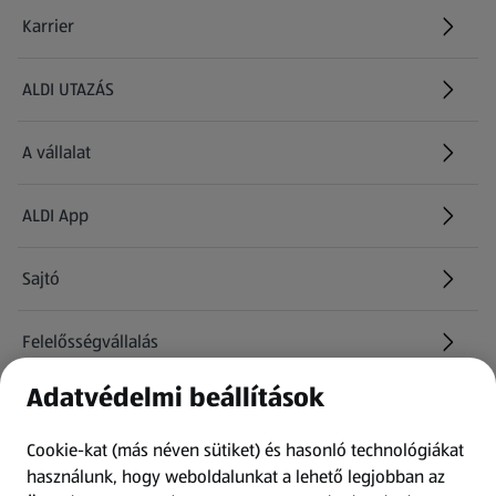
Karrier
(új oldalon nyílik meg)
ALDI UTAZÁS
(új oldalon nyílik meg)
A vállalat
ALDI App
Sajtó
Felelősségvállalás
Adatvédelmi beállítások
Információk
Cookie-kat (más néven sütiket) és hasonló technológiákat
Kérdőív
használunk, hogy weboldalunkat a lehető legjobban az