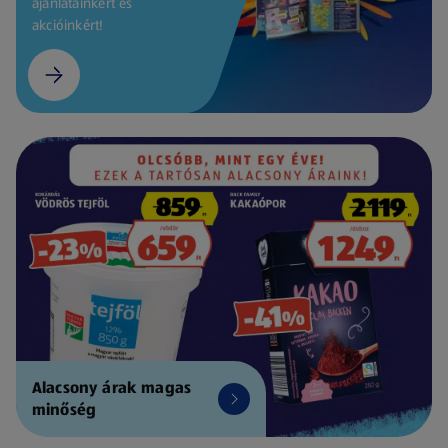
ajánlatainkért és
akcióinkért!
Alacsony árak magas
minőség