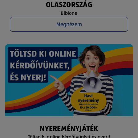
OLASZORSZÁG
Bibione
Megnézem
NYEREMÉNYJÁTÉK
Töltsd ki online kérdőívünket és nyerj!