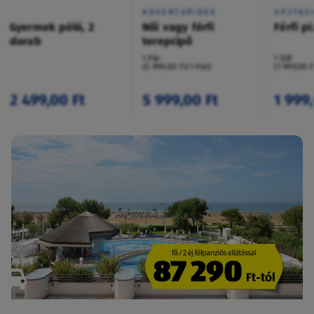
ADVENTURIDGE
UP2FAS
Gyermek póló, 2
Női vagy férfi
Férfi p
darab
terepcipő
1 Pár
1 SOF
(5 999,00 Ft/1 Pár)
(1 999,00 
2 499,00 Ft
5 999,00 Ft
1 999