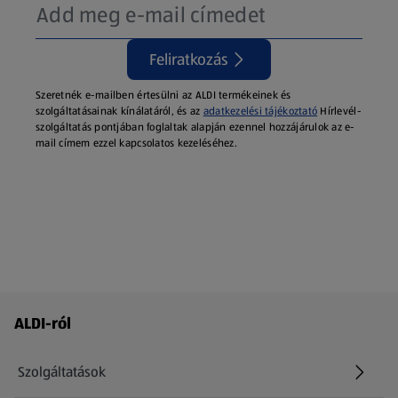
Feliratkozás
Szeretnék e-mailben értesülni az ALDI termékeinek és
szolgáltatásainak kínálatáról, és az
adatkezelési tájékoztató
Hírlevél-
szolgáltatás pontjában foglaltak alapján ezennel hozzájárulok az e-
mail címem ezzel kapcsolatos kezeléséhez.
Láblécmenü - további linkek
ALDI-ról
Szolgáltatások