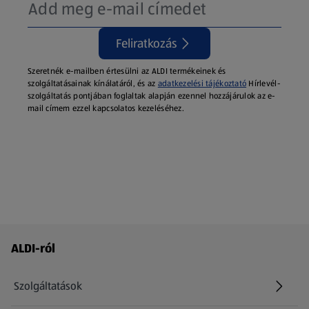
Feliratkozás
Szeretnék e-mailben értesülni az ALDI termékeinek és
szolgáltatásainak kínálatáról, és az
adatkezelési tájékoztató
Hírlevél-
szolgáltatás pontjában foglaltak alapján ezennel hozzájárulok az e-
mail címem ezzel kapcsolatos kezeléséhez.
Láblécmenü - további linkek
ALDI-ról
Szolgáltatások