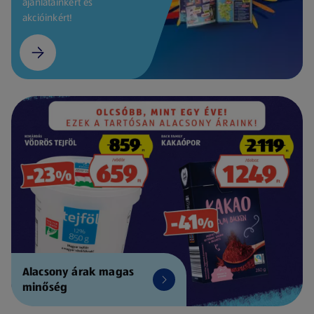
ajánlatainkért és
akcióinkért!
Alacsony árak magas
minőség