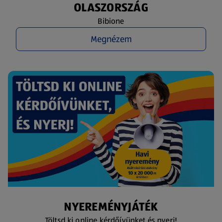
OLASZORSZÁG
Bibione
Megnézem
NYEREMÉNYJÁTÉK
Töltsd ki online kérdőívünket és nyerj!