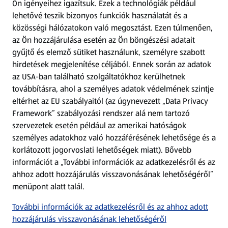
Ön igényeihez igazítsuk.
Ezek a technológiák például
lehetővé teszik bizonyos funkciók használatát és a
Fizetési lehetőségek
közösségi hálózatokon való megosztást. Ezen túlmenően,
az Ön hozzájárulása esetén az Ön böngészési adatait
ALDI utalványok
gyűjtő és elemző sütiket használunk, személyre szabott
hirdetések megjelenítése céljából. Ennek során az adatok
az USA-ban található szolgáltatókhoz kerülhetnek
Árcsökkentés
továbbításra, ahol a személyes adatok védelmének szintje
eltérhet az EU szabályaitól (az úgynevezett „Data Privacy
Adattörlő alkalmazás
Framework” szabályozási rendszer alá nem tartozó
szervezetek esetén például az amerikai hatóságok
Szervizpont
személyes adatokhoz való hozzáférésének lehetősége és a
(új oldalon nyílik meg)
korlátozott jogorvoslati lehetőségek miatt). Bővebb
információt a „További információk az adatkezelésről és az
Fedezz fel minket az interneten!
ahhoz adott hozzájárulás visszavonásának lehetőségéről”
menüpont alatt talál.
Töltsd le az ALDI Magyarország applikációt!
További információk az adatkezelésről és az ahhoz adott
hozzájárulás visszavonásának lehetőségéről