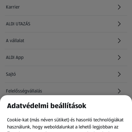
Karrier
(új oldalon nyílik meg)
ALDI UTAZÁS
(új oldalon nyílik meg)
A vállalat
ALDI App
Sajtó
Felelősségvállalás
Adatvédelmi beállítások
Információk
Cookie-kat (más néven sütiket) és hasonló technológiákat
Kérdőív
használunk, hogy weboldalunkat a lehető legjobban az