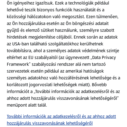
Ön igényeihez igazítsuk.
Ezek a technológiák például
lehetővé teszik bizonyos funkciók használatát és a
Fizetési lehetőségek
közösségi hálózatokon való megosztást. Ezen túlmenően,
az Ön hozzájárulása esetén az Ön böngészési adatait
ALDI utalványok
gyűjtő és elemző sütiket használunk, személyre szabott
hirdetések megjelenítése céljából. Ennek során az adatok
az USA-ban található szolgáltatókhoz kerülhetnek
Árcsökkentés
továbbításra, ahol a személyes adatok védelmének szintje
eltérhet az EU szabályaitól (az úgynevezett „Data Privacy
Adattörlő alkalmazás
Framework” szabályozási rendszer alá nem tartozó
szervezetek esetén például az amerikai hatóságok
Szervizpont
személyes adatokhoz való hozzáférésének lehetősége és a
(új oldalon nyílik meg)
korlátozott jogorvoslati lehetőségek miatt). Bővebb
információt a „További információk az adatkezelésről és az
Fedezz fel minket az interneten!
ahhoz adott hozzájárulás visszavonásának lehetőségéről”
menüpont alatt talál.
Töltsd le az ALDI Magyarország applikációt!
További információk az adatkezelésről és az ahhoz adott
hozzájárulás visszavonásának lehetőségéről