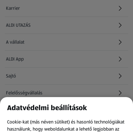
Karrier
(új oldalon nyílik meg)
ALDI UTAZÁS
(új oldalon nyílik meg)
A vállalat
ALDI App
Sajtó
Felelősségvállalás
Adatvédelmi beállítások
Információk
Cookie-kat (más néven sütiket) és hasonló technológiákat
Kérdőív
használunk, hogy weboldalunkat a lehető legjobban az