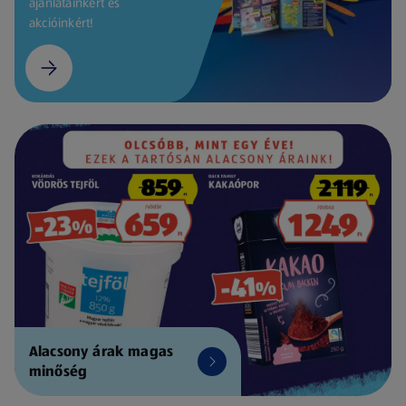
ajánlatainkért és
akcióinkért!
Alacsony árak magas
minőség