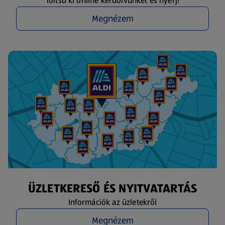
Töltsd ki online kérdőívünket és nyerj!
Megnézem
ÜZLETKERESŐ ÉS NYITVATARTÁS
Információk az üzletekről
Megnézem