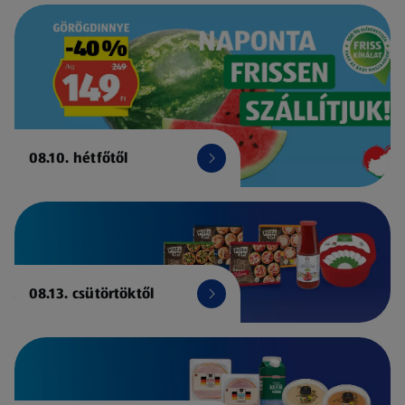
08.10. hétfőtől
08.13. csütörtöktől