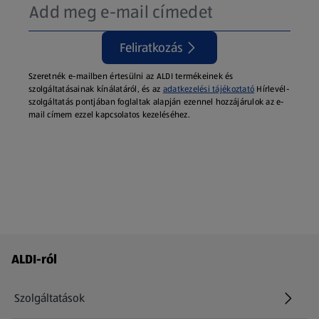
Feliratkozás
Szeretnék e-mailben értesülni az ALDI termékeinek és
szolgáltatásainak kínálatáról, és az
adatkezelési tájékoztató
Hírlevél-
szolgáltatás pontjában foglaltak alapján ezennel hozzájárulok az e-
mail címem ezzel kapcsolatos kezeléséhez.
Láblécmenü - további linkek
ALDI-ról
Szolgáltatások