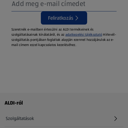
Feliratkozás
Szeretnék e-mailben értesülni az ALDI termékeinek és
szolgáltatásainak kínálatáról, és az
adatkezelési tájékoztató
Hírlevél-
szolgáltatás pontjában foglaltak alapján ezennel hozzájárulok az e-
mail címem ezzel kapcsolatos kezeléséhez.
Láblécmenü - további linkek
ALDI-ról
Szolgáltatások