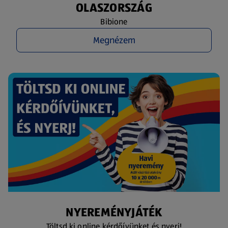
OLASZORSZÁG
Bibione
Megnézem
NYEREMÉNYJÁTÉK
Töltsd ki online kérdőívünket és nyerj!