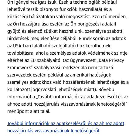
Ön igényeihez igazítsuk.
Ezek a technológiák például
lehetővé teszik bizonyos funkciók használatát és a
Fizetési lehetőségek
közösségi hálózatokon való megosztást. Ezen túlmenően,
az Ön hozzájárulása esetén az Ön böngészési adatait
ALDI utalványok
gyűjtő és elemző sütiket használunk, személyre szabott
hirdetések megjelenítése céljából. Ennek során az adatok
az USA-ban található szolgáltatókhoz kerülhetnek
Árcsökkentés
továbbításra, ahol a személyes adatok védelmének szintje
eltérhet az EU szabályaitól (az úgynevezett „Data Privacy
Adattörlő alkalmazás
Framework” szabályozási rendszer alá nem tartozó
szervezetek esetén például az amerikai hatóságok
Szervizpont
személyes adatokhoz való hozzáférésének lehetősége és a
(új oldalon nyílik meg)
korlátozott jogorvoslati lehetőségek miatt). Bővebb
információt a „További információk az adatkezelésről és az
Fedezz fel minket az interneten!
ahhoz adott hozzájárulás visszavonásának lehetőségéről”
menüpont alatt talál.
Töltsd le az ALDI Magyarország applikációt!
További információk az adatkezelésről és az ahhoz adott
hozzájárulás visszavonásának lehetőségéről