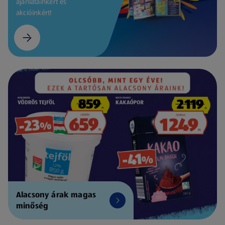
ajánlatainkért és
akcióinkért!
Alacsony árak magas
minőség