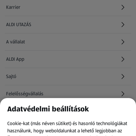
Karrier
(új oldalon nyílik meg)
ALDI UTAZÁS
(új oldalon nyílik meg)
A vállalat
ALDI App
Sajtó
Felelősségvállalás
Adatvédelmi beállítások
Információk
Cookie-kat (más néven sütiket) és hasonló technológiákat
Kérdőív
használunk, hogy weboldalunkat a lehető legjobban az