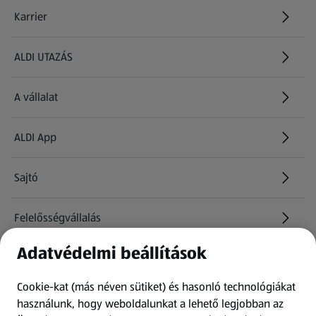
Karrier
(új oldalon nyílik meg)
ALDI UTAZÁS
(új oldalon nyílik meg)
A vállalat
ALDI App
Sajtó
Felelősségvállalás
Adatvédelmi beállítások
Információk
Cookie-kat (más néven sütiket) és hasonló technológiákat
Kérdőív
használunk, hogy weboldalunkat a lehető legjobban az