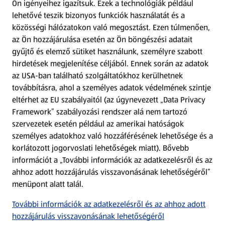
Ön igényeihez igazítsuk.
Ezek a technológiák például
lehetővé teszik bizonyos funkciók használatát és a
Fizetési lehetőségek
közösségi hálózatokon való megosztást. Ezen túlmenően,
az Ön hozzájárulása esetén az Ön böngészési adatait
ALDI utalványok
gyűjtő és elemző sütiket használunk, személyre szabott
hirdetések megjelenítése céljából. Ennek során az adatok
az USA-ban található szolgáltatókhoz kerülhetnek
Árcsökkentés
továbbításra, ahol a személyes adatok védelmének szintje
eltérhet az EU szabályaitól (az úgynevezett „Data Privacy
Adattörlő alkalmazás
Framework” szabályozási rendszer alá nem tartozó
szervezetek esetén például az amerikai hatóságok
Szervizpont
személyes adatokhoz való hozzáférésének lehetősége és a
(új oldalon nyílik meg)
korlátozott jogorvoslati lehetőségek miatt). Bővebb
információt a „További információk az adatkezelésről és az
Fedezz fel minket az interneten!
ahhoz adott hozzájárulás visszavonásának lehetőségéről”
menüpont alatt talál.
Töltsd le az ALDI Magyarország applikációt!
További információk az adatkezelésről és az ahhoz adott
hozzájárulás visszavonásának lehetőségéről