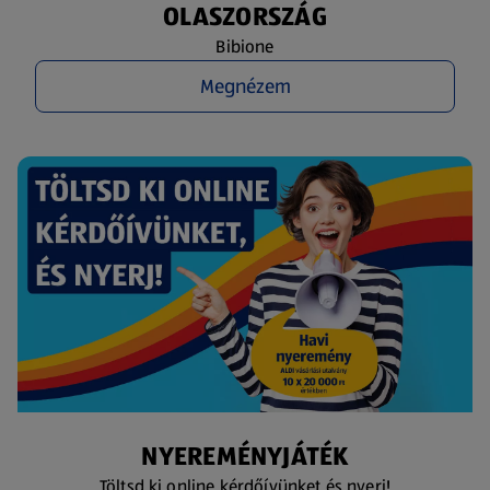
OLASZORSZÁG
Bibione
Megnézem
NYEREMÉNYJÁTÉK
Töltsd ki online kérdőívünket és nyerj!