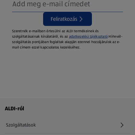
Feliratkozás
Szeretnék e-mailben értesülni az ALDI termékeinek és
szolgáltatásainak kínálatáról, és az
adatkezelési tájékoztató
Hírlevél-
szolgáltatás pontjában foglaltak alapján ezennel hozzájárulok az e-
mail címem ezzel kapcsolatos kezeléséhez.
Láblécmenü - további linkek
ALDI-ról
Szolgáltatások