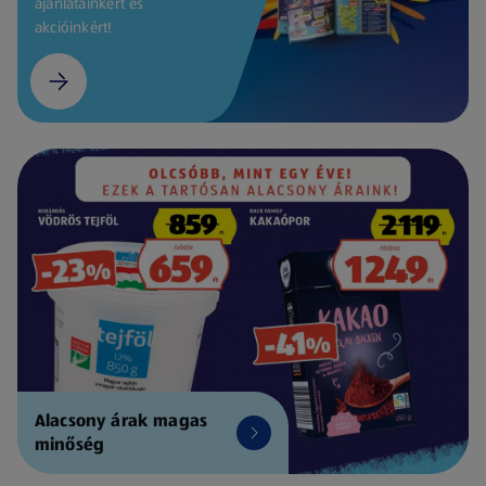
ajánlatainkért és
akcióinkért!
Alacsony árak magas
minőség