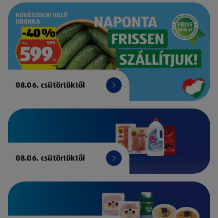
08.06. csütörtöktől
08.06. csütörtöktől