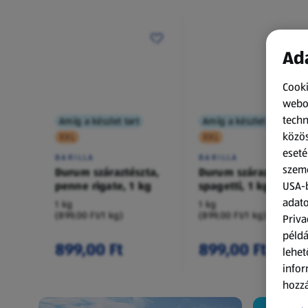
Ada
Cooki
webol
techn
Amíg a készlet tart
Amíg a készlet tart
közös
XXL
XXL
eseté
BARILLA
BARILLA
szemé
Durum száraztészta,
Durum száraztészta,
penne rigate, 1 kg
spagetti, 1 kg
USA-b
adato
1 kg
1 kg
(899,00 Ft/1 kg)
(899,00 Ft/1 kg)
Priva
példá
899,00 Ft
899,00 Ft
lehet
infor
hozzá