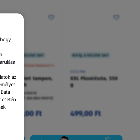
 hogy
a
Amíg a készlet tart
Amíg a készlet tart
XXL
árulása
A termék nem érkezett meg!
O.B.
CUCINA
datok az
Procomfort tampon,
XXL Pizzatészta, 550
zemélyes
54 darab
g
„Data
54 darabonként
(62,94 Ft/1 darabonként)
k esetén
nek
3 399,00 Ft
499,00 Ft