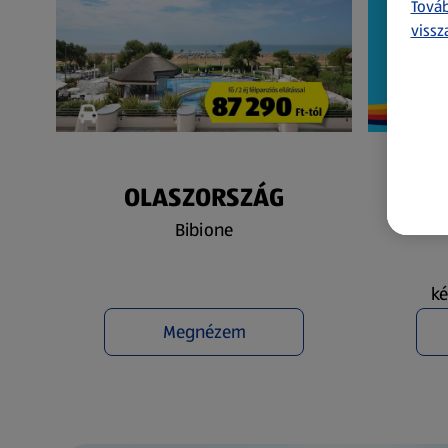
Továb
vissz
OLASZORSZÁG
N
Bibione
ké
Megnézem