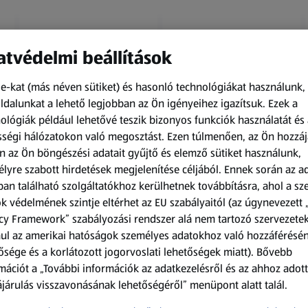
tvédelmi beállítások
e-kat (más néven sütiket) és hasonló technológiákat használunk,
dalunkat a lehető legjobban az Ön igényeihez igazítsuk.
Ezek a
ológiák például lehetővé teszik bizonyos funkciók használatát és 
Amíg a készlet tart
Amíg a készlet tart
ségi hálózatokon való megosztást. Ezen túlmenően, az Ön hozzáj
XXL
XXL
n az Ön böngészési adatait gyűjtő és elemző sütiket használunk,
ACTIMEL
O.B.
lyre szabott hirdetések megjelenítése céljából. Ennek során az a
Actimel joghurtital, 8
Procomfort tampon,
an található szolgáltatókhoz kerülhetnek továbbításra, ahol a s
palack
64 darab
k védelmének szintje eltérhet az EU szabályaitól (az úgynevezett 
0,8 kg
64 darabonként
(1 186,25 Ft/1 kg)
(59,36 Ft/1 darabonként)
cy Framework” szabályozási rendszer alá nem tartozó szervezete
ul az amerikai hatóságok személyes adatokhoz való hozzáférésé
949,00 Ft
3 799,00 Ft
ősége és a korlátozott jogorvoslati lehetőségek miatt). Bővebb
mációt a „További információk az adatkezelésről és az ahhoz adott
járulás visszavonásának lehetőségéről” menüpont alatt talál.