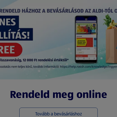
Rendeld meg online
Tovább a bevásárláshoz
(új oldalon nyílik meg)