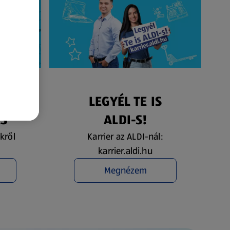
ÉS
LEGYÉL TE IS
ÁS
ALDI-S!
kről
Karrier az ALDI-nál:
karrier.aldi.hu
Megnézem