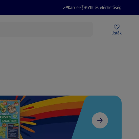
(új oldalon nyílik meg)
(új oldalon nyílik meg)
Karrier
GYIK és elérhetőség
Akciós újságok
ALDI Üzletek
Ajándékkártya
Szervizpont
Listák
DI-m