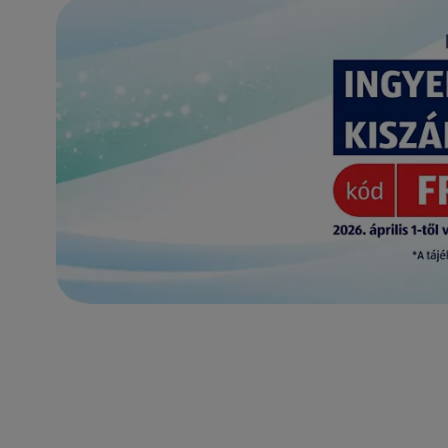
(új oldalon nyílik meg)