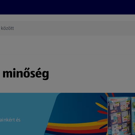
Termékeink
Online bevásárlás
Információk
Az én AL
(új oldalon nyílik meg)
s minőség
ainkért és