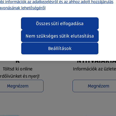
bi információk az adatkezelésről és az ahhoz adott hozzájárulás
avonásának lehetőségéről
Összes süti elfogadása
Nem szükséges sütik elutasítása
Beállítások
YEREMÉNYJÁTÉ
ÜZLETKERESŐ 
K
NYITVATART
Töltsd ki online
Információk az üzlete
rdőívünket és nyerj!
Megnézem
Megnézem