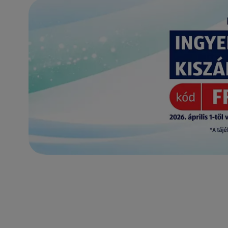
(új oldalon nyílik meg)