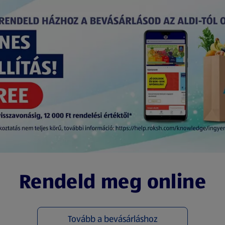
Rendeld meg online
Tovább a bevásárláshoz
(új oldalon nyílik meg)