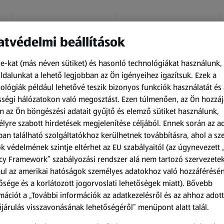
tvédelmi beállítások
e-kat (más néven sütiket) és hasonló technológiákat használunk,
dalunkat a lehető legjobban az Ön igényeihez igazítsuk.
Ezek a
ológiák például lehetővé teszik bizonyos funkciók használatát és 
Amíg a készlet tart
Amíg a készlet tart
ségi hálózatokon való megosztást. Ezen túlmenően, az Ön hozzáj
XXL
XXL
n az Ön böngészési adatait gyűjtő és elemző sütiket használunk,
ACTIMEL
O.B.
lyre szabott hirdetések megjelenítése céljából. Ennek során az a
Actimel joghurtital, 8
Procomfort tampon,
an található szolgáltatókhoz kerülhetnek továbbításra, ahol a s
palack
64 darab
k védelmének szintje eltérhet az EU szabályaitól (az úgynevezett 
0,8 kg
64 darabonként
(1 186,25 Ft/1 kg)
(59,36 Ft/1 darabonként)
cy Framework” szabályozási rendszer alá nem tartozó szervezete
ul az amerikai hatóságok személyes adatokhoz való hozzáférésé
949,00 Ft
3 799,00 Ft
ősége és a korlátozott jogorvoslati lehetőségek miatt). Bővebb
mációt a „További információk az adatkezelésről és az ahhoz adott
járulás visszavonásának lehetőségéről” menüpont alatt talál.