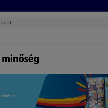
Termékeink
Online bevásárlás
Információk
Az én AL
(új oldalon nyílik meg)
s minőség
ainkért és