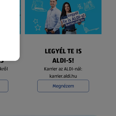
ÉS
LEGYÉL TE IS
ÁS
ALDI-S!
kről
Karrier az ALDI-nál:
karrier.aldi.hu
Megnézem