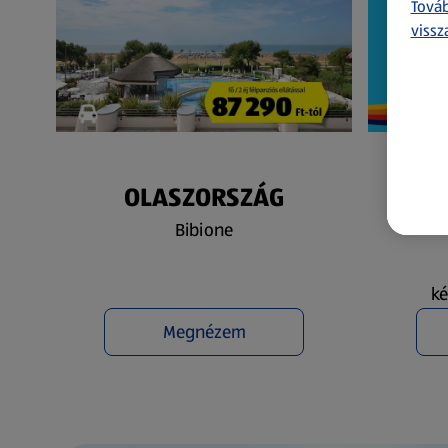
Továb
vissz
OLASZORSZÁG
N
Bibione
ké
Megnézem