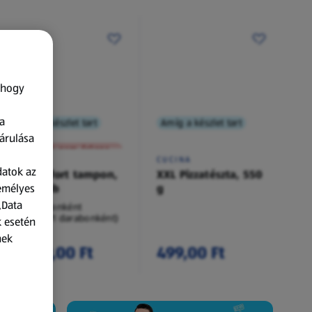
 hogy
a
Amíg a készlet tart
Amíg a készlet tart
XXL
árulása
A termék nem érkezett meg!
O.B.
CUCINA
datok az
Procomfort tampon,
XXL Pizzatészta, 550
zemélyes
54 darab
g
„Data
54 darabonként
(62,94 Ft/1 darabonként)
k esetén
nek
3 399,00 Ft
499,00 Ft