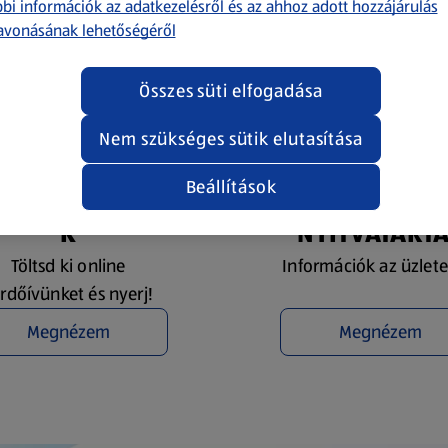
bi információk az adatkezelésről és az ahhoz adott hozzájárulás
avonásának lehetőségéről
Összes süti elfogadása
Nem szükséges sütik elutasítása
Beállítások
YEREMÉNYJÁTÉ
ÜZLETKERESŐ 
K
NYITVATART
Töltsd ki online
Információk az üzlete
rdőívünket és nyerj!
Megnézem
Megnézem