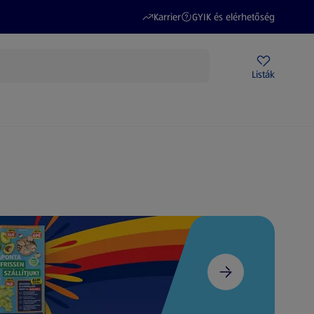
(új oldalon nyílik meg)
(új oldalon nyílik meg)
Karrier
GYIK és elérhetőség
Akciós újságok
ALDI Üzletek
Ajándékkártya
Szervizpont
Listák
DI-m