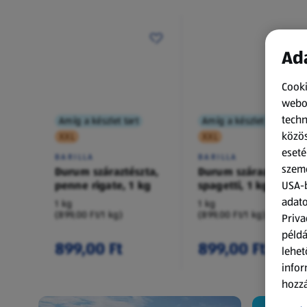
Ada
Cooki
webol
techn
Amíg a készlet tart
Amíg a készlet tart
közös
XXL
XXL
eseté
BARILLA
BARILLA
szemé
Durum száraztészta,
Durum száraztészta,
penne rigate, 1 kg
spagetti, 1 kg
USA-b
adato
1 kg
1 kg
(899,00 Ft/1 kg)
(899,00 Ft/1 kg)
Priva
példá
899,00 Ft
899,00 Ft
lehet
infor
hozzá