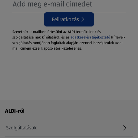
Feliratkozás
Szeretnék e-mailben értesülni az ALDI termékeinek és
szolgáltatásainak kínálatáról, és az
adatkezelési tájékoztató
Hírlevél-
szolgáltatás pontjában foglaltak alapján ezennel hozzájárulok az e-
mail címem ezzel kapcsolatos kezeléséhez.
Láblécmenü - további linkek
ALDI-ról
Szolgáltatások