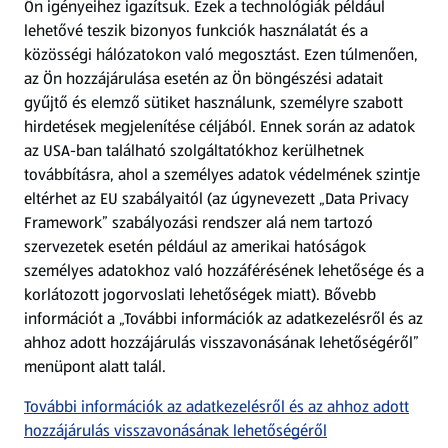
Ön igényeihez igazítsuk.
Ezek a technológiák például
lehetővé teszik bizonyos funkciók használatát és a
Fizetési lehetőségek
közösségi hálózatokon való megosztást. Ezen túlmenően,
az Ön hozzájárulása esetén az Ön böngészési adatait
ALDI utalványok
gyűjtő és elemző sütiket használunk, személyre szabott
hirdetések megjelenítése céljából. Ennek során az adatok
az USA-ban található szolgáltatókhoz kerülhetnek
Árcsökkentés
továbbításra, ahol a személyes adatok védelmének szintje
eltérhet az EU szabályaitól (az úgynevezett „Data Privacy
Adattörlő alkalmazás
Framework” szabályozási rendszer alá nem tartozó
szervezetek esetén például az amerikai hatóságok
Szervizpont
személyes adatokhoz való hozzáférésének lehetősége és a
(új oldalon nyílik meg)
korlátozott jogorvoslati lehetőségek miatt). Bővebb
információt a „További információk az adatkezelésről és az
Fedezz fel minket az interneten!
ahhoz adott hozzájárulás visszavonásának lehetőségéről”
menüpont alatt talál.
Töltsd le az ALDI Magyarország applikációt!
További információk az adatkezelésről és az ahhoz adott
hozzájárulás visszavonásának lehetőségéről