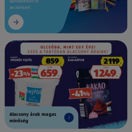
ajánlatainkért és
akcióinkért!
Alacsony árak magas
minőség