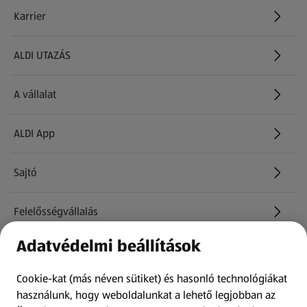
Karrier
(új oldalon nyílik meg)
ALDI UTAZÁS
(új oldalon nyílik meg)
A vállalat
ALDI App
Sajtó
Felelősségvállalás
Adatvédelmi beállítások
Információk
Cookie-kat (más néven sütiket) és hasonló technológiákat
Kérdőív
használunk, hogy weboldalunkat a lehető legjobban az