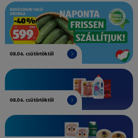
08.06. csütörtöktől
08.06. csütörtöktől