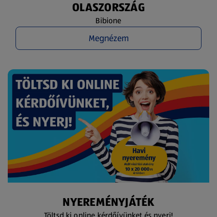
OLASZORSZÁG
Bibione
Megnézem
NYEREMÉNYJÁTÉK
Töltsd ki online kérdőívünket és nyerj!