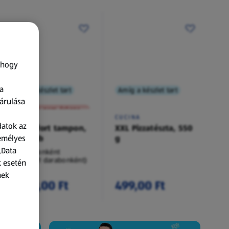
 hogy
a
Amíg a készlet tart
Amíg a készlet tart
XXL
árulása
A termék nem érkezett meg!
O.B.
CUCINA
datok az
Procomfort tampon,
XXL Pizzatészta, 550
zemélyes
54 darab
g
„Data
54 darabonként
(62,94 Ft/1 darabonként)
k esetén
nek
3 399,00 Ft
499,00 Ft