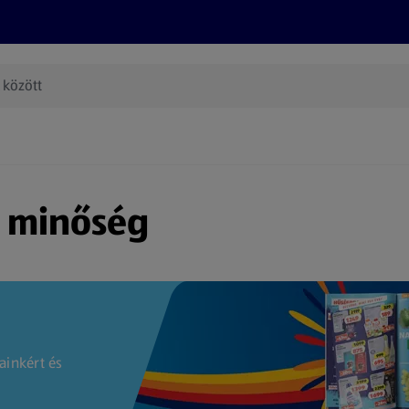
Termékeink
Online bevásárlás
Információk
Az én AL
(új oldalon nyílik meg)
s minőség
ainkért és