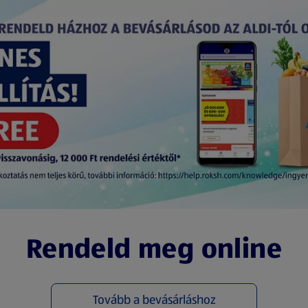
Rendeld meg online
Tovább a bevásárláshoz
(új oldalon nyílik meg)