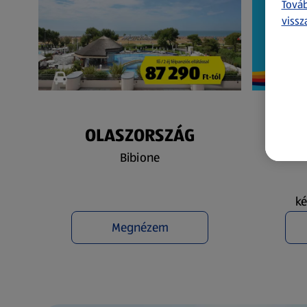
Továb
vissz
OLASZORSZÁG
N
Bibione
ké
Megnézem