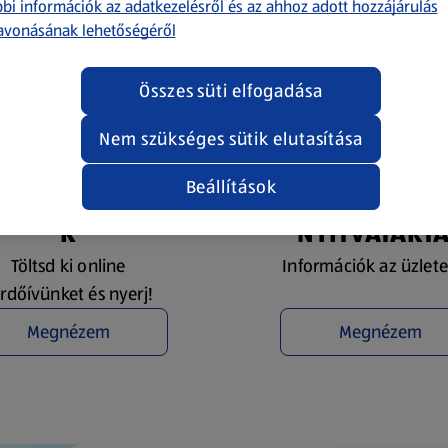
bi információk az adatkezelésről és az ahhoz adott hozzájárulás
avonásának lehetőségéről
Összes süti elfogadása
Nem szükséges sütik elutasítása
Beállítások
YEREMÉNYJÁTÉ
ÜZLETKERESŐ 
K
NYITVATART
Töltsd ki online
Információk az üzlete
rdőívünket és nyerj!
Megnézem
Megnézem