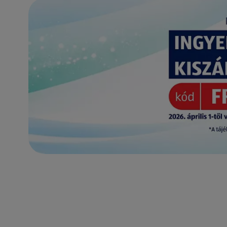
(új oldalon nyílik meg)