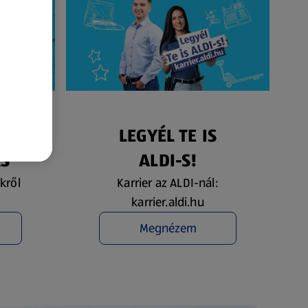
ÉS
LEGYÉL TE IS
ÁS
ALDI-S!
kről
Karrier az ALDI-nál:
karrier.aldi.hu
Megnézem