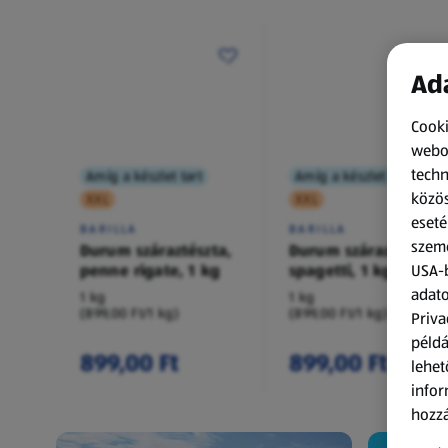
Ada
Cooki
webol
techn
Amíg a készlet tart
Amíg a készlet tart
közös
XXL
XXL
eseté
BARILLA
BARILLA
szemé
Durum száraztészta,
Durum száraztészta,
penne rigate, 1 kg
spagetti, 1 kg
USA-b
adato
1 kg
1 kg
(899,00 Ft/1 kg)
(899,00 Ft/1 kg)
Priva
példá
899,00 Ft
899,00 Ft
lehet
infor
hozzá