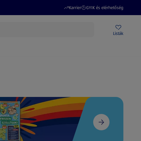
(új oldalon nyílik meg)
(új oldalon nyílik meg)
Karrier
GYIK és elérhetőség
Akciós újságok
ALDI Üzletek
Ajándékkártya
Szervizpont
Listák
DI-m