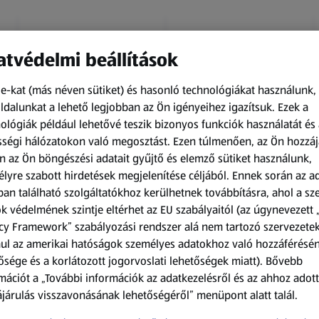
tvédelmi beállítások
e-kat (más néven sütiket) és hasonló technológiákat használunk,
dalunkat a lehető legjobban az Ön igényeihez igazítsuk.
Ezek a
ológiák például lehetővé teszik bizonyos funkciók használatát és 
Amíg a készlet tart
Amíg a készlet tart
ségi hálózatokon való megosztást. Ezen túlmenően, az Ön hozzáj
XXL
XXL
n az Ön böngészési adatait gyűjtő és elemző sütiket használunk,
ACTIMEL
O.B.
lyre szabott hirdetések megjelenítése céljából. Ennek során az a
Actimel joghurtital, 8
Procomfort tampon,
an található szolgáltatókhoz kerülhetnek továbbításra, ahol a s
palack
64 darab
k védelmének szintje eltérhet az EU szabályaitól (az úgynevezett 
0,8 kg
64 darabonként
(1 186,25 Ft/1 kg)
(59,36 Ft/1 darabonként)
cy Framework” szabályozási rendszer alá nem tartozó szervezete
ul az amerikai hatóságok személyes adatokhoz való hozzáférésé
949,00 Ft
3 799,00 Ft
ősége és a korlátozott jogorvoslati lehetőségek miatt). Bővebb
mációt a „További információk az adatkezelésről és az ahhoz adott
járulás visszavonásának lehetőségéről” menüpont alatt talál.