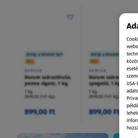
Ada
Cooki
webol
techn
Amíg a készlet tart
Amíg a készlet tart
közös
XXL
XXL
eseté
BARILLA
BARILLA
szemé
Durum száraztészta,
Durum száraztészta,
penne rigate, 1 kg
spagetti, 1 kg
USA-b
adato
1 kg
1 kg
(899,00 Ft/1 kg)
(899,00 Ft/1 kg)
Priva
példá
899,00 Ft
899,00 Ft
lehet
infor
hozzá