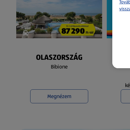
Továb
vissz
OLASZORSZÁG
N
Bibione
ké
Megnézem