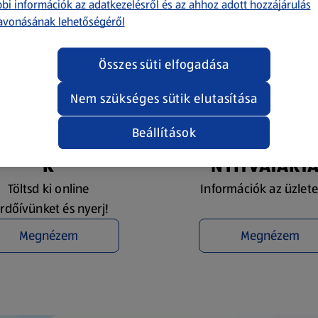
bi információk az adatkezelésről és az ahhoz adott hozzájárulás
avonásának lehetőségéről
Összes süti elfogadása
Nem szükséges sütik elutasítása
Beállítások
YEREMÉNYJÁTÉ
ÜZLETKERESŐ 
K
NYITVATART
Töltsd ki online
Információk az üzlete
rdőívünket és nyerj!
Megnézem
Megnézem