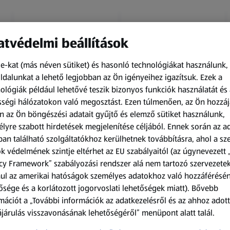
tvédelmi beállítások
e-kat (más néven sütiket) és hasonló technológiákat használunk,
dalunkat a lehető legjobban az Ön igényeihez igazítsuk.
Ezek a
ológiák például lehetővé teszik bizonyos funkciók használatát és 
Amíg a készlet tart
Amíg a készlet tart
ségi hálózatokon való megosztást. Ezen túlmenően, az Ön hozzáj
XXL
XXL
n az Ön böngészési adatait gyűjtő és elemző sütiket használunk,
ACTIMEL
O.B.
lyre szabott hirdetések megjelenítése céljából. Ennek során az a
Actimel joghurtital, 8
Procomfort tampon,
an található szolgáltatókhoz kerülhetnek továbbításra, ahol a s
palack
64 darab
k védelmének szintje eltérhet az EU szabályaitól (az úgynevezett 
0,8 kg
64 darabonként
(1 186,25 Ft/1 kg)
(59,36 Ft/1 darabonként)
cy Framework” szabályozási rendszer alá nem tartozó szervezete
ul az amerikai hatóságok személyes adatokhoz való hozzáférésé
949,00 Ft
3 799,00 Ft
ősége és a korlátozott jogorvoslati lehetőségek miatt). Bővebb
mációt a „További információk az adatkezelésről és az ahhoz adott
járulás visszavonásának lehetőségéről” menüpont alatt talál.