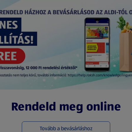
Rendeld meg online
Tovább a bevásárláshoz
(új oldalon nyílik meg)