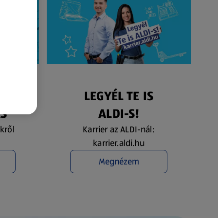
ÉS
LEGYÉL TE IS
ÁS
ALDI-S!
kről
Karrier az ALDI-nál:
karrier.aldi.hu
Megnézem