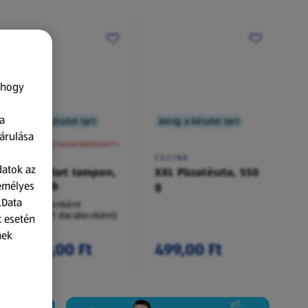
 hogy
a
Amíg a készlet tart
Amíg a készlet tart
XXL
árulása
A termék nem érkezett meg!
O.B.
CUCINA
datok az
Procomfort tampon,
XXL Pizzatészta, 550
zemélyes
54 darab
g
„Data
54 darabonként
(62,94 Ft/1 darabonként)
k esetén
nek
3 399,00 Ft
499,00 Ft