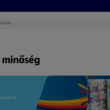
Termékeink
Online bevásárlás
Információk
Az én AL
(új oldalon nyílik meg)
s minőség
ainkért és