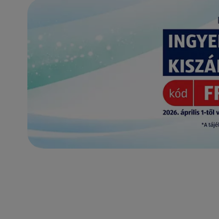
(új oldalon nyílik meg)