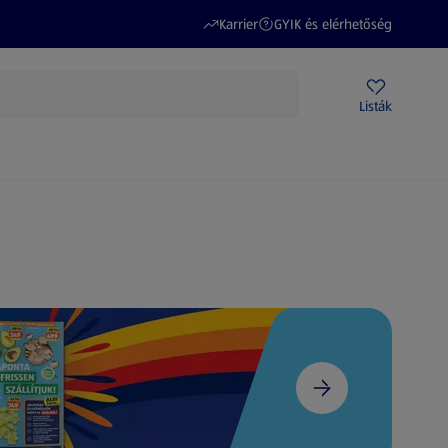
(új oldalon nyílik meg)
(új oldalon nyílik meg)
Karrier
GYIK és elérhetőség
Akciós újságok
ALDI Üzletek
Ajándékkártya
Szervizpont
Listák
DI-m