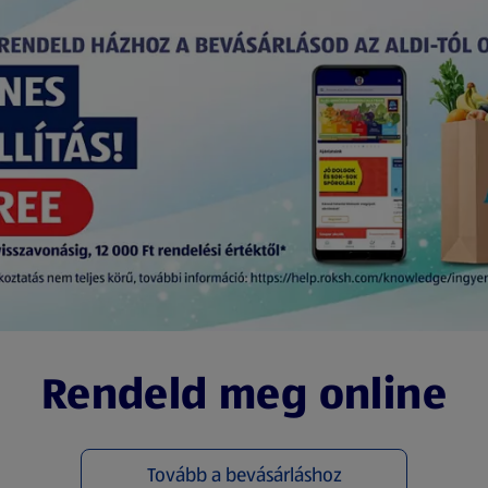
Rendeld meg online
Tovább a bevásárláshoz
(új oldalon nyílik meg)