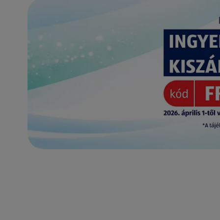
(új oldalon nyílik meg)