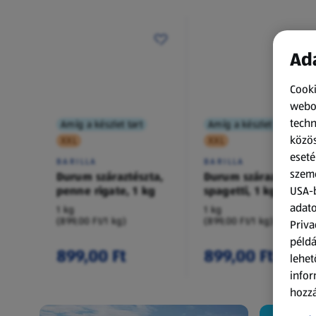
Ada
Cooki
webol
techn
Amíg a készlet tart
Amíg a készlet tart
közös
XXL
XXL
eseté
BARILLA
BARILLA
szemé
Durum száraztészta,
Durum száraztészta,
penne rigate, 1 kg
spagetti, 1 kg
USA-b
adato
1 kg
1 kg
(899,00 Ft/1 kg)
(899,00 Ft/1 kg)
Priva
példá
899,00 Ft
899,00 Ft
lehet
infor
hozzá