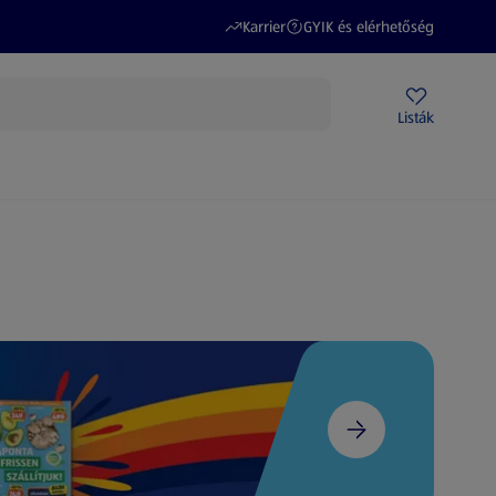
(új oldalon nyílik meg)
(új oldalon nyílik meg)
Karrier
GYIK és elérhetőség
Akciós újságok
ALDI Üzletek
Ajándékkártya
Szervizpont
Listák
DI-m