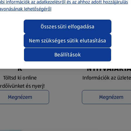
bi információk az adatkezelésről és az ahhoz adott hozzájárulás
avonásának lehetőségéről
Összes süti elfogadása
Nem szükséges sütik elutasítása
Beállítások
YEREMÉNYJÁTÉ
ÜZLETKERESŐ 
K
NYITVATART
Töltsd ki online
Információk az üzlete
rdőívünket és nyerj!
Megnézem
Megnézem