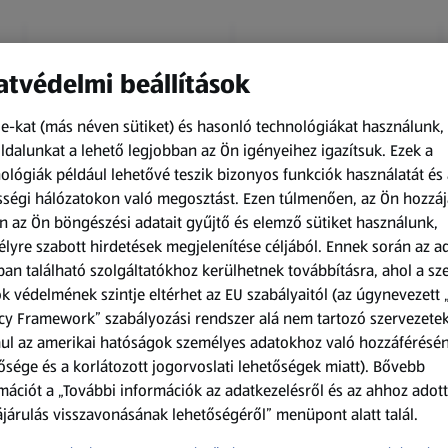
tvédelmi beállítások
e-kat (más néven sütiket) és hasonló technológiákat használunk,
dalunkat a lehető legjobban az Ön igényeihez igazítsuk.
Ezek a
ológiák például lehetővé teszik bizonyos funkciók használatát és 
Amíg a készlet tart
Amíg a készlet tart
ségi hálózatokon való megosztást. Ezen túlmenően, az Ön hozzáj
XXL
XXL
n az Ön böngészési adatait gyűjtő és elemző sütiket használunk,
ACTIMEL
O.B.
lyre szabott hirdetések megjelenítése céljából. Ennek során az a
Actimel joghurtital, 8
Procomfort tampon,
an található szolgáltatókhoz kerülhetnek továbbításra, ahol a s
palack
64 darab
k védelmének szintje eltérhet az EU szabályaitól (az úgynevezett 
0,8 kg
64 darabonként
(1 186,25 Ft/1 kg)
(59,36 Ft/1 darabonként)
cy Framework” szabályozási rendszer alá nem tartozó szervezete
ul az amerikai hatóságok személyes adatokhoz való hozzáférésé
949,00 Ft
3 799,00 Ft
ősége és a korlátozott jogorvoslati lehetőségek miatt). Bővebb
mációt a „További információk az adatkezelésről és az ahhoz adott
járulás visszavonásának lehetőségéről” menüpont alatt talál.