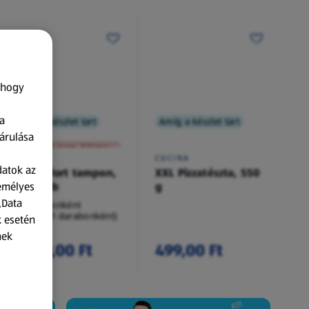
 hogy
a
Amíg a készlet tart
Amíg a készlet tart
XXL
árulása
A termék nem érkezett meg!
O.B.
CUCINA
datok az
Procomfort tampon,
XXL Pizzatészta, 550
zemélyes
54 darab
g
„Data
54 darabonként
(62,94 Ft/1 darabonként)
k esetén
nek
3 399,00 Ft
499,00 Ft