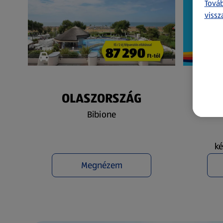
Továb
vissz
OLASZORSZÁG
N
Bibione
ké
Megnézem