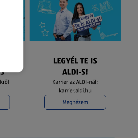
ÉS
LEGYÉL TE IS
ÁS
ALDI-S!
kről
Karrier az ALDI-nál:
karrier.aldi.hu
Megnézem