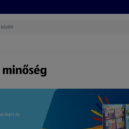
Termékeink
Online bevásárlás
Információk
Az én AL
(új oldalon nyílik meg)
s minőség
ainkért és