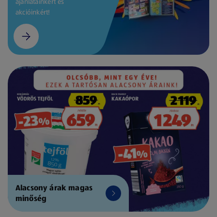
ajánlatainkért és
akcióinkért!
Alacsony árak magas
minőség