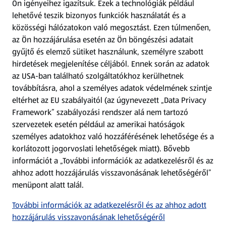
Ön igényeihez igazítsuk.
Ezek a technológiák például
lehetővé teszik bizonyos funkciók használatát és a
Fizetési lehetőségek
közösségi hálózatokon való megosztást. Ezen túlmenően,
az Ön hozzájárulása esetén az Ön böngészési adatait
ALDI utalványok
gyűjtő és elemző sütiket használunk, személyre szabott
hirdetések megjelenítése céljából. Ennek során az adatok
az USA-ban található szolgáltatókhoz kerülhetnek
Árcsökkentés
továbbításra, ahol a személyes adatok védelmének szintje
eltérhet az EU szabályaitól (az úgynevezett „Data Privacy
Adattörlő alkalmazás
Framework” szabályozási rendszer alá nem tartozó
szervezetek esetén például az amerikai hatóságok
Szervizpont
személyes adatokhoz való hozzáférésének lehetősége és a
(új oldalon nyílik meg)
korlátozott jogorvoslati lehetőségek miatt). Bővebb
információt a „További információk az adatkezelésről és az
Fedezz fel minket az interneten!
ahhoz adott hozzájárulás visszavonásának lehetőségéről”
menüpont alatt talál.
Töltsd le az ALDI Magyarország applikációt!
További információk az adatkezelésről és az ahhoz adott
hozzájárulás visszavonásának lehetőségéről