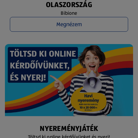
OLASZORSZÁG
Bibione
Megnézem
NYEREMÉNYJÁTÉK
Töltsd ki online kérdőívünket és nyerj!