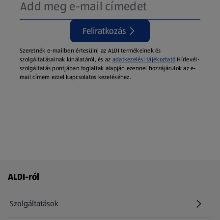
Feliratkozás
Szeretnék e-mailben értesülni az ALDI termékeinek és
szolgáltatásainak kínálatáról, és az
adatkezelési tájékoztató
Hírlevél-
szolgáltatás pontjában foglaltak alapján ezennel hozzájárulok az e-
mail címem ezzel kapcsolatos kezeléséhez.
Láblécmenü - további linkek
ALDI-ról
Szolgáltatások