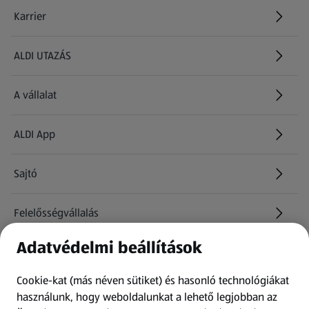
Karrier
(új oldalon nyílik meg)
ALDI UTAZÁS
(új oldalon nyílik meg)
A vállalat
ALDI App
Sajtó
Felelősségvállalás
Adatvédelmi beállítások
Információk
Cookie-kat (más néven sütiket) és hasonló technológiákat
Kérdőív
használunk, hogy weboldalunkat a lehető legjobban az