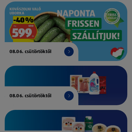
08.06. csütörtöktől
08.06. csütörtöktől