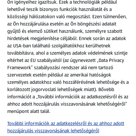
Ön igényeihez igazítsuk.
Ezek a technológiák például
lehetővé teszik bizonyos funkciók használatát és a
Fizetési lehetőségek
közösségi hálózatokon való megosztást. Ezen túlmenően,
az Ön hozzájárulása esetén az Ön böngészési adatait
ALDI utalványok
gyűjtő és elemző sütiket használunk, személyre szabott
hirdetések megjelenítése céljából. Ennek során az adatok
az USA-ban található szolgáltatókhoz kerülhetnek
Árcsökkentés
továbbításra, ahol a személyes adatok védelmének szintje
eltérhet az EU szabályaitól (az úgynevezett „Data Privacy
Adattörlő alkalmazás
Framework” szabályozási rendszer alá nem tartozó
szervezetek esetén például az amerikai hatóságok
Szervizpont
személyes adatokhoz való hozzáférésének lehetősége és a
(új oldalon nyílik meg)
korlátozott jogorvoslati lehetőségek miatt). Bővebb
információt a „További információk az adatkezelésről és az
Fedezz fel minket az interneten!
ahhoz adott hozzájárulás visszavonásának lehetőségéről”
menüpont alatt talál.
Töltsd le az ALDI Magyarország applikációt!
További információk az adatkezelésről és az ahhoz adott
hozzájárulás visszavonásának lehetőségéről