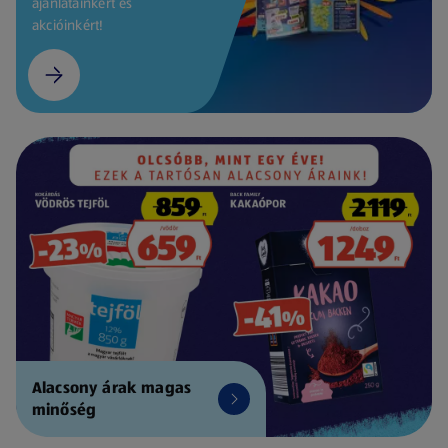
ajánlatainkért és
akcióinkért!
Alacsony árak magas
minőség