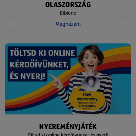
OLASZORSZÁG
Bibione
Megnézem
NYEREMÉNYJÁTÉK
Töltsd ki online kérdőívünket és nyerj!