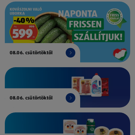
08.06. csütörtöktől
08.06. csütörtöktől