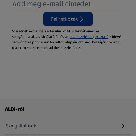
Feliratkozás
Szeretnék e-mailben értesülni az ALDI termékeinek és
szolgáltatásainak kínálatáról, és az
adatkezelési tájékoztató
Hírlevél-
szolgáltatás pontjában foglaltak alapján ezennel hozzájárulok az e-
mail címem ezzel kapcsolatos kezeléséhez.
Láblécmenü - további linkek
ALDI-ról
Szolgáltatások