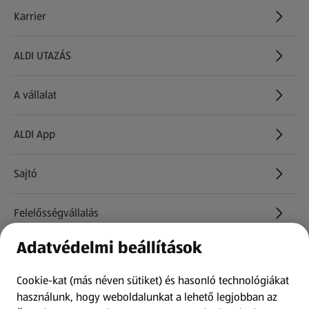
Karrier
(új oldalon nyílik meg)
ALDI UTAZÁS
(új oldalon nyílik meg)
A vállalat
ALDI App
Sajtó
Felelősségvállalás
Adatvédelmi beállítások
Információk
Cookie-kat (más néven sütiket) és hasonló technológiákat
Kérdőív
használunk, hogy weboldalunkat a lehető legjobban az