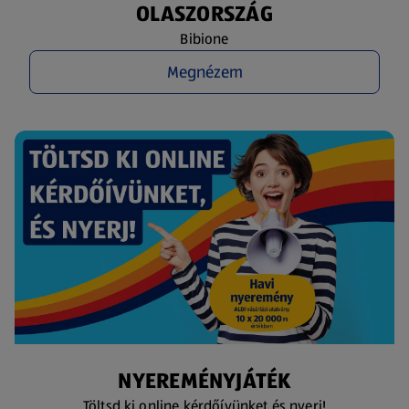
OLASZORSZÁG
Bibione
Megnézem
NYEREMÉNYJÁTÉK
Töltsd ki online kérdőívünket és nyerj!