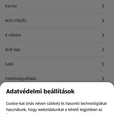
Karrier
(új oldalon nyílik meg)
ALDI UTAZÁS
(új oldalon nyílik meg)
A vállalat
ALDI App
Sajtó
Felelősségvállalás
Adatvédelmi beállítások
Információk
Cookie-kat (más néven sütiket) és hasonló technológiákat
Kérdőív
használunk, hogy weboldalunkat a lehető legjobban az