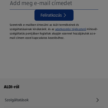
Feliratkozás
Szeretnék e-mailben értesülni az ALDI termékeinek és
szolgáltatásainak kínálatáról, és az
adatkezelési tájékoztató
Hírlevél-
szolgáltatás pontjában foglaltak alapján ezennel hozzájárulok az e-
mail címem ezzel kapcsolatos kezeléséhez.
Láblécmenü - további linkek
ALDI-ról
Szolgáltatások