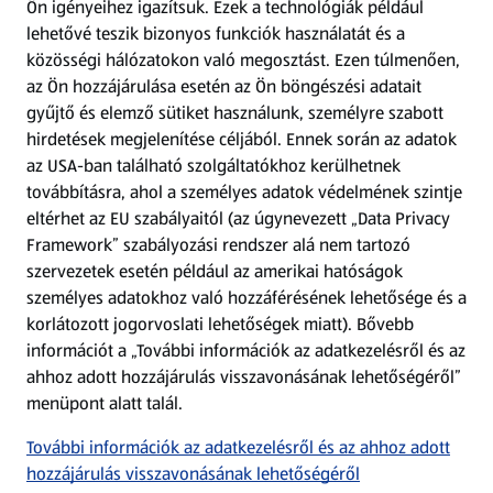
Ön igényeihez igazítsuk.
Ezek a technológiák például
lehetővé teszik bizonyos funkciók használatát és a
Fizetési lehetőségek
közösségi hálózatokon való megosztást. Ezen túlmenően,
az Ön hozzájárulása esetén az Ön böngészési adatait
ALDI utalványok
gyűjtő és elemző sütiket használunk, személyre szabott
hirdetések megjelenítése céljából. Ennek során az adatok
az USA-ban található szolgáltatókhoz kerülhetnek
Árcsökkentés
továbbításra, ahol a személyes adatok védelmének szintje
eltérhet az EU szabályaitól (az úgynevezett „Data Privacy
Adattörlő alkalmazás
Framework” szabályozási rendszer alá nem tartozó
szervezetek esetén például az amerikai hatóságok
Szervizpont
személyes adatokhoz való hozzáférésének lehetősége és a
(új oldalon nyílik meg)
korlátozott jogorvoslati lehetőségek miatt). Bővebb
információt a „További információk az adatkezelésről és az
Fedezz fel minket az interneten!
ahhoz adott hozzájárulás visszavonásának lehetőségéről”
menüpont alatt talál.
Töltsd le az ALDI Magyarország applikációt!
További információk az adatkezelésről és az ahhoz adott
hozzájárulás visszavonásának lehetőségéről