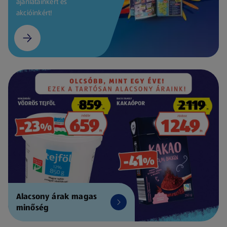
ajánlatainkért és
akcióinkért!
Alacsony árak magas
minőség