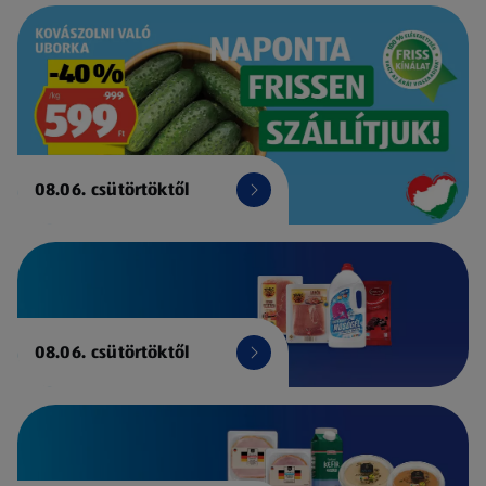
08.06. csütörtöktől
08.06. csütörtöktől