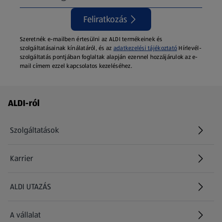
Feliratkozás
Szeretnék e-mailben értesülni az ALDI termékeinek és
szolgáltatásainak kínálatáról, és az
adatkezelési tájékoztató
Hírlevél-
szolgáltatás pontjában foglaltak alapján ezennel hozzájárulok az e-
mail címem ezzel kapcsolatos kezeléséhez.
Láblécmenü - további linkek
ALDI-ról
Szolgáltatások
Karrier
(új oldalon nyílik meg)
ALDI UTAZÁS
(új oldalon nyílik meg)
A vállalat