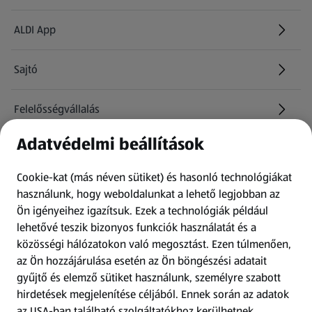
ALDI App
Sajtó
Felelősségvállalás
Adatvédelmi beállítások
Információk
Cookie-kat (más néven sütiket) és hasonló technológiákat
Kérdőív
használunk, hogy weboldalunkat a lehető legjobban az
Ön igényeihez igazítsuk.
Ezek a technológiák például
lehetővé teszik bizonyos funkciók használatát és a
Fizetési lehetőségek
közösségi hálózatokon való megosztást. Ezen túlmenően,
az Ön hozzájárulása esetén az Ön böngészési adatait
ALDI utalványok
gyűjtő és elemző sütiket használunk, személyre szabott
hirdetések megjelenítése céljából. Ennek során az adatok
az USA-ban található szolgáltatókhoz kerülhetnek
Árcsökkentés