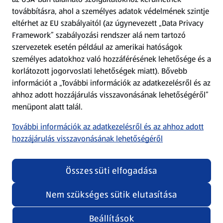
továbbításra, ahol a személyes adatok védelmének szintje
eltérhet az EU szabályaitól (az úgynevezett „Data Privacy
Adattörlő alkalmazás
Framework” szabályozási rendszer alá nem tartozó
szervezetek esetén például az amerikai hatóságok
Szervizpont
személyes adatokhoz való hozzáférésének lehetősége és a
(új oldalon nyílik meg)
korlátozott jogorvoslati lehetőségek miatt). Bővebb
információt a „További információk az adatkezelésről és az
Fedezz fel minket az interneten!
ahhoz adott hozzájárulás visszavonásának lehetőségéről”
menüpont alatt talál.
Töltsd le az ALDI Magyarország applikációt!
További információk az adatkezelésről és az ahhoz adott
hozzájárulás visszavonásának lehetőségéről
Összes süti elfogadása
Nem szükséges sütik elutasítása
Adatvédelem és szabályzat
Cookie beállítások módosítása
Felhasználási feltételek
Beállítások
(új oldalon nyílik meg)
Adatvédelem / Impresszum
Security policy