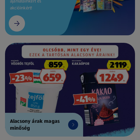
ajánlatainkért és
akcióinkért!
Alacsony árak magas
minőség