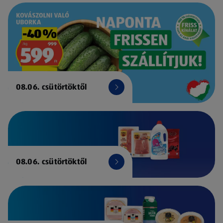
08.06. csütörtöktől
08.06. csütörtöktől