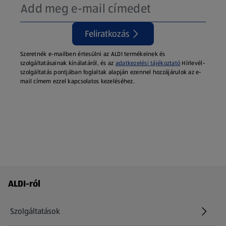
Feliratkozás
Szeretnék e-mailben értesülni az ALDI termékeinek és
szolgáltatásainak kínálatáról, és az
adatkezelési tájékoztató
Hírlevél-
szolgáltatás pontjában foglaltak alapján ezennel hozzájárulok az e-
mail címem ezzel kapcsolatos kezeléséhez.
Láblécmenü - további linkek
ALDI-ról
Szolgáltatások