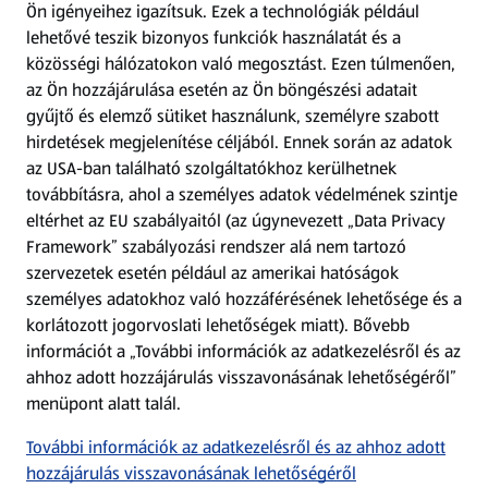
Ön igényeihez igazítsuk.
Ezek a technológiák például
lehetővé teszik bizonyos funkciók használatát és a
Fizetési lehetőségek
közösségi hálózatokon való megosztást. Ezen túlmenően,
az Ön hozzájárulása esetén az Ön böngészési adatait
ALDI utalványok
gyűjtő és elemző sütiket használunk, személyre szabott
hirdetések megjelenítése céljából. Ennek során az adatok
az USA-ban található szolgáltatókhoz kerülhetnek
Árcsökkentés
továbbításra, ahol a személyes adatok védelmének szintje
eltérhet az EU szabályaitól (az úgynevezett „Data Privacy
Adattörlő alkalmazás
Framework” szabályozási rendszer alá nem tartozó
szervezetek esetén például az amerikai hatóságok
Szervizpont
személyes adatokhoz való hozzáférésének lehetősége és a
(új oldalon nyílik meg)
korlátozott jogorvoslati lehetőségek miatt). Bővebb
információt a „További információk az adatkezelésről és az
Fedezz fel minket az interneten!
ahhoz adott hozzájárulás visszavonásának lehetőségéről”
menüpont alatt talál.
Töltsd le az ALDI Magyarország applikációt!
További információk az adatkezelésről és az ahhoz adott
hozzájárulás visszavonásának lehetőségéről