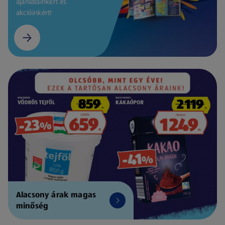
ajánlatainkért és
akcióinkért!
Alacsony árak magas
minőség