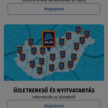
Töltsd ki online kérdőívünket és nyerj!
Megnézem
ÜZLETKERESŐ ÉS NYITVATARTÁS
Információk az üzletekről
Megnézem