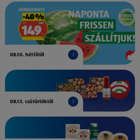
08.10. hétfőtől
08.13. csütörtöktől