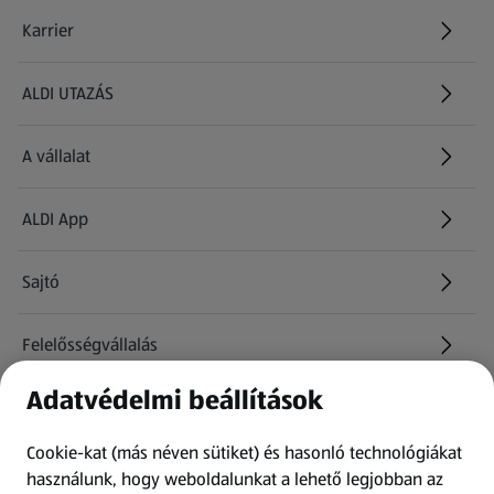
Karrier
(új oldalon nyílik meg)
ALDI UTAZÁS
(új oldalon nyílik meg)
A vállalat
ALDI App
Sajtó
Felelősségvállalás
Adatvédelmi beállítások
Információk
Cookie-kat (más néven sütiket) és hasonló technológiákat
Kérdőív
használunk, hogy weboldalunkat a lehető legjobban az