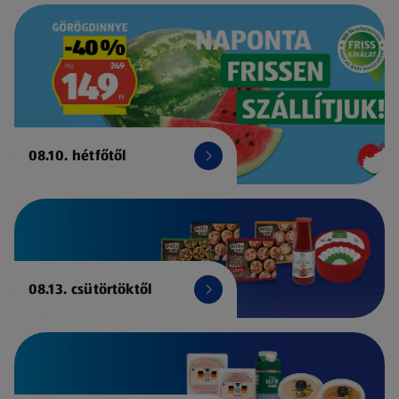
08.10. hétfőtől
08.13. csütörtöktől