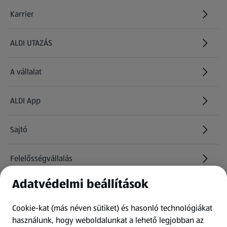
Karrier
(új oldalon nyílik meg)
ALDI UTAZÁS
(új oldalon nyílik meg)
A vállalat
ALDI App
Sajtó
Felelősségvállalás
Adatvédelmi beállítások
Információk
Cookie-kat (más néven sütiket) és hasonló technológiákat
Kérdőív
használunk, hogy weboldalunkat a lehető legjobban az