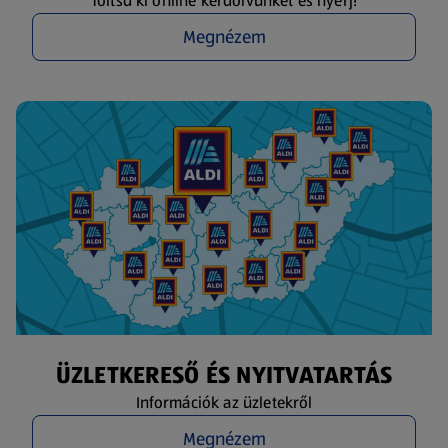
Töltsd ki online kérdőívünket és nyerj!
Megnézem
ÜZLETKERESŐ ÉS NYITVATARTÁS
Információk az üzletekről
Megnézem