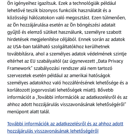
Ön igényeihez igazítsuk.
Ezek a technológiák például
lehetővé teszik bizonyos funkciók használatát és a
Fizetési lehetőségek
közösségi hálózatokon való megosztást. Ezen túlmenően,
az Ön hozzájárulása esetén az Ön böngészési adatait
ALDI utalványok
gyűjtő és elemző sütiket használunk, személyre szabott
hirdetések megjelenítése céljából. Ennek során az adatok
az USA-ban található szolgáltatókhoz kerülhetnek
Árcsökkentés
továbbításra, ahol a személyes adatok védelmének szintje
eltérhet az EU szabályaitól (az úgynevezett „Data Privacy
Adattörlő alkalmazás
Framework” szabályozási rendszer alá nem tartozó
szervezetek esetén például az amerikai hatóságok
Szervizpont
személyes adatokhoz való hozzáférésének lehetősége és a
(új oldalon nyílik meg)
korlátozott jogorvoslati lehetőségek miatt). Bővebb
információt a „További információk az adatkezelésről és az
Fedezz fel minket az interneten!
ahhoz adott hozzájárulás visszavonásának lehetőségéről”
menüpont alatt talál.
Töltsd le az ALDI Magyarország applikációt!
További információk az adatkezelésről és az ahhoz adott
hozzájárulás visszavonásának lehetőségéről