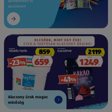
ajánlatainkért és
akcióinkért!
Alacsony árak magas
minőség