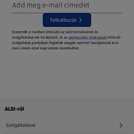
Feliratkozás
Szeretnék e-mailben értesülni az ALDI termékeinek és
szolgáltatásainak kínálatáról, és az
adatkezelési tájékoztató
Hírlevél-
szolgáltatás pontjában foglaltak alapján ezennel hozzájárulok az e-
mail címem ezzel kapcsolatos kezeléséhez.
Láblécmenü - további linkek
ALDI-ról
Szolgáltatások